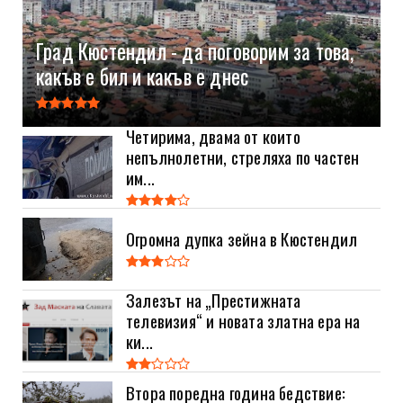
Град Кюстендил - да поговорим за това,
какъв е бил и какъв е днес
Четирима, двама от които
непълнолетни, стреляха по частен
им...
Огромна дупка зейна в Кюстендил
Залезът на „Престижната
телевизия“ и новата златна ера на
ки...
Втора поредна година бедствие: