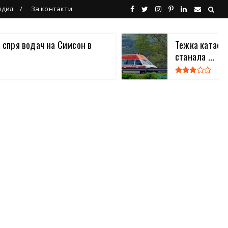
ндил
За контакти
 спря водач на Симсон в
Тежка катаст
станала ...