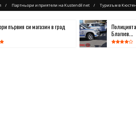
л
Партньори и приятели на Kustendil net
Туризъм в Кюсте
вори първия си магазин в град
Полицията
Благоев...