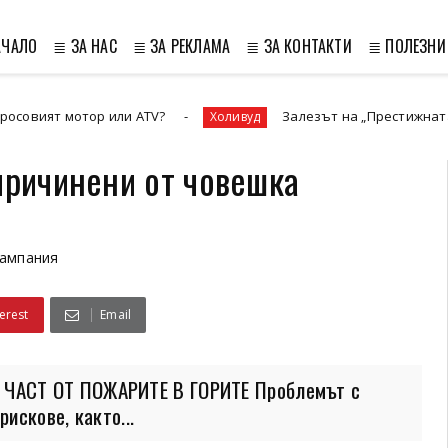
АЧАЛО
≣ ЗА НАС
≣ ЗА РЕКЛАМА
≣ ЗА КОНТАКТИ
≣ ПОЛЕЗНИ
ор или ATV?
Залезът на „Престижната телевизия“ и
Холивуд
причинени от човешка
кампания
erest
Email
ЧАСТ ОТ ПОЖАРИТЕ В ГОРИТЕ Проблемът с
искове, както...