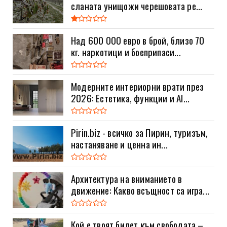
сланата унищожи черешовата ре...
Над 600 000 евро в брой, близо 70
кг. наркотици и боеприпаси...
Модерните интериорни врати през
2026: Естетика, функции и AI...
Pirin.biz - всичко за Пирин, туризъм,
настаняване и ценна ин...
Архитектура на вниманието в
движение: Какво всъщност са игра...
Кой е твоят билет към свободата –