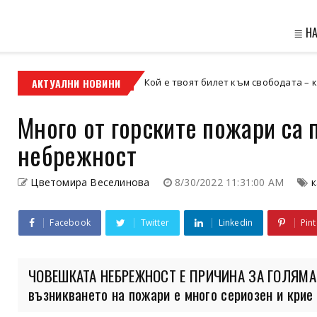
≣ Н
АКТУАЛНИ НОВИНИ
Кой е твоят билет към свободата – кросовият мот
кросов мотор
Много от горските пожари са 
небрежност
Цветомира Веселинова
8/30/2022 11:31:00 AM
Facebook
Twitter
Linkedin
Pint
ЧОВЕШКАТА НЕБРЕЖНОСТ Е ПРИЧИНА ЗА ГОЛЯМА 
възникването на пожари е много сериозен и крие р