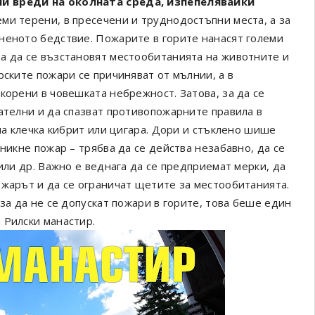
ни вреди на околната среда, изпепелявайки
еми терени, в пресечени и труднодостъпни места, а за
неното бедствие. Пожарите в горите нанасят големи
а да се възстановят местообитанията на животните и
рските пожари се причиняват от мълнии, а в
корени в човешката небрежност. Затова, за да се
ателни и да спазват противопожарните правила в
ена клечка кибрит или цигара. Дори и стъклено шише
никне пожар – трябва да се действа незабавно, да се
или др. Важно е веднага да се предприемат мерки, да
ожарът и да се ограничат щетите за местообитанията.
за да не се допускат пожари в горите, това беше един
 Рилски манастир.