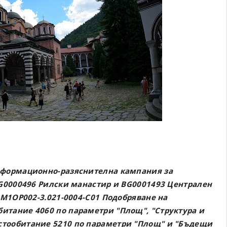
информационно-разяснителна кампания за
BG0000496 Рилски манастир и BG0001493 Централен
6M1OP002-3.021-0004-C01 Подобряване на
итание 4060 по параметри "Площ", "Структура и
стообитание 5210 по параметри "Площ" и "Бъдещи