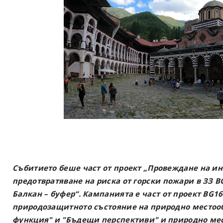
Събитието беше част от проект „Провеждане на 
предотвратяване на риска от горски пожари в ЗЗ 
Балкан – буфер“. Кампанията е част от проект BG1
природозащитното състояние на природно местооб
функция" и "Бъдещи перспективи" и природно ме