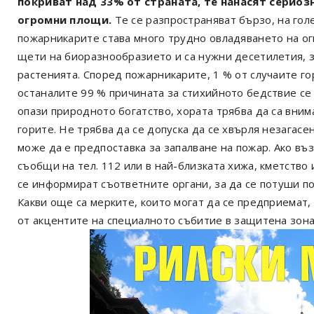
покриват над 33% от страната, те нанасят сериоз
огромни площи.
Те се разпространяват бързо, на гол
пожарникарите става много трудно овладяването на ог
щети на биоразнообразието и са нужни десетилетия, з
растенията. Според пожарникарите, 1 % от случаите го
останалите 99 % причината за стихийното бедствие се 
опази природното богатство, хората трябва да са вним
горите. Не трябва да се допуска да се хвърля незагас
може да е предпоставка за запалване на пожар. Ако въз
съобщи на тел. 112 или в най-близката хижа, кметство 
се информират съответните органи, за да се потуши п
Какви още са мерките, които могат да се предприемат, 
от акцентите на специалното събитие в защитена зона