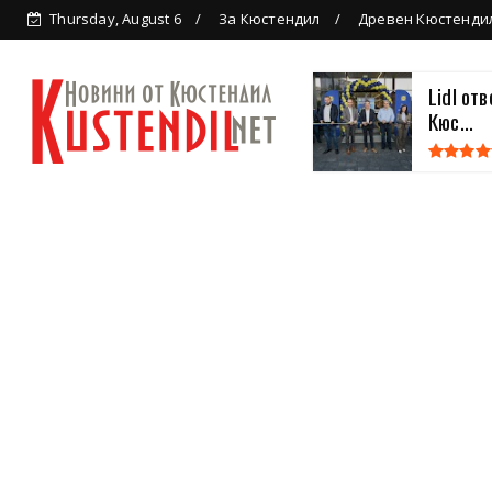
Thursday, August 6
За Кюстендил
Древен Кюстенди
Lidl от
Кюс...