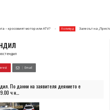
ият мотор или ATV?
Залезът на „Престижната телев
Холивуд
ендил
Кюстендил
erest
Email
дил. По данни на заявителя деянието е
.00 ч н...