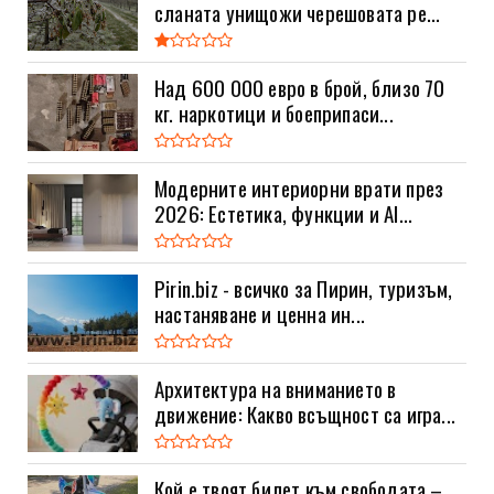
сланата унищожи черешовата ре...
Над 600 000 евро в брой, близо 70
кг. наркотици и боеприпаси...
Модерните интериорни врати през
2026: Естетика, функции и AI...
Pirin.biz - всичко за Пирин, туризъм,
настаняване и ценна ин...
Архитектура на вниманието в
движение: Какво всъщност са игра...
Кой е твоят билет към свободата –