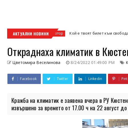
ис
АКТУАЛНИ НОВИНИ
Кой е твоят билет към свободата – кросов
кросов мотор
Откраднаха климатик в Кюст
Цветомира Веселинова
8/24/2022 01:49:00 PM
Facebook
Twitter
Linkedin
Pint
Кражба на климатик е заявена вчера в РУ Кюстен
извършено за времето от 17.00 ч на 22 август до 9