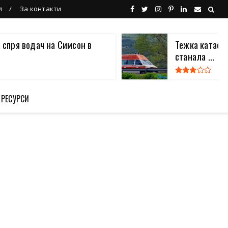
л
За контакти
 спря водач на Симсон в
Тежка катаст
станала ...
 РЕСУРСИ