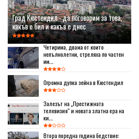
Град Кюстендил - да поговорим за това,
какъв е бил и какъв е днес
Четирима, двама от които
непълнолетни, стреляха по частен
им...
Огромна дупка зейна в Кюстендил
Залезът на „Престижната
телевизия“ и новата златна ера на
ки...
Втора поредна година бедствие: