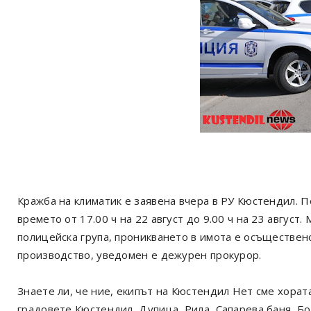
Кражба на климатик е заявена вчера в РУ Кюстендил. 
времето от 17.00 ч на 22 август до 9.00 ч на 23 авгус
полицейска група, проникването в имота е осъществен
производство, уведомен е дежурен прокурор.
Знаете ли, че ние, екипът на Кюстендил Нет сме хорат
градовете Кюстендил, Дупица, Рила, Сапарева баня, Б