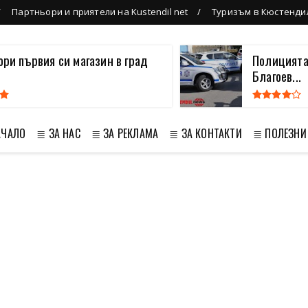
Партньори и приятели на Kustendil net
Туризъм в Кюстенди
вори първия си магазин в град
Полицията
Благоев...
АЧАЛО
≣ ЗА НАС
≣ ЗА РЕКЛАМА
≣ ЗА КОНТАКТИ
≣ ПОЛЕЗНИ