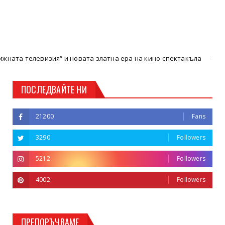
изия“ и новата златна ера на кино-спектакъла
Кюстендил
ПОСЛЕДВАЙТЕ НИ
21200
Fans
3290
Followers
5212
Followers
4002
Followers
ПРЕПОРЪЧВАМЕ