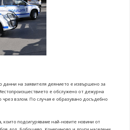
По данни на заявителя деянието е извършено за
т. Местопроизшествието е обслужено от дежурна
о чрез взлом. По случая е образувано досъдебно
а, които подсигуряваме най-новите новини от
обов дол, Бобошево, Кочериново и други населени