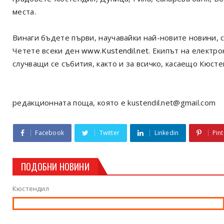
места.
Винаги бъдете първи, научавайки най-новите новини, с
Четете всеки ден
www.Kustendil.net
. Екипът на електр
случващи се събития, както и за всичко, касаещо Кюст
редакционната поща, която е kustendil.net@gmail.com
Facebook
Twitter
Linkedin
Pint
ПОДОБНИ НОВИНИ
Кюстендил