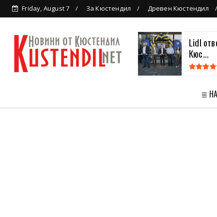
Friday, August 7
За Кюстендил
Древен Кюстендил
Lidl от
Кюс...
≣ Н