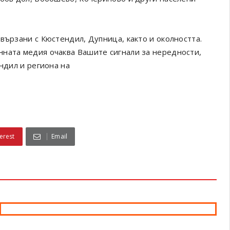
вързани с Кюстендил, Дупница, както и околността.
онната медия очаква Вашите сигнали за нередности,
ендил и региона на
erest
Email