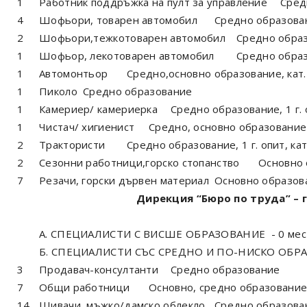
1
Работник поддръжка на пулт за управление
Сред
4
Шофьори, товарен автомобил
Средно образовани
2
Шофьори,тежкотоварен автомобил
Средно обра
1
Шофьор, лекотоварен автомобил
Средно образо
1
Автомонтьор
Средно,основно образование, кат
1
Пиколо
Средно образование
1
Камериер/ камериерка
Средно образование, 1 г. 
1
Чистач/ хигиенист
Средно, основно образование
2
Трактористи
Средно образование, 1 г. опит, кат
2
Сезонни работници,горско стопанство
Основно 
7
Резачи, горски дървен материал
Основно образов
Дирекция “Бюро по труда” – гр.
А. СПЕЦИАЛИСТИ С ВИСШЕ ОБРАЗОВАНИЕ - 0 мес
Б. СПЕЦИАЛИСТИ СЪС СРЕДНО И ПО-НИСКО ОБР
3
Продавач-консултанти
Средно образование
7
Общи работници
Основно, средно образовани
14
Шивачи, мъжко/дамско облекло
Средно образова