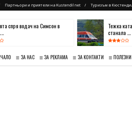
Партньори и приятели на Kustendil net
Туризъм в Кюстенди
та спря водач на Симсон в
Тежка кат
..
станала ...
АЧАЛО
≣ ЗА НАС
≣ ЗА РЕКЛАМА
≣ ЗА КОНТАКТИ
≣ ПОЛЕЗНИ