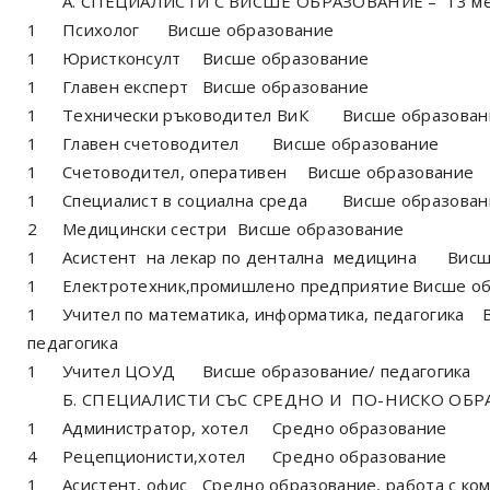
А. СПЕЦИАЛИСТИ С ВИСШЕ ОБРАЗОВАНИЕ – 13 ме
1
Психолог
Висше образование
1
Юристконсулт
Висше образование
1
Главен експерт
Висше образование
1
Технически ръководител ВиК
Висше образован
1
Главен счетоводител
Висше образование
1
Счетоводител, оперативен
Висше образование
1
Специалист в социална среда
Висше образован
2
Медицински сестри
Висше образование
1
Асистент на лекар по дентална медицина
Висш
1
Електротехник,промишлено предприятие
Висше о
1
Учител по математика, информатика, педагогика
педагогика
1
Учител ЦОУД
Висше образование/ педагогика
Б. СПЕЦИАЛИСТИ СЪС СРЕДНО И ПО-НИСКО ОБРА
1
Администратор, хотел
Средно образование
4
Рецепционисти,хотел
Средно образование
1
Асистент, офис
Средно образование, работа с ко