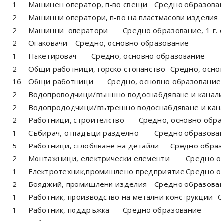
1
Машинен оператор, п-во свещи
Средно образова
2
Машинни оператори, п-во на пластмасови изделия
2
Машинни оператори
Средно образование, 1 г. 
2
Опаковачи
Средно, основно образование
1
Пакетировач
Средно, основно образование
2
Общи работници, горско стопанство
Средно, осно
16
Общи работници
Средно, основно образование
2
Водопроводчици/външно водоснабдяване и канал
2
Водопрододчици/вътрешно водоснабдяване и кан
2
Работници, строителство
Средно, основно обр
1
Събирач, отпадъци разделно
Средно образова
5
Работници, сглобяване на детайли
Средно обра
2
Монтажници, електрически елементи
Средно о
1
Електротехник,промишлено предприятие
Средно о
2
Бояджий, промишлени изделия
Средно образова
1
Работник, производство на метални конструкции
1
Работник, поддръжка
Средно образование