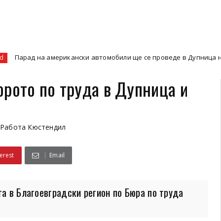
ерикански автомобили ще се проведе в Дупница на 5 април
юрото по труда в Дупница и
Работа Кюстендил
erest
Email
та в Благоевградски регион по Бюра по труда