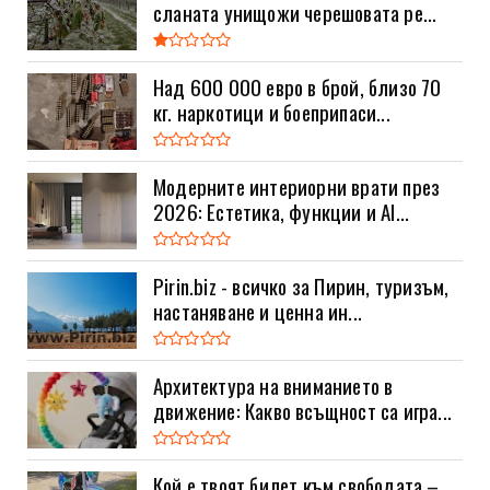
сланата унищожи черешовата ре...
Над 600 000 евро в брой, близо 70
кг. наркотици и боеприпаси...
Модерните интериорни врати през
2026: Естетика, функции и AI...
Pirin.biz - всичко за Пирин, туризъм,
настаняване и ценна ин...
Архитектура на вниманието в
движение: Какво всъщност са игра...
Кой е твоят билет към свободата –