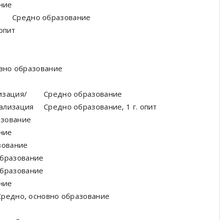
ние
Средно образование
опит
вно образование
изация/
Средно образование
ализация
Средно образование, 1 г. опит
азование
ние
зование
бразование
бразование
ние
Средно, основно образование