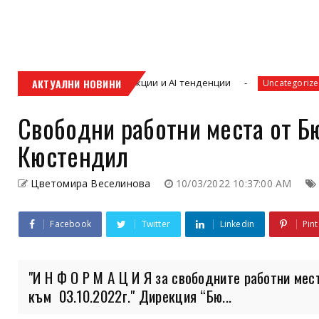
тетика, функции и AI тенденции
АКТУАЛНИ НОВИНИ
Парад на ам
Uncategorized
Свободни работни места от Б
Кюстендил
Цветомира Веселинова
10/03/2022 10:37:00 AM
Facebook
Twitter
Linkedin
Pint
"И Н Ф О Р М А Ц И Я за свободните работни мес
към 03.10.2022г." Дирекция “Бю...