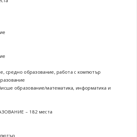
ста
ие
ие
е, средно образование, работа с компютър
бразование
Висше образование/математика, информатика и
ЗОВАНИЕ – 182 места
мпютър