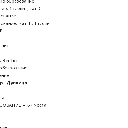
но образование
е, 1 г. опит, кат. С
зование
вание, кат. В, 1 г. опит
.В
опит
. В и Ткт
образование
ание
 Дупница
та
АЗОВАНИЕ – 67 места
е
ние