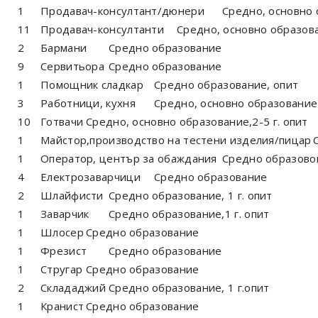
1
Продавач-консултант/дюнери
Средно, основно
11
Продавач-консултанти
Средно, основно образов
2
Бармани
Средно образование
9
Сервитьора
Средно образование
1
Помощник сладкар
Средно образование, опит
3
Работници, кухня
Средно, основно образование
10
Готвачи
Средно, основно образование,2-5 г. опит
1
Майстор,производство на тестени изделия/пицар
1
Оператор, център за обаждания
Средно образово
4
Електрозаварчици
Средно образование
2
Шлайфисти
Средно образование, 1 г. опит
1
Заварчик
Средно образование,1 г. опит
1
Шлосер
Средно образование
1
Фрезист
Средно образование
1
Стругар
Средно образование
2
Склададжий
Средно образование, 1 г.опит
1
Кранист
Средно образование