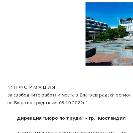
"И Н Ф О Р М А Ц И Я
за свободните работни места в Благоевградски регион
по Бюра по труда към 03.10.2022г."
Дирекция “Бюро по труда” – гр. Кюстендил