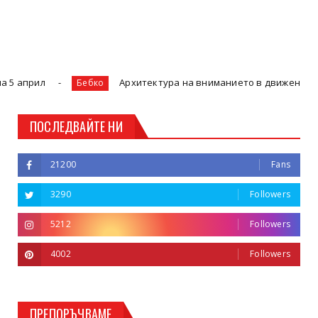
Архитектура на вниманието в движение: Какво всъщност с
Бебко
ПОСЛЕДВАЙТЕ НИ
21200
Fans
3290
Followers
5212
Followers
4002
Followers
ПРЕПОРЪЧВАМЕ