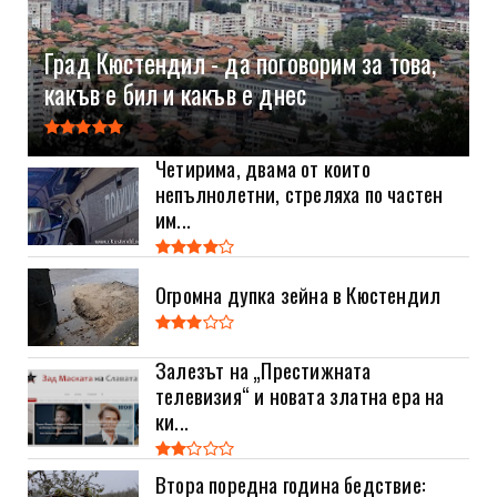
Град Кюстендил - да поговорим за това,
какъв е бил и какъв е днес
Четирима, двама от които
непълнолетни, стреляха по частен
им...
Огромна дупка зейна в Кюстендил
Залезът на „Престижната
телевизия“ и новата златна ера на
ки...
Втора поредна година бедствие: