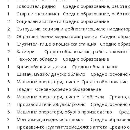
1
Говорител, радио
Средно образование, работа 
1
Старши специалист
Средно образование, работа 
2
Социални асистенти
Средно образование
2
Сътрудник, социални дейности/социален медиато
2
Образователени медиатори/ ромски
Средно образ
1
Служител, гише в пощенска станция
Средно образ
2
Касиери
Средно образование, работа с компю
1
Технолог, облекло
Средно образование
1
Крояч,обувни изделия
Средно образование
1
Шивач, мъжко/ дамско облекло
Средно, основно
5
Машинни оператори, шиене
Средно образование
1
Гладач
Основно,средно образование
6
Машинни оператори, шиене на облекла
Средно, 
2
Производители ,обувки/ ръчно
Средно, основно
5
Машинни оператори, обувно производство
Сред
3
Монтажници изделия от кожа
Средно образован
1
Продавач-консултант/земеделска аптека
Средно о