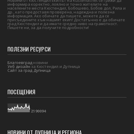
Новини от Кюстендил Екипът на Kustendil.net се грижи да
информира коректно, лоялно и точно жителите на
населените места Кюстендил, Бобошево, Бобов дол, Рила и
др., като предоставя проверена, надеждна и полезна
информация. Ако обичате да пишете, можете да се
присъедините към нашият екип! Достатъчно е да обичате
град Кюстендил и да имате средно ниво на грамотност.
Пишете ни, за да получите подробности!
ПОЛЕЗНИ РЕСУРСИ
Благоевград
новини
Уеб дизайн
за Кюстендил и Дупница
Сайт за град Дупница
ПОСЕЩЕНИЯ
2
1
9
0
0
9
4
НОВИНИ ОТ ДУПНИЦА И РЕГИОНА