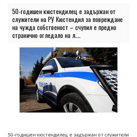
50-годишен кюстендилец е задържан от
служители на РУ Кюстендил за повреждане
на чужда собственост – счупил е предно
странично огледало на л....
50-годишен кюстендилец е задържан от служители