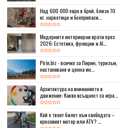
Над 600 000 евро в брой, близо 70
кг. наркотици и боеприпаси...
Модерните интериорни врати през
2026: Естетика, функции и AI...
Pirin.biz - всичко за Пирин, туризъм,
настаняване и ценна ин...
Архитектура на вниманието в
движение: Какво всъщност са игра...
Кой е твоят билет към свободата –
кросовият мотор или ATV? ...