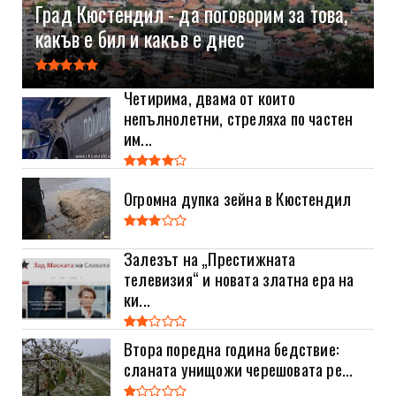
Град Кюстендил - да поговорим за това,
какъв е бил и какъв е днес
Четирима, двама от които
непълнолетни, стреляха по частен
им...
Огромна дупка зейна в Кюстендил
Залезът на „Престижната
телевизия“ и новата златна ера на
ки...
Втора поредна година бедствие:
сланата унищожи черешовата ре...