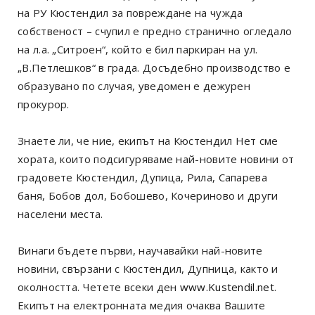
на РУ Кюстендил за повреждане на чужда
собственост – счупил е предно странично огледало
на л.а. „Ситроен“, който е бил паркиран на ул.
„В.Петлешков“ в града. Досъдебно производство е
образувано по случая, уведомен е дежурен
прокурор.
Знаете ли, че ние, екипът на Кюстендил Нет сме
хората, които подсигуряваме най-новите новини от
градовете Кюстендил, Дупица, Рила, Сапарева
баня, Бобов дол, Бобошево, Кочериново и други
населени места.
Винаги бъдете първи, научавайки най-новите
новини, свързани с Кюстендил, Дупница, както и
околността. Четете всеки ден
www.Kustendil.net
.
Екипът на електронната медия очаква Вашите