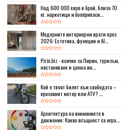
Над 600 000 евро в брой, близо 70
кг. наркотици и боеприпаси...
Модерните интериорни врати през
2026: Естетика, функции и AI...
Pirin.biz - всичко за Пирин, туризъм,
настаняване и ценна ин...
Кой е твоят билет към свободата –
кросовият мотор или ATV? ...
Архитектура на вниманието в
движение: Какво всъщност са игра...