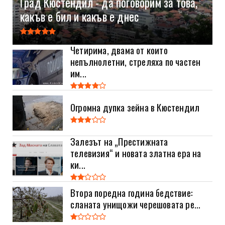
Град Кюстендил - да поговорим за това,
какъв е бил и какъв е днес
Четирима, двама от които
непълнолетни, стреляха по частен
им...
Огромна дупка зейна в Кюстендил
Залезът на „Престижната
телевизия“ и новата златна ера на
ки...
Втора поредна година бедствие:
сланата унищожи черешовата ре...