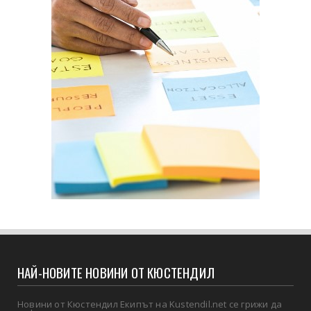
НАЙ-НОВИТЕ НОВИНИ ОТ КЮСТЕНДИЛ
Новини от Кюстендил Екипът на Kustendil.net се грижи да