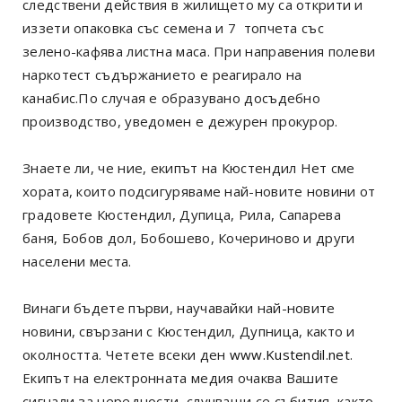
следствени действия в жилището му са открити и
иззети опаковка със семена и 7 топчета със
зелено-кафява листна маса. При направения полеви
наркотест съдържанието е реагирало на
канабис.По случая е образувано досъдебно
производство, уведомен е дежурен прокурор.
Знаете ли, че ние, екипът на Кюстендил Нет сме
хората, които подсигуряваме най-новите новини от
градовете Кюстендил, Дупица, Рила, Сапарева
баня, Бобов дол, Бобошево, Кочериново и други
населени места.
Винаги бъдете първи, научавайки най-новите
новини, свързани с Кюстендил, Дупница, както и
околността. Четете всеки ден
www.Kustendil.net
.
Екипът на електронната медия очаква Вашите
сигнали за нередности, случващи се събития, както