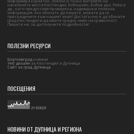
информира коректно, лоялно и точно жителите на
населените места Кюстендил, Бобошево, Бобов дол, Рила и
др., като предоставя проверена, надеждна и полезна
информация. Ако обичате да пишете, можете да се
присъедините към нашият екип! Достатъчно е да обичате
град Кюстендил и да имате средно ниво на грамотност.
Пишете ни, за да получите подробности!
ПОЛЕЗНИ РЕСУРСИ
Благоевград
новини
Уеб дизайн
за Кюстендил и Дупница
Сайт за град Дупница
ПОСЕЩЕНИЯ
2
1
9
2
8
2
9
НОВИНИ ОТ ДУПНИЦА И РЕГИОНА