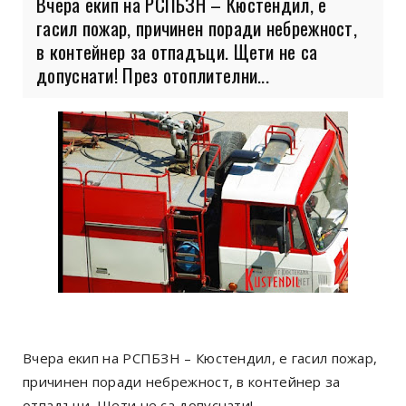
Вчера екип на РСПБЗН – Кюстендил, е
гасил пожар, причинен поради небрежност,
в контейнер за отпадъци. Щети не са
допуснати! През отоплителни...
Вчера екип на РСПБЗН – Кюстендил, е гасил пожар,
причинен поради небрежност, в контейнер за
отпадъци. Щети не са допуснати!