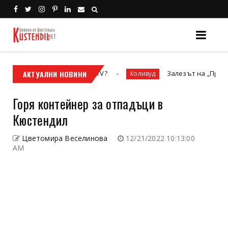
 кросовият мотор или ATV?
АКТУАЛНИ НОВИНИ
Залезът на „Престижнат
Холивуд
Горя контейнер за отпадъци в
Кюстендил
Цветомира Веселинова
12/21/2022 10:13:00
AM