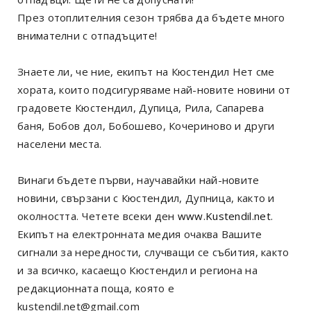
През отоплителния сезон трябва да бъдете много
внимателни с отпадъците!
Знаете ли, че ние, екипът на Кюстендил Нет сме
хората, които подсигуряваме най-новите новини от
градовете Кюстендил, Дупица, Рила, Сапарева
баня, Бобов дол, Бобошево, Кочериново и други
населени места.
Винаги бъдете първи, научавайки най-новите
новини, свързани с Кюстендил, Дупница, както и
околността. Четете всеки ден
www.Kustendil.net
.
Екипът на електронната медия очаква Вашите
сигнали за нередности, случващи се събития, както
и за всичко, касаещо Кюстендил и региона на
редакционната поща, която е
kustendil.net@gmail.com