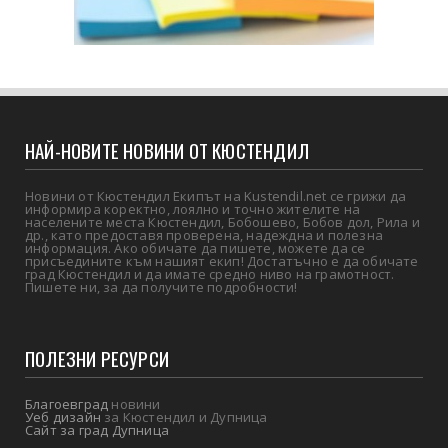
НАЙ-НОВИТЕ НОВИНИ ОТ КЮСТЕНДИЛ
Новини от Кюстендил Екипът на Kustendil.net се грижи да
информира коректно, лоялно и точно жителите на
населените места Кюстендил, Бобошево, Бобов дол, Рила и
др., като предоставя проверена, надеждна и полезна
информация. Ако обичате да пишете, можете да се
присъедините към нашият екип! Достатъчно е да обичате
град Кюстендил и да имате средно ниво на грамотност.
Пишете ни, за да получите подробности!
ПОЛЕЗНИ РЕСУРСИ
Благоевград
новини
Уеб дизайн
за Кюстендил и Дупница
Сайт за град Дупница