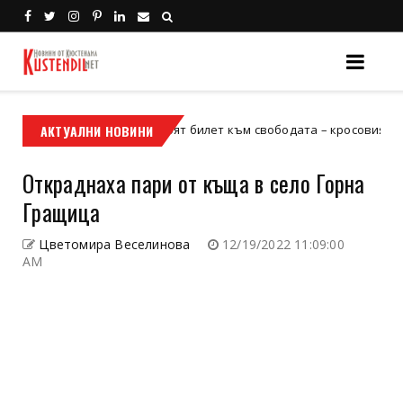
АКТУАЛНИ НОВИНИ
Кой е твоят билет към свободата – кросовият мотор или
в мотор
Откраднаха пари от къща в село Горна
Гращица
Цветомира Веселинова
12/19/2022 11:09:00
AM