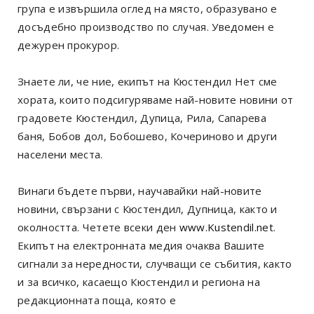
група е извършила оглед на място, образувано е
досъдебно производство по случая. Уведомен е
дежурен прокурор.
Знаете ли, че ние, екипът на Кюстендил Нет сме
хората, които подсигуряваме най-новите новини от
градовете Кюстендил, Дупица, Рила, Сапарева
баня, Бобов дол, Бобошево, Кочериново и други
населени места.
Винаги бъдете първи, научавайки най-новите
новини, свързани с Кюстендил, Дупница, както и
околността. Четете всеки ден
www.Kustendil.net
.
Екипът на електронната медия очаква Вашите
сигнали за нередности, случващи се събития, както
и за всичко, касаещо Кюстендил и региона на
редакционната поща, която е