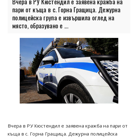
Вчера в РУ Кюстендил е заявена кражба на
пари от къща в с. Горна Гращица. Дежурна
полицейска група е извършила оглед на
място, образувано е ...
Вчера в РУ Кюстендил е заявена кражба на пари от
къща в с. Горна Гращица. Дежурна полицейска