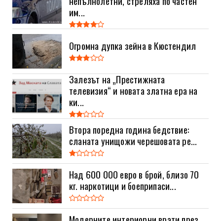
непълнолетни, стреляха по частен
им...
Огромна дупка зейна в Кюстендил
Залезът на „Престижната
телевизия“ и новата златна ера на
ки...
Втора поредна година бедствие:
сланата унищожи черешовата ре...
Над 600 000 евро в брой, близо 70
кг. наркотици и боеприпаси...
Модерните интериорни врати през