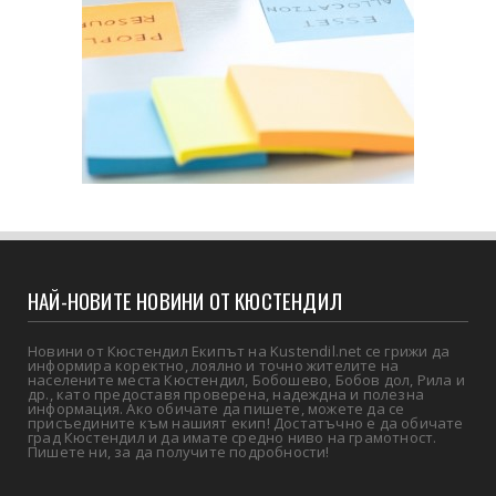
НАЙ-НОВИТЕ НОВИНИ ОТ КЮСТЕНДИЛ
Новини от Кюстендил Екипът на Kustendil.net се грижи да
информира коректно, лоялно и точно жителите на
населените места Кюстендил, Бобошево, Бобов дол, Рила и
др., като предоставя проверена, надеждна и полезна
информация. Ако обичате да пишете, можете да се
присъедините към нашият екип! Достатъчно е да обичате
град Кюстендил и да имате средно ниво на грамотност.
Пишете ни, за да получите подробности!