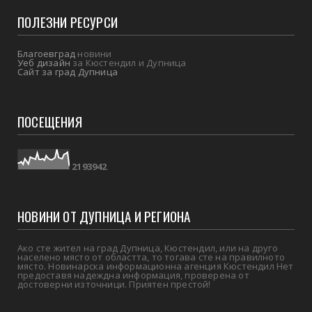
ПОЛЕЗНИ РЕСУРСИ
Благоевград
новини
Уеб дизайн
за Кюстендил и Дупница
Сайт за град Дупница
ПОСЕЩЕНИЯ
2
1
9
3
9
4
2
НОВИНИ ОТ ДУПНИЦА И РЕГИОНА
Ако сте жител на град Дупница, Кюстендил, или на друго
населено място от областта, то тогава сте на правилното
място. Новинарска информационна агенция Кюстендил Нет
предоставя надеждна информация, проверена от
достоверни източници. Приятен престой!