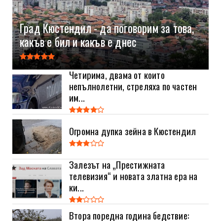
Град Кюстендил - да поговорим за това,
какъв е бил и какъв е днес
Четирима, двама от които
непълнолетни, стреляха по частен
им...
Огромна дупка зейна в Кюстендил
Залезът на „Престижната
телевизия“ и новата златна ера на
ки...
Втора поредна година бедствие: