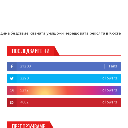
вие: сланата унищожи черешовата реколта в Кюстендилско
К
ПОСЛЕДВАЙТЕ НИ
21200
Fans
3290
Followers
5212
Followers
4002
Followers
ПРЕПОРЪЧВАМЕ