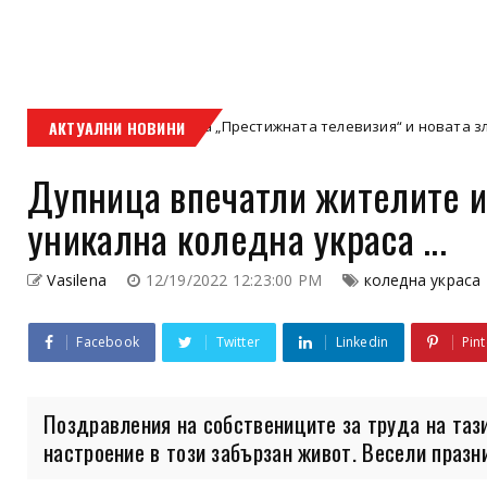
Залезът на „Престижната телевизия“ и новата златна ера на
АКТУАЛНИ НОВИНИ
уд
Дупница впечатли жителите и 
уникална коледна украса ...
Vasilena
12/19/2022 12:23:00 PM
коледна украса
Facebook
Twitter
Linkedin
Pint
Поздравления на собствениците за труда на таз
настроение в този забързан живот. Весели празни