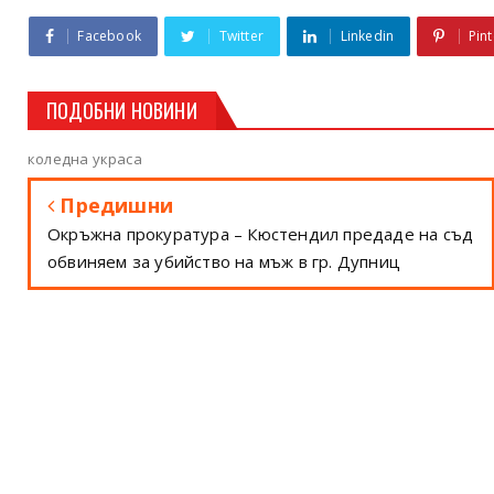
Facebook
Twitter
Linkedin
Pint
ПОДОБНИ НОВИНИ
коледна украса
Предишни
Окръжна прокуратура – Кюстендил предаде на съд
обвиняем за убийство на мъж в гр. Дупниц