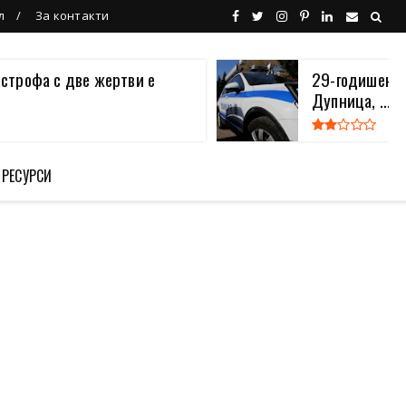
л
За контакти
астрофа с две жертви е
29-годишен в
Дупница, ...
 РЕСУРСИ