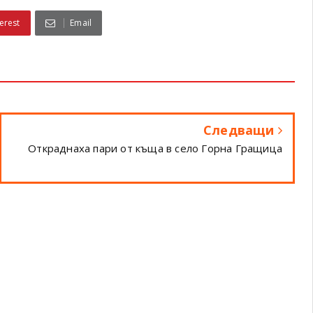
erest
Email
Следващи
Откраднаха пари от къща в село Горна Гращица