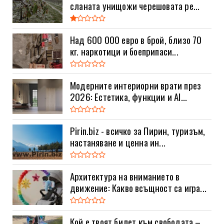
сланата унищожи черешовата ре...
Над 600 000 евро в брой, близо 70
кг. наркотици и боеприпаси...
Модерните интериорни врати през
2026: Естетика, функции и AI...
Pirin.biz - всичко за Пирин, туризъм,
настаняване и ценна ин...
Архитектура на вниманието в
движение: Какво всъщност са игра...
Кой е твоят билет към свободата –