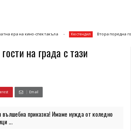
 кино-спектакъла
Втора поредна година бедст
Кюстендил
гости на града с тази
erest
Email
и вълшебна приказка! Имаме нужда от коледно
ци ...