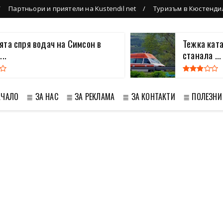
Партньори и приятели на Kustendil net
Туризъм в Кюстенди
та спря водач на Симсон в
Тежка кат
..
станала ...
АЧАЛО
≣ ЗА НАС
≣ ЗА РЕКЛАМА
≣ ЗА КОНТАКТИ
≣ ПОЛЕЗНИ