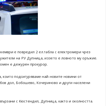
кември е повредил 2 ел.табла с електромери чрез
лужители на РУ Дупница, иззето е ловното му оръжие.
домен е дежурен прокурор.
а, които подсигуряваме най-новите новини от
обов дол, Бобошево, Кочериново и други населени
вързани с Кюстендил, Дупница, както и околността.