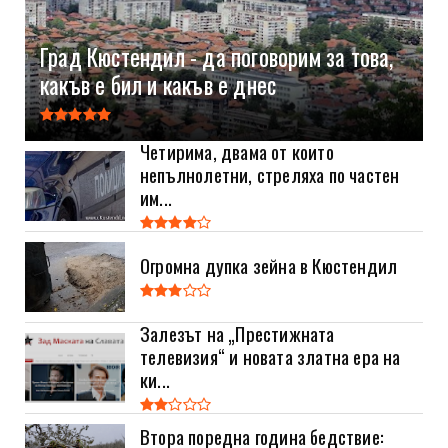
Град Кюстендил - да поговорим за това,
какъв е бил и какъв е днес
Четирима, двама от които
непълнолетни, стреляха по частен
им...
Огромна дупка зейна в Кюстендил
Залезът на „Престижната
телевизия“ и новата златна ера на
ки...
Втора поредна година бедствие: