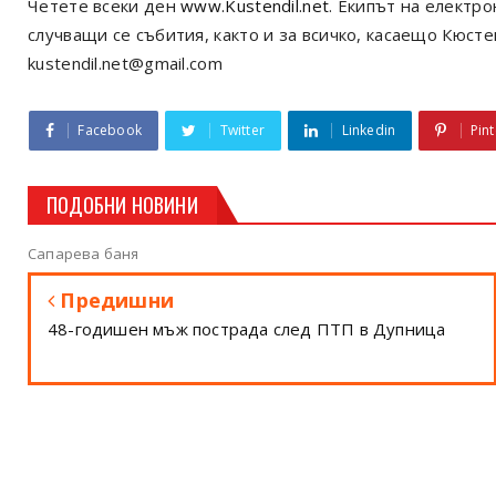
Четете всеки ден
www.Kustendil.net
. Екипът на електр
случващи се събития, както и за всичко, касаещо Кюст
kustendil.net@gmail.com
Facebook
Twitter
Linkedin
Pint
ПОДОБНИ НОВИНИ
Сапарева баня
Предишни
48-годишен мъж пострада след ПТП в Дупница