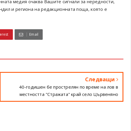
онната медия очаква Вашите сигнали за нередности,
ендил и региона на редакционната поща, която е
erest
Email
Следващи
40-годишен бе прострелян по време на лов в
местността "Стражата" край село Цървеняно