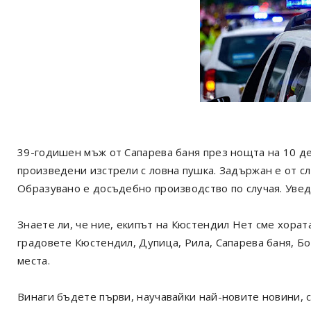
39-годишен мъж от Сапарева баня през нощта на 10 де
произведени изстрели с ловна пушка. Задържан е от с
Образувано е досъдебно производство по случая. Уве
Знаете ли, че ние, екипът на Кюстендил Нет сме хорат
градовете Кюстендил, Дупица, Рила, Сапарева баня, Б
места.
Винаги бъдете първи, научавайки най-новите новини, с