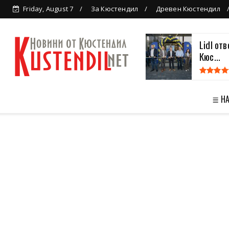
Friday, August 7
За Кюстендил
Древен Кюстендил
Lidl от
Кюс...
≣ Н