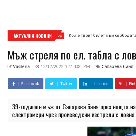
АКТУАЛНИ НОВИНИ
Кой е твоят билет към свободата – кросовият
кросов мотор
Мъж стреля по ел. табла с ло
Vasilena
12/12/2022 12:14:00 PM
Сапарева баня
Facebook
Twitter
Linkedin
Pint
39-годишен мъж от Сапарева баня през нощта на
електромери чрез произведени изстрели с ловна 