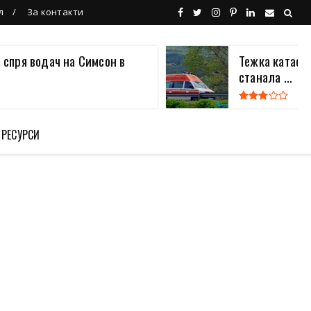
л
За контакти
 спря водач на Симсон в
Тежка катаст
станала ...
 РЕСУРСИ