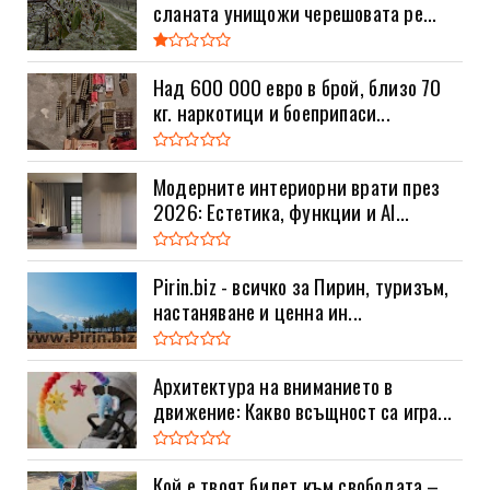
сланата унищожи черешовата ре...
Над 600 000 евро в брой, близо 70
кг. наркотици и боеприпаси...
Модерните интериорни врати през
2026: Естетика, функции и AI...
Pirin.biz - всичко за Пирин, туризъм,
настаняване и ценна ин...
Архитектура на вниманието в
движение: Какво всъщност са игра...
Кой е твоят билет към свободата –