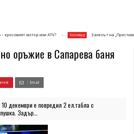
 мотор или ATV?
Залезът на „Престижната телевиз
Холивуд
вно оръжие в Сапарева баня
erest
Email
 10 декември е повредил 2 ел.табла с
пушка. Задър...