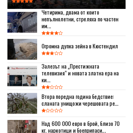
Четирима, двама от които
непълнолетни, стреляха по частен
им...
Огромна дупка зейна в Кюстендил
Залезът на „Престижната
телевизия“ и новата златна ера на
ки...
Втора поредна година бедствие:
сланата унищожи черешовата ре...
Над 600 000 евро в брой, близо 70
кг. наркотици и боеприпаси...