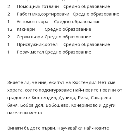
2
Помощник готвачи
Средно образование
2
Работника,сортировачи
Средно образование
1
Автомонтьора
Средно образование
12
Касиери
Средно образование
2
Сервитьори
Средно образование
1
Прислужник,хотел
Средно образование
1
Резач,метал
Средно образование
Знаете ли, че ние, екипът на Кюстендил Нет сме
хората, които подсигуряваме най-новите новини от
градовете Кюстендил, Дупица, Рила, Сапарева
баня, Бобов дол, Бобошево, Кочериново и други
населени места.
Винаги бъдете първи, научавайки най-новите