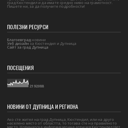
град Кюстендил и да имате средно ниво на грамотност.
Пишете ни, за да получите подробности!
ПОЛЕЗНИ РЕСУРСИ
Благоевград
новини
Уеб дизайн
за Кюстендил и Дупница
Сайт за град Дупница
ПОСЕЩЕНИЯ
2
1
9
2
0
8
8
НОВИНИ ОТ ДУПНИЦА И РЕГИОНА
Ако сте жител на град Дупница, Кюстендил, или на друго
населено място от областта, то тогава сте на правилното
място. Новинарска информационна агенция Кюстендил Нет