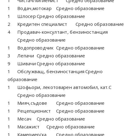
1
Чистач/хигиенист
Средно образование
1
Водач,мотокар
Средно образование
1
Шлосер
Средно образование
2
Кредитен специалист
Средно образование
4
Продавач-консултант, бензиностанция
Средно образование
1
Водопроводчик
Средно образование
3
Лепачи
Средно образование
9
Шивачи
Средно образование
1
Обслужващ, бензиностанция
Средно
образование
1
Шофьори, лекотоварен автомобил, кат.С
Средно образование
1
Мияч,съдове
Средно образование
1
Рецепционист
Средно образование
1
Месач
Средно образование
1
Масажист
Средно образование
1
Камериер/ка
Средно образование