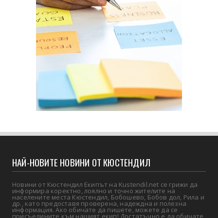
НАЙ-НОВИТЕ НОВИНИ ОТ КЮСТЕНДИЛ
Новини от Кюстендил Екипът на Kustendil.net се грижи да
информира коректно, лоялно и точно жителите на
населените места Кюстендил, Бобошево, Бобов дол, Рила и
др., като предоставя проверена, надеждна и полезна
информация. Ако обичате да пишете, можете да се
присъедините към нашият екип! Достатъчно е да обичате