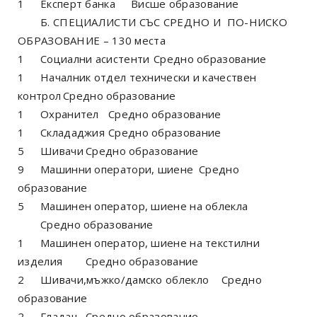
1
Експерт банка
Висше образование
Б. СПЕЦИАЛИСТИ СЪС СРЕДНО И ПО-НИСКО
ОБРАЗОВАНИЕ – 130 места
1
Социални асистенти
Средно образование
1
Началник отдел технически и качествен
контрол
Средно образование
1
Охранител
Средно образование
1
Склададжия
Средно образование
5
Шивачи
Средно образование
9
Машинни оператори, шиене
Средно
образование
5
Машинен оператор, шиене на облекла
Средно образование
1
Машинен оператор, шиене на текстилни
изделия
Средно образование
2
Шивачи,мъжко/дамско облекло
Средно
образование
2
Гладач
Средно образование