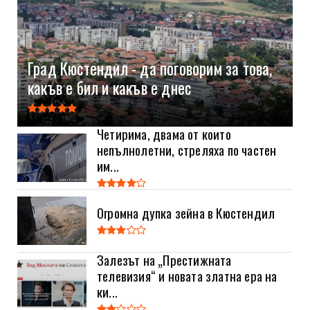
Град Кюстендил - да поговорим за това,
какъв е бил и какъв е днес
Четирима, двама от които
непълнолетни, стреляха по частен
им...
Огромна дупка зейна в Кюстендил
Залезът на „Престижната
телевизия“ и новата златна ера на
ки...