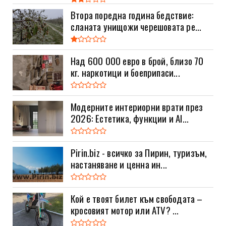
Втора поредна година бедствие:
сланата унищожи черешовата ре...
Над 600 000 евро в брой, близо 70
кг. наркотици и боеприпаси...
Модерните интериорни врати през
2026: Естетика, функции и AI...
Pirin.biz - всичко за Пирин, туризъм,
настаняване и ценна ин...
Кой е твоят билет към свободата –
кросовият мотор или ATV? ...