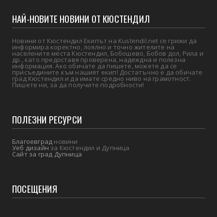
НАЙ-НОВИТЕ НОВИНИ ОТ КЮСТЕНДИЛ
Новини от Кюстендил Екипът на Kustendil.net се грижи да
информира коректно, лоялно и точно жителите на
населените места Кюстендил, Бобошево, Бобов дол, Рила и
др., като предоставя проверена, надеждна и полезна
информация. Ако обичате да пишете, можете да се
присъедините към нашият екип! Достатъчно е да обичате
град Кюстендил и да имате средно ниво на грамотност.
Пишете ни, за да получите подробности!
ПОЛЕЗНИ РЕСУРСИ
Благоевград
новини
Уеб дизайн
за Кюстендил и Дупница
Сайт за град Дупница
ПОСЕЩЕНИЯ