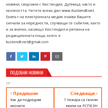
новини, свързани с Кюстендил, Дупница, както и
околността. Четете всеки ден
www.Kustendil.net
.
Екипът на електронната медия очаква Вашите
сигнали за нередности, случващи се събития, както
и за всичко, касаещо Кюстендил и региона на
редакционната поща, която е
kustendil.net@gmail.com
ПОДОБНИ НОВИНИ
СП
Предишни
Следващи
Как да подредим
7 пожара са гасили
иконите
екипи на РСПБЗН