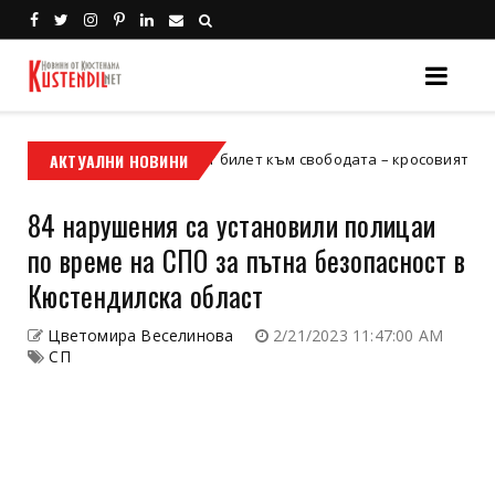
АКТУАЛНИ НОВИНИ
Кой е твоят билет към свободата – кросовият мотор или 
 мотор
84 нарушения са установили полицаи
по време на СПО за пътна безопасност в
Кюстендилска област
Цветомира Веселинова
2/21/2023 11:47:00 AM
СП