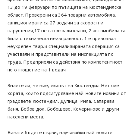
13 до 19 февруари по пътищата на Кюстендилска
област. Проверени са 364 товарни автомобила,
санкционирани са 27 водачи за скоростни
нарушения,17 не са плзвали клани, 2 автомобила са
били с техническа неизправност, 1 е превозвал
неукрепен твар.В специализираната операция са
участвали и представители на Инспекцията по
труда. Предприели са действия по компетентност
по отношение на 1 водач.
Знаете ли, че ние, екипът на Кюстендил Нет сме
хората, които подсигуряваме най-новите новини от
градовете Кюстендил, Дупица, Рила, Сапарева
баня, Бобов дол, Бобошево, Кочериново и други
населени места.
Винаги бъдете първи, научавайки най-новите