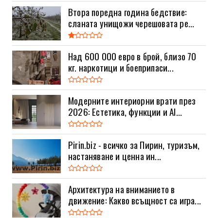
Втора поредна година бедствие:
сланата унищожи черешовата ре...
Над 600 000 евро в брой, близо 70
кг. наркотици и боеприпаси...
Модерните интериорни врати през
2026: Естетика, функции и AI...
Pirin.biz - всичко за Пирин, туризъм,
настаняване и ценна ин...
Архитектура на вниманието в
движение: Какво всъщност са игра...