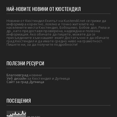
НАЙ-НОВИТЕ НОВИНИ ОТ КЮСТЕНДИЛ
Новини от Кюстендил Екипът на Kustendil.net се грижи да
информира коректно, лоялно и точно жителите на
населените места Кюстендил, Бобошево, Бобов дол, Рила и
др., като предоставя проверена, надеждна и полезна
информация. Ако обичате да пишете, можете да се
присъедините към нашият екип! Достатъчно е да обичате
град Кюстендил и да имате средно ниво на грамотност.
Пишете ни, за да получите подробности!
ПОЛЕЗНИ РЕСУРСИ
Благоевград
новини
Уеб дизайн
за Кюстендил и Дупница
Сайт за град Дупница
ПОСЕЩЕНИЯ