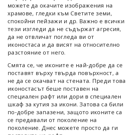
можете да окачите изображения на
храмове, гледки към Светите земи,
спокойни пейзажи и др. Важно е всички
тези изгледи да не съдържат агресия,
да не отвличат погледа ви от
иконостаса и да висят на относително
разстояние от него.
Смята се, че иконите е най-добре да се
поставят върху твърда повърхност, а
не да се окачват на стената. Преди това
иконостасът беше поставен на
специален рафт или дори в специален
шкаф за кутия за икони. Затова са били
по-добре запазени, защото иконите са
се предавали от поколение на
поколение. Днес можете просто да ги