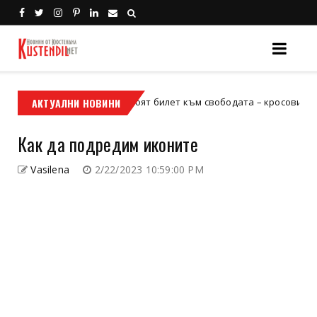
АКТУАЛНИ НОВИНИ
Кой е твоят билет към свободата – кросовият мотор или
в мотор
Как да подредим иконите
Vasilena
2/22/2023 10:59:00 PM