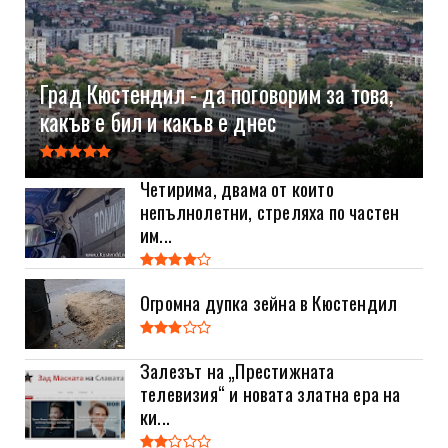
Град Кюстендил - да поговорим за това,
какъв е бил и какъв е днес
Четирима, двама от които
непълнолетни, стреляха по частен
им...
Огромна дупка зейна в Кюстендил
Залезът на „Престижната
телевизия“ и новата златна ера на
ки...