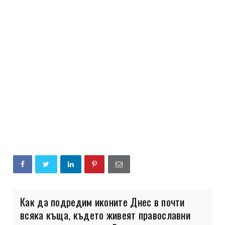
Как да подредим иконите Днес в почти
всяка къща, където живеят православни