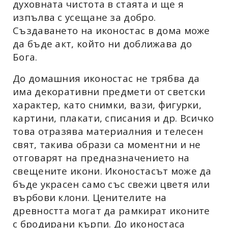
духовната чистота в стаята и ще я
изпълва с усещане за добро.
Създаването на иконостас в дома може
да бъде акт, който ни доближава до
Бога.
До домашния иконостас не трябва да
има декоративни предмети от светски
характер, като снимки, вази, фигурки,
картини, плакати, списания и др. Всичко
това отразява материалния и телесен
свят, такива образи са моментни и не
отговарят на предназначението на
свещените икони. Иконостасът може да
бъде украсен само със свежи цветя или
върбови клони. Ценителите на
древността могат да рамкират иконите
с бродирани кърпи. До иконостаса