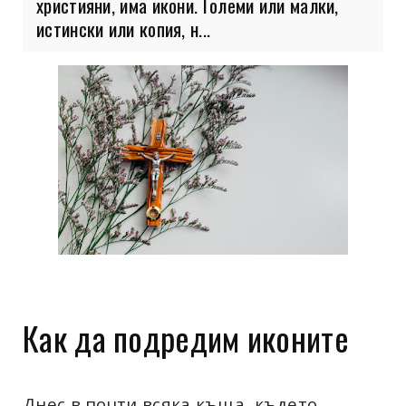
християни, има икони. Големи или малки,
истински или копия, н...
Как да подредим иконите
Днес в почти всяка къща, където