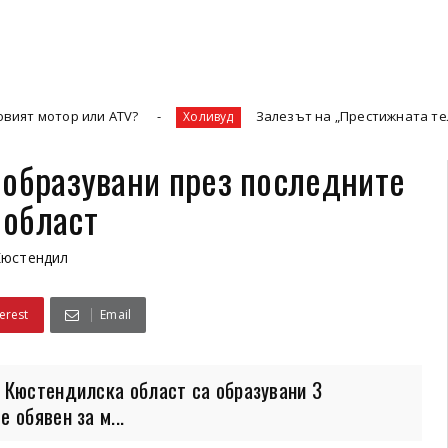
р или ATV?
Залезът на „Престижната телевизия“ и 
Холивуд
 образувани през последните
 област
Кюстендил
erest
Email
 Кюстендилска област са образувани 3
 обявен за м...