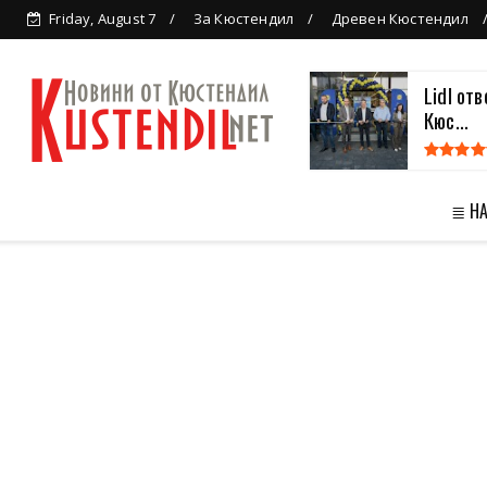
Friday, August 7
За Кюстендил
Древен Кюстендил
Lidl от
Кюс...
≣ Н