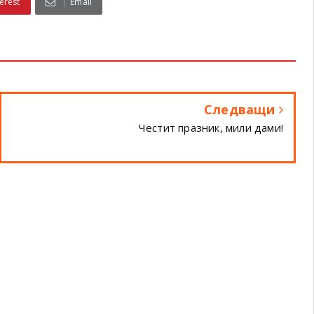
erest
Email
Следващи
Честит празник, мили дами!