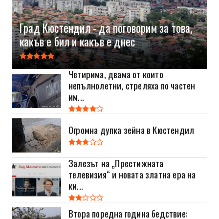
Град Кюстендил - да поговорим за това,
какъв е бил и какъв е днес
Четирима, двама от които
непълнолетни, стреляха по частен
им...
Огромна дупка зейна в Кюстендил
Залезът на „Престижната
телевизия“ и новата златна ера на
ки...
Втора поредна година бедствие: