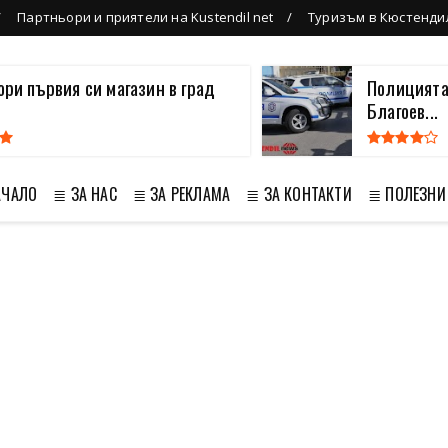
Партньори и приятели на Kustendil net
Туризъм в Кюстенди
вори първия си магазин в град
Полицията
Благоев...
АЧАЛО
≣ ЗА НАС
≣ ЗА РЕКЛАМА
≣ ЗА КОНТАКТИ
≣ ПОЛЕЗНИ