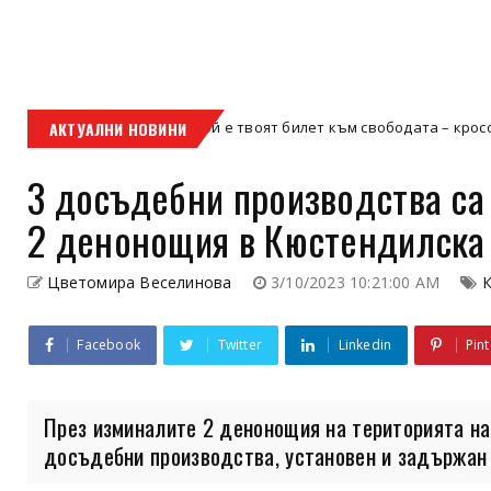
АКТУАЛНИ НОВИНИ
Кой е твоят билет към свободата – кросовият мото
кросов мотор
3 досъдебни производства са
2 денонощия в Кюстендилска
Цветомира Веселинова
3/10/2023 10:21:00 AM
Facebook
Twitter
Linkedin
Pint
През изминалите 2 денонощия на територията на
досъдебни производства, установен и задържан е