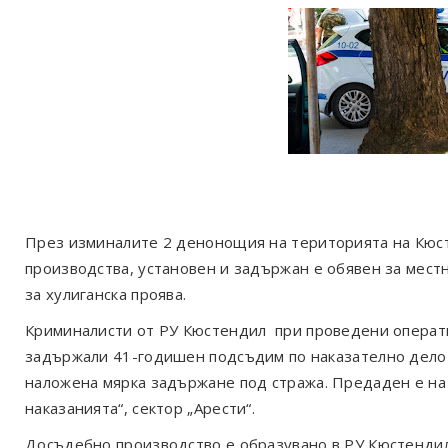
През изминалите 2 денонощия на територията на Кюст
производства, установен и задържан е обявен за мес
за хулиганска проява.
Криминалисти от РУ Кюстендил при проведени операти
задържали 41-годишен подсъдим по наказателно дело 
наложена мярка задържане под стража. Предаден е на
наказанията“, сектор „Арести“.
Досъдебно производство е образувано в РУ Кюстенди