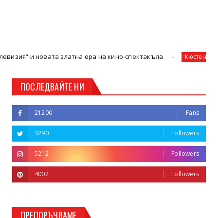
новата златна ера на кино-спектакъла
Втора п
Кюстендил
ПОСЛЕДВАЙТЕ НИ
21200
Fans
3290
Followers
5212
Followers
4002
Followers
ПРЕПОРЪЧВАМЕ