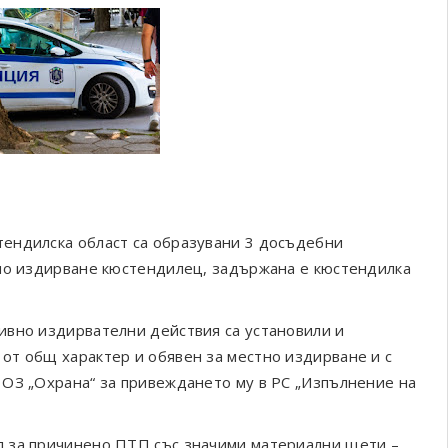
ендилска област са образувани 3 досъдебни
тно издирване кюстендилец, задържана е кюстендилка
вно издирвателни действия са установили и
от общ характер и обявен за местно издирване и с
 ОЗ „Охрана“ за привеждането му в РС „Изпълнение на
л за причинено ПТП със значими материални щети –