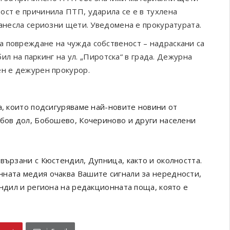
ост е причинила ПТП, ударила се е в тухлена
нанесла сериозни щети. Уведомена е прокуратурата.
а повреждане на чужда собственост – надраскани са
бил на паркинг на ул. „Пиротска“ в града. Дежурна
ен е дежурен прокурор.
а, които подсигуряваме най-новите новини от
обов дол, Бобошево, Кочериново и други населени
вързани с Кюстендил, Дупница, както и околността.
онната медия очаква Вашите сигнали за нередности,
ендил и региона на редакционната поща, която е