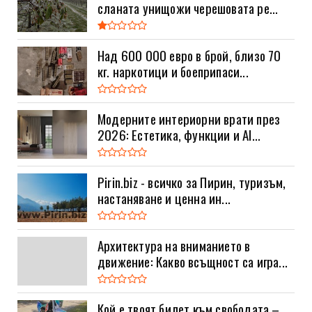
сланата унищожи черешовата ре...
Над 600 000 евро в брой, близо 70
кг. наркотици и боеприпаси...
Модерните интериорни врати през
2026: Естетика, функции и AI...
Pirin.biz - всичко за Пирин, туризъм,
настаняване и ценна ин...
Архитектура на вниманието в
движение: Какво всъщност са игра...
Кой е твоят билет към свободата –