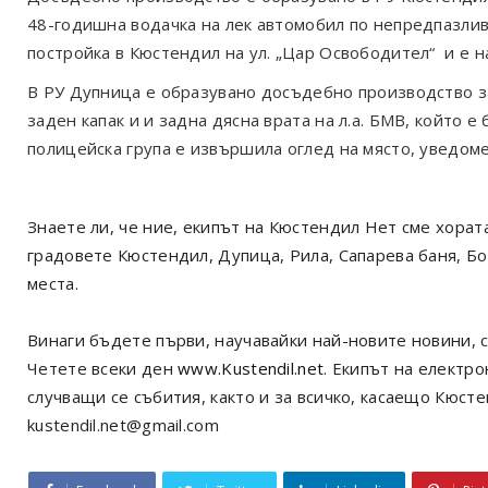
48-годишна водачка на лек автомобил по непредпазлив
постройка в Кюстендил на ул. „Цар Освободител“ и е 
В РУ Дупница е образувано досъдебно производство з
заден капак и и задна дясна врата на л.а. БМВ, който е 
полицейска група е извършила оглед на място, уведом
Знаете ли, че ние, екипът на Кюстендил Нет сме хорат
градовете Кюстендил, Дупица, Рила, Сапарева баня, Б
места.
Винаги бъдете първи, научавайки най-новите новини, с
Четете всеки ден
www.Kustendil.net
. Екипът на електр
случващи се събития, както и за всичко, касаещо Кюст
kustendil.net@gmail.com