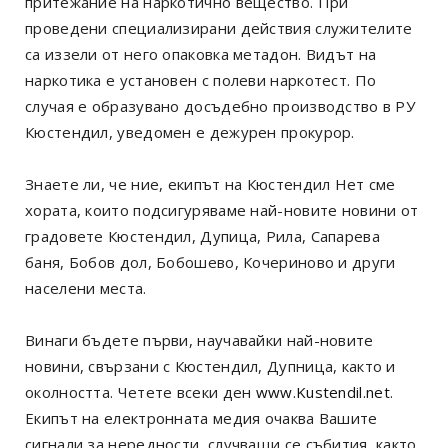
притежание на наркотично вещество. При
проведени специализирани действия служителите
са иззели от него опаковка метадон. Видът на
наркотика е установен с полеви наркотест. По
случая е образувано досъдебно производство в РУ
Кюстендил, уведомен е дежурен прокурор.
Знаете ли, че ние, екипът на Кюстендил Нет сме
хората, които подсигуряваме най-новите новини от
градовете Кюстендил, Дупица, Рила, Сапарева
баня, Бобов дол, Бобошево, Кочериново и други
населени места.
Винаги бъдете първи, научавайки най-новите
новини, свързани с Кюстендил, Дупница, както и
околността. Четете всеки ден
www.Kustendil.net
.
Екипът на електронната медия очаква Вашите
сигнали за нередности, случващи се събития, както