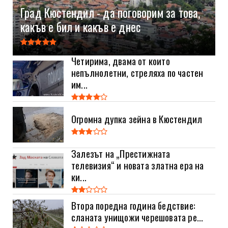
Град Кюстендил - да поговорим за това,
какъв е бил и какъв е днес
Четирима, двама от които
непълнолетни, стреляха по частен
им...
Огромна дупка зейна в Кюстендил
Залезът на „Престижната
телевизия“ и новата златна ера на
ки...
Втора поредна година бедствие:
сланата унищожи черешовата ре...