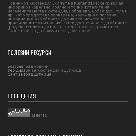
Новини от Кюстендил Екипът на Kustendil.net се грижи да
информира коректно, лоялно и точно жителите на
населените места Кюстендил, Бобошево, Бобов дол, Рила и
др., като предоставя проверена, надеждна и полезна
информация. Ако обичате да пишете, можете да се
присъедините към нашият екип! Достатъчно е да обичате
град Кюстендил и да имате средно ниво на грамотност.
Пишете ни, за да получите подробности!
ПОЛЕЗНИ РЕСУРСИ
Благоевград
новини
Уеб дизайн
за Кюстендил и Дупница
Сайт за град Дупница
ПОСЕЩЕНИЯ
2
1
9
6
4
1
2