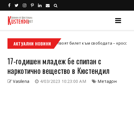
АКТУАЛНИ НОВИНИ
Кой е твоят билет към свободата – кросовият мотор 
осов мотор
17-годишен младеж бе спипан с
наркотично вещество в Кюстендил
Vasilena
4/03/2023 10:23:00 AM
Метадон