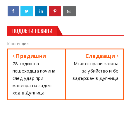
ПОДОБНИ НОВИНИ
Кюстендил
Предишни
Следващи
78-годишна
Мъж отправи закана
пешеходща почина
за убийство и бе
след удар при
задържан в Дупница
маневра на заден
ход в Дупница