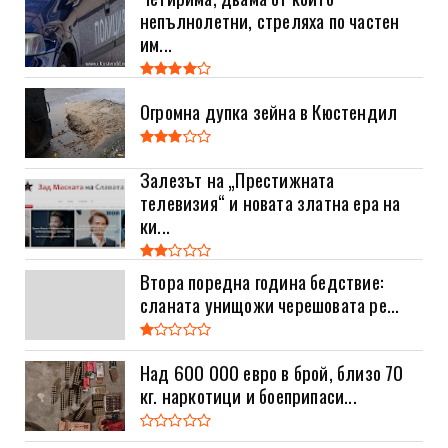
непълнолетни, стреляха по частен
им...
Огромна дупка зейна в Кюстендил
Залезът на „Престижната
телевизия“ и новата златна ера на
ки...
Втора поредна година бедствие:
сланата унищожи черешовата ре...
Над 600 000 евро в брой, близо 70
кг. наркотици и боеприпаси...