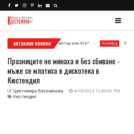
бодата – кросовият мотор или ATV?
АКТУАЛНИ НОВИНИ
Залезът на „П
Холивуд
Празниците не минаха и без сбиване -
мъже се млатиха в дискотека в
Кюстендил
Цветомира Веселинова
4/18/2023 12:00:00 PM
Кюстендил