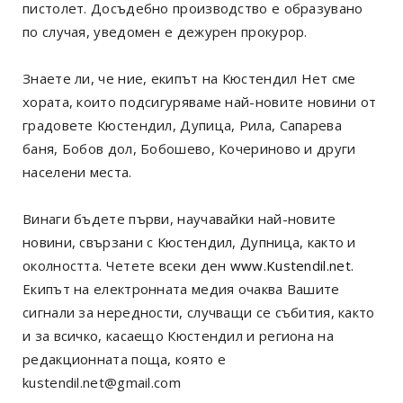
пистолет. Досъдебно производство е образувано
по случая, уведомен е дежурен прокурор.
Знаете ли, че ние, екипът на Кюстендил Нет сме
хората, които подсигуряваме най-новите новини от
градовете Кюстендил, Дупица, Рила, Сапарева
баня, Бобов дол, Бобошево, Кочериново и други
населени места.
Винаги бъдете първи, научавайки най-новите
новини, свързани с Кюстендил, Дупница, както и
околността. Четете всеки ден
www.Kustendil.net
.
Екипът на електронната медия очаква Вашите
сигнали за нередности, случващи се събития, както
и за всичко, касаещо Кюстендил и региона на
редакционната поща, която е
kustendil.net@gmail.com