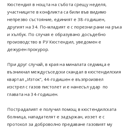
Кюстендил в нощта на събота срещу неделя,
участниците в конфликта са били във видимо
непрезво състояние, единият е 38-годишен,
другият на 34. По-младият е с порезни рани на ръка
и хълбук. По случая е образувано досъдебно
производство в РУ Кюстендил, уведомен е
дежурен прокурор.
При друг случай, в края на миналата седмица е
възникнал междусъседски скандал в кюстендилския
квартал „Изток“, 44-годишен е възпроизвел
изстрел с газов пистолет и е нанесъл удар по
главата на 34-годишен.
Пострадалият е получил помощ в кюстендилската
болница, нападателят е задържан, иззет е с
протокол за доброволно предаване газовият му