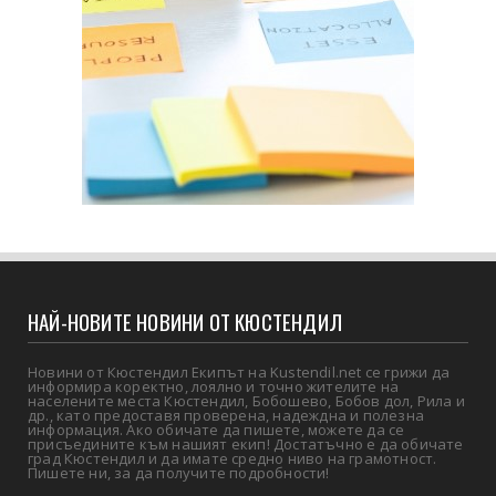
НАЙ-НОВИТЕ НОВИНИ ОТ КЮСТЕНДИЛ
Новини от Кюстендил Екипът на Kustendil.net се грижи да
информира коректно, лоялно и точно жителите на
населените места Кюстендил, Бобошево, Бобов дол, Рила и
др., като предоставя проверена, надеждна и полезна
информация. Ако обичате да пишете, можете да се
присъедините към нашият екип! Достатъчно е да обичате
град Кюстендил и да имате средно ниво на грамотност.
Пишете ни, за да получите подробности!