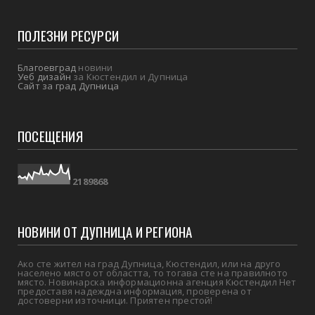
ПОЛЕЗНИ РЕСУРСИ
Благоевград
новини
Уеб дизайн
за Кюстендил и Дупница
Сайт за град Дупница
ПОСЕЩЕНИЯ
2
1
8
9
8
6
8
НОВИНИ ОТ ДУПНИЦА И РЕГИОНА
Ако сте жител на град Дупница, Кюстендил, или на друго
населено място от областта, то тогава сте на правилното
място. Новинарска информационна агенция Кюстендил Нет
предоставя надеждна информация, проверена от
достоверни източници. Приятен престой!