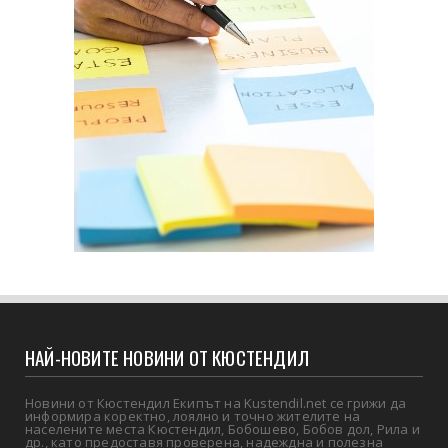
НАЙ-НОВИТЕ НОВИНИ ОТ КЮСТЕНДИЛ
Новини от Кюстендил Екипът на Kustendil.net се грижи да
информира коректно, лоялно и точно жителите на
населените места Кюстендил, Бобошево, Бобов дол, Рила и
др., като предоставя проверена, надеждна и полезна