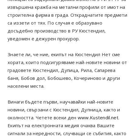
извършена кражба на метални профили от имот на
строителна фирма в града. Откраднатите предмети
са иззети от тях. По случая е образувано
досъдебно производство в РУ Кюстендил,
уведомен е дежурен прокурор.
Знаете ли, че ние, екипът на Кюстендил Нет сме
хората, които подсигуряваме най-новите новини от
градовете Кюстендил, Дупица, Рила, Сапарева
баня, Бобов дол, Бобошево, Кочериново и други
населени места.
Винаги бъдете първи, научавайки най-новите
новини, свързани с Кюстендил, Дупница, както и
околността. Четете всеки ден
www.Kustendil.net
.
Екипът на електронната медия очаква Вашите
сигнали за нередности, случващи се събития, както