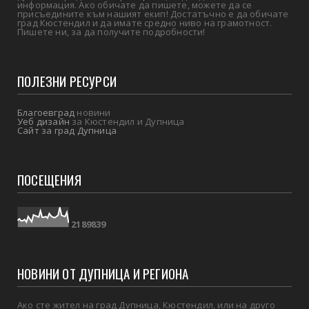
информация. Ако обичате да пишете, можете да се
присъедините към нашият екип! Достатъчно е да обичате
град Кюстендил и да имате средно ниво на грамотност.
Пишете ни, за да получите подробности!
ПОЛЕЗНИ РЕСУРСИ
Благоевград
новини
Уеб дизайн
за Кюстендил и Дупница
Сайт за град Дупница
ПОСЕЩЕНИЯ
2
1
8
9
8
3
9
НОВИНИ ОТ ДУПНИЦА И РЕГИОНА
Ако сте жител на град Дупница, Кюстендил, или на друго