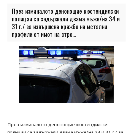
През изминалото денонощие кюстендилски
полицаи са задържали двама мъже/на 34 и
31 г./ за извършена кражба на метални
профили от имот на стро...
През изминалото денонощие кюстендилски
полицаи са задържали двама мъже/на 34 и 31 г./ за