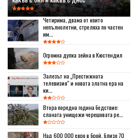
Четирима, двама от които
непълнолетни, стреляха по частен
им...
Огромна дупка зейна в Кюстендил
Залезът на „Престижната
телевизия“ и новата златна ера на
ки...
Втора поредна година бедствие:
сланата унищожи черешовата ре...
Над 600 000 евро в брой, близо 70