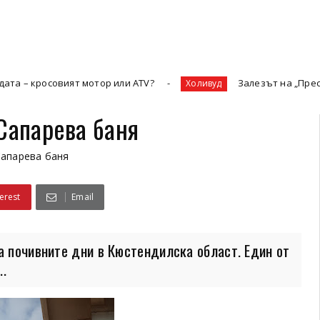
вият мотор или ATV?
Залезът на „Престижната теле
Холивуд
Сапарева баня
апарева баня
erest
Email
а почивните дни в Кюстендилска област. Един от
..