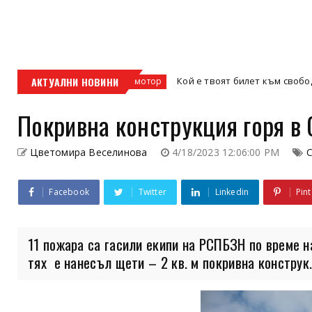
фис
АКТУАЛНИ НОВИНИ
Кой е твоят билет към свободата – кросо
кросов мотор
Покривна конструкция горя в 
Цветомира Веселинова
4/18/2023 12:06:00 PM
С
Facebook
Twitter
Linkedin
Pint
11 пожара са гасили екипи на РСПБЗН по време н
тях е нанесъл щети – 2 кв. м покривна конструк.