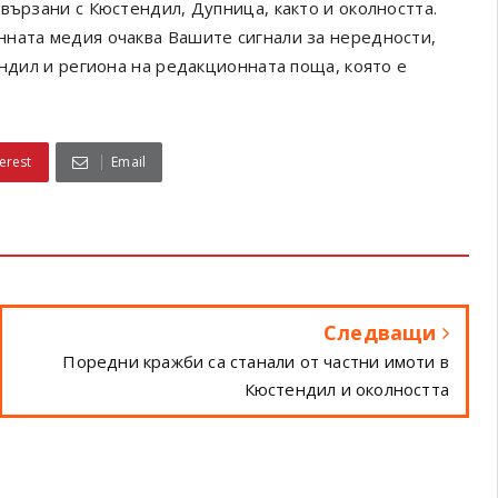
вързани с Кюстендил, Дупница, както и околността.
онната медия очаква Вашите сигнали за нередности,
ендил и региона на редакционната поща, която е
erest
Email
Следващи
Поредни кражби са станали от частни имоти в
Кюстендил и околността