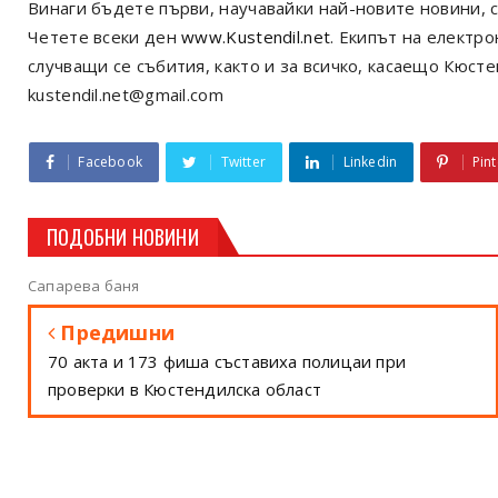
Винаги бъдете първи, научавайки най-новите новини, с
Четете всеки ден
www.Kustendil.net
. Екипът на електр
случващи се събития, както и за всичко, касаещо Кюст
kustendil.net@gmail.com
Facebook
Twitter
Linkedin
Pint
ПОДОБНИ НОВИНИ
Сапарева баня
Предишни
70 акта и 173 фиша съставиха полицаи при
проверки в Кюстендилска област