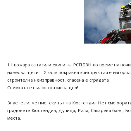
11 пожара са гасили екипи на РСПБЗН по време на почи
нанесъл щети – 2 кв. м покривна конструкция е изгоря
строителна неизправност, спасена е сградата.
Снимката е с илюстративна цел!
Знаете ли, че ние, екипът на Кюстендил Нет сме хорат
градовете Кюстендил, Дупица, Рила, Сапарева баня, Б
места.