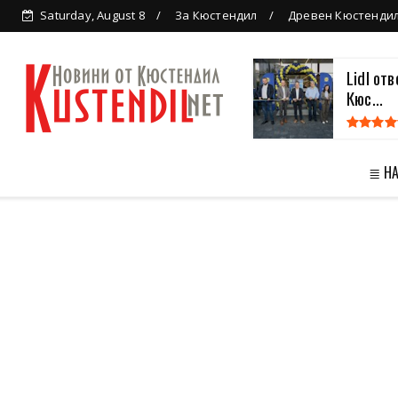
Saturday, August 8
За Кюстендил
Древен Кюстенди
Lidl от
Кюс...
≣ Н