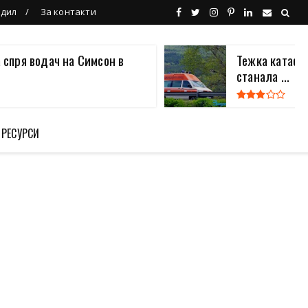
ндил
За контакти
 спря водач на Симсон в
Тежка катаст
станала ...
 РЕСУРСИ