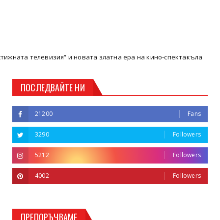
визия“ и новата златна ера на кино-спектакъла
Кюстендил
ПОСЛЕДВАЙТЕ НИ
21200
Fans
3290
Followers
5212
Followers
4002
Followers
ПРЕПОРЪЧВАМЕ