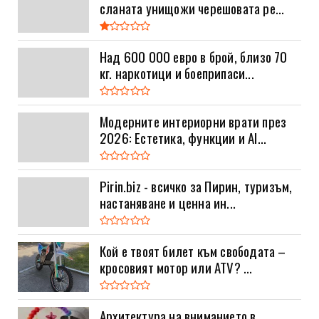
сланата унищожи черешовата ре...
Над 600 000 евро в брой, близо 70
кг. наркотици и боеприпаси...
Модерните интериорни врати през
2026: Естетика, функции и AI...
Pirin.biz - всичко за Пирин, туризъм,
настаняване и ценна ин...
Кой е твоят билет към свободата –
кросовият мотор или ATV? ...
Архитектура на вниманието в