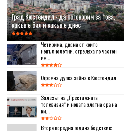
Град Кюстендил - да поговорим за това,
какъв е бил и какъв е днес
Четирима, двама от които
непълнолетни, стреляха по частен
им...
Огромна дупка зейна в Кюстендил
Залезът на „Престижната
телевизия“ и новата златна ера на
ки...
Втора поредна година бедствие: