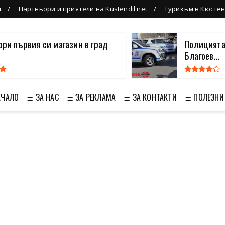
л
Партньори и приятели на Kustendil net
Туризъм в Кюсте
вори първия си магазин в град
Полицията
Благоев...
АЧАЛО
≣ ЗА НАС
≣ ЗА РЕКЛАМА
≣ ЗА КОНТАКТИ
≣ ПОЛЕЗНИ