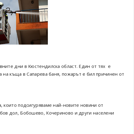
вните дни в Кюстендилска област. Един от тях е
ла на къща в Сапарева баня, пожарът е бил причинен от
а, които подсигуряваме най-новите новини от
обов дол, Бобошево, Кочериново и други населени