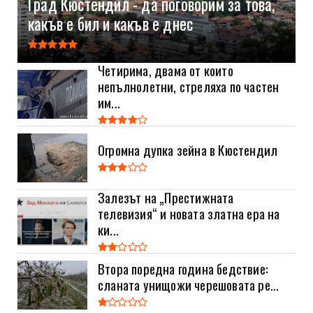
Град Кюстендил - да поговорим за това,
какъв е бил и какъв е днес
Четирима, двама от които
непълнолетни, стреляха по частен
им...
Огромна дупка зейна в Кюстендил
Залезът на „Престижната
телевизия“ и новата златна ера на
ки...
Втора поредна година бедствие:
сланата унищожи черешовата ре...