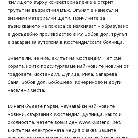
жилището върху конвекторна печка е открит
трупът на възрастния мъж. Огънят е нанесъл и
значими материални щети. Причините за
възникването на пожара се изясняват – образувано
е досъдебно производство в РУ Бобов дол, трупът
е закаран за аутопсия в Кюстендилската болница.
Знаете ли, че ние, екипът на Кюстендил Нет сме
хората, които подсигуряваме най-новите новини от
градовете Кюстендил, Дупица, Рила, Сапарева
баня, Бобов дол, Бобошево, Кочериново и други
населени места.
Винаги бъдете първи, научавайки най-новите
новини, свързани с Кюстендил, Дупница, както и
околността. Четете всеки ден
www.Kustendil.net
.
Екипът на електронната медия очаква Вашите
сигнали за нередности, случващи се събития, както