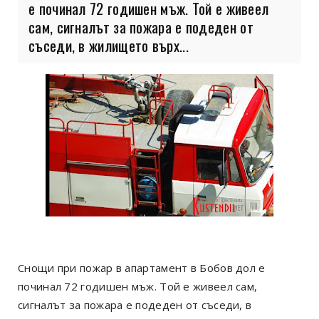
е починал 72 годишен мъж. Той е живеел
сам, сигналът за пожара е подеден от
съседи, в жилището върх...
Снощи при пожар в апартамент в Бобов дол е
починал 72 годишен мъж. Той е живеел сам,
сигналът за пожара е подеден от съседи, в