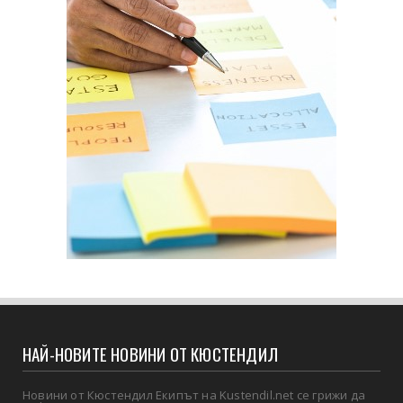
НАЙ-НОВИТЕ НОВИНИ ОТ КЮСТЕНДИЛ
Новини от Кюстендил Екипът на Kustendil.net се грижи да