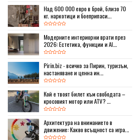
Над 600 000 евро в брой, близо 70
кг. наркотици и боеприпаси...
Модерните интериорни врати през
2026: Естетика, функции и AI...
Pirin.biz - всичко за Пирин, туризъм,
настаняване и ценна ин...
Кой е твоят билет към свободата –
кросовият мотор или ATV? ...
Архитектура на вниманието в
движение: Какво всъщност са игра...