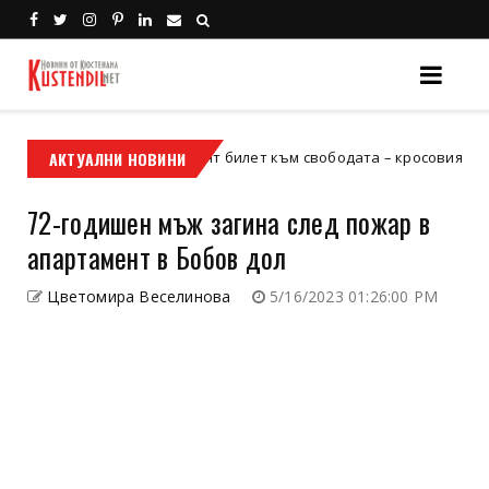
АКТУАЛНИ НОВИНИ
Кой е твоят билет към свободата – кросовият мотор или
в мотор
72-годишен мъж загина след пожар в
апартамент в Бобов дол
Цветомира Веселинова
5/16/2023 01:26:00 PM