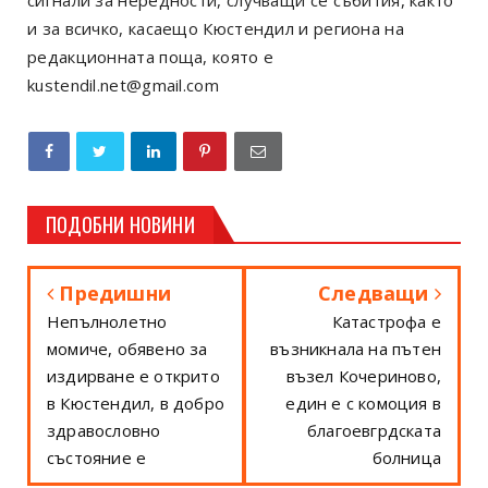
и за всичко, касаещо Кюстендил и региона на
редакционната поща, която е
kustendil.net@gmail.com
ПОДОБНИ НОВИНИ
Предишни
Следващи
Непълнолетно
Катастрофа е
момиче, обявено за
възникнала на пътен
издирване е открито
възел Кочериново,
в Кюстендил, в добро
един е с комоция в
здравословно
благоевгрдската
състояние е
болница