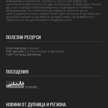
информира коректно, лоялно и точно жителите на
населените места Кюстендил, Бобошево, Бобов дол, Рила и
др., като предоставя проверена, надеждна и полезна
информация. Ако обичате да пишете, можете да се
присъедините към нашият екип! Достатъчно е да обичате
град Кюстендил и да имате средно ниво на грамотност.
Пишете ни, за да получите подробности!
ПОЛЕЗНИ РЕСУРСИ
Благоевград
новини
Уеб дизайн
за Кюстендил и Дупница
Сайт за град Дупница
ПОСЕЩЕНИЯ
2
1
9
2
7
0
2
НОВИНИ ОТ ДУПНИЦА И РЕГИОНА