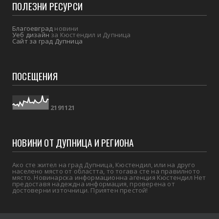
ПОЛЕЗНИ РЕСУРСИ
Благоевград
новини
Уеб дизайн
за Кюстендил и Дупница
Сайт за град Дупница
ПОСЕЩЕНИЯ
2
1
9
1
1
2
1
НОВИНИ ОТ ДУПНИЦА И РЕГИОНА
Ако сте жител на град Дупница, Кюстендил, или на друго
населено място от областта, то тогава сте на правилното
място. Новинарска информационна агенция Кюстендил Нет
предоставя надеждна информация, проверена от
достоверни източници. Приятен престой!