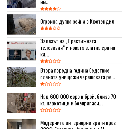
им...
Огромна дупка зейна в Кюстендил
Залезът на „Престижната
телевизия“ и новата златна ера на
ки...
Втора поредна година бедствие:
сланата унищожи черешовата ре...
Над 600 000 евро в брой, близо 70
кг. наркотици и боеприпаси...
Модерните интериорни врати през