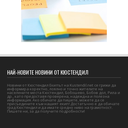
НАЙ-НОВИТЕ НОВИНИ ОТ КЮСТЕНДИЛ
Новини от Кюстендил Екипът на Kustendil.net се грижи да
информира коректно, лоялно и точно жителите на
населените места Кюстендил, Бобошево, Бобов дол, Рила и
др., като предоставя проверена, надеждна и полезна
информация. Ако обичате да пишете, можете да се
присъедините към нашият екип! Достатъчно е да обичате
град Кюстендил и да имате средно ниво на грамотност.
Пишете ни, за да получите подробности!