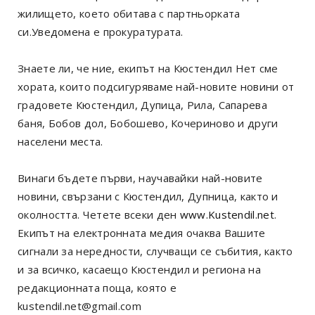
жилището, което обитава с партньорката
си.Уведомена е прокуратурата.
Знаете ли, че ние, екипът на Кюстендил Нет сме
хората, които подсигуряваме най-новите новини от
градовете Кюстендил, Дупица, Рила, Сапарева
баня, Бобов дол, Бобошево, Кочериново и други
населени места.
Винаги бъдете първи, научавайки най-новите
новини, свързани с Кюстендил, Дупница, както и
околността. Четете всеки ден
www.Kustendil.net
.
Екипът на електронната медия очаква Вашите
сигнали за нередности, случващи се събития, както
и за всичко, касаещо Кюстендил и региона на
редакционната поща, която е
kustendil.net@gmail.com