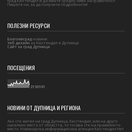
град Кюстендил и да имате средно ниво на грамотност.
Пишете ни, за да получите подробности!
ПОЛЕЗНИ РЕСУРСИ
Благоевград
новини
Уеб дизайн
за Кюстендил и Дупница
Сайт за град Дупница
ПОСЕЩЕНИЯ
2
1
9
2
1
0
1
НОВИНИ ОТ ДУПНИЦА И РЕГИОНА
Ако сте жител на град Дупница, Кюстендил, или на друго
населено място от областта, то тогава сте на правилното
място. Новинарска информационна агенция Кюстендил Нет