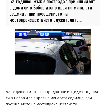
52-годишен мъж е пострадал при инцидент
в дома си в Бобов дол в края на миналата
седмица, при посещението на
местопроизшествието служителите...
52-годишен мъж е пострадал при инцидент в дома
си в Бобов дол в края на миналата седмица, при
посещението на местопроизшествието