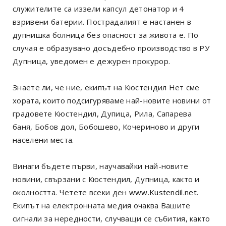
служителите са иззели капсул детонатор и 4
взривени батерии. Пострадалият е настанен в
дупнишка болница без опасност за живота е. По
случая е образувано досъдебно производство в РУ
Дупница, уведомен е дежурен прокурор.
Знаете ли, че ние, екипът на Кюстендил Нет сме
хората, които подсигуряваме най-новите новини от
градовете Кюстендил, Дупица, Рила, Сапарева
баня, Бобов дол, Бобошево, Кочериново и други
населени места.
Винаги бъдете първи, научавайки най-новите
новини, свързани с Кюстендил, Дупница, както и
околността. Четете всеки ден
www.Kustendil.net
.
Екипът на електронната медия очаква Вашите
сигнали за нередности, случващи се събития, както