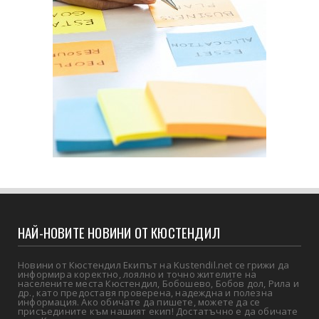
НАЙ-НОВИТЕ НОВИНИ ОТ КЮСТЕНДИЛ
Новини от Кюстендил Екипът на Kustendil.net се грижи да
информира коректно, лоялно и точно жителите на
населените места Кюстендил, Бобошево, Бобов дол, Рила и
др., като предоставя проверена, надеждна и полезна
информация. Ако обичате да пишете, можете да се
присъедините към нашият екип! Достатъчно е да обичате