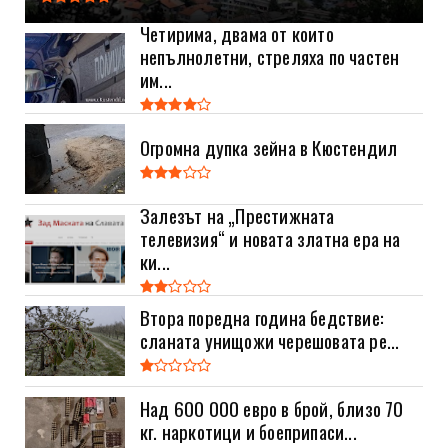
Четирима, двама от които
непълнолетни, стреляха по частен
им...
Огромна дупка зейна в Кюстендил
Залезът на „Престижната
телевизия“ и новата златна ера на
ки...
Втора поредна година бедствие:
сланата унищожи черешовата ре...
Над 600 000 евро в брой, близо 70
кг. наркотици и боеприпаси...