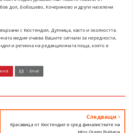
обов дол, Бобошево, Кочериново и други населени
вързани с Кюстендил, Дупница, както и околността.
онната медия очаква Вашите сигнали за нередности,
ендил и региона на редакционната поща, която е
erest
Email
Следващи
Красавица от Кюстендил е сред финалистките на
Miss Green Bulgaria