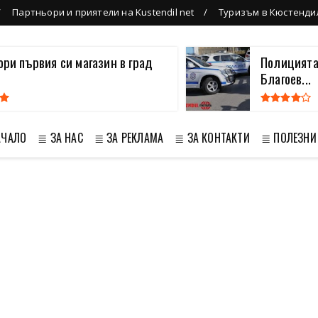
Партньори и приятели на Kustendil net
Туризъм в Кюстенди
вори първия си магазин в град
Полицията
Благоев...
АЧАЛО
≣ ЗА НАС
≣ ЗА РЕКЛАМА
≣ ЗА КОНТАКТИ
≣ ПОЛЕЗНИ