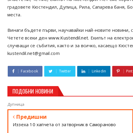
градовете Кюстендил, Дупица, Рила, Сапарева баня, Б
места.
Винаги бъдете първи, научавайки най-новите новини, с
Четете всеки ден
www.Kustendil.net
. Екипът на електр
случващи се събития, както и за всичко, касаещо Кюст
kustendil.net@gmail.com
Facebook
Twitter
Linkedin
Pint
ПОДОБНИ НОВИНИ
Дупница
Предишни
Иззеха 10 хапчета от затворник в Самораново