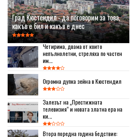
Град Кюстендил - да поговорим за това,
какъв е бил и какъв е днес
Четирима, двама от които
непълнолетни, стреляха по частен
им...
Огромна дупка зейна в Кюстендил
Залезът на „Престижната
телевизия“ и новата златна ера на
ки...
Втора поредна година бедствие: