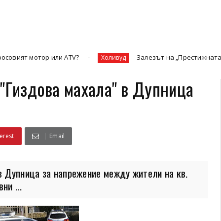
ор или ATV?
Залезът на „Престижната телевизия“ 
Холивуд
"Гиздова махала" в Дупница
erest
Email
в Дупница за напрежение между жители на кв.
ни ...