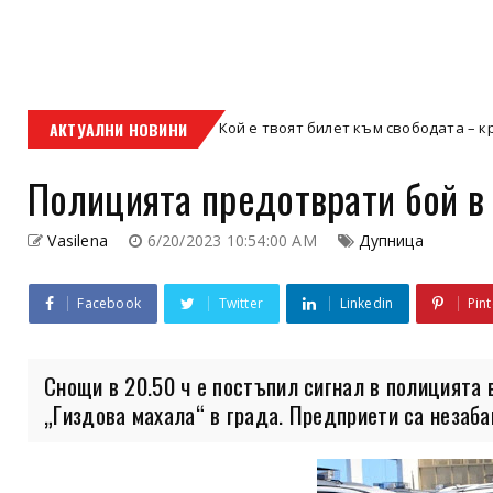
АКТУАЛНИ НОВИНИ
Кой е твоят билет към свободата – кросовият мот
кросов мотор
Полицията предотврати бой в 
Vasilena
6/20/2023 10:54:00 AM
Дупница
Facebook
Twitter
Linkedin
Pint
Снощи в 20.50 ч е постъпил сигнал в полицията 
„Гиздова махала“ в града. Предприети са незабав