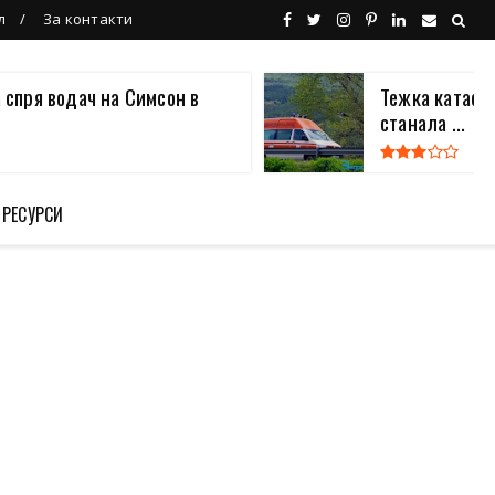
л
За контакти
 спря водач на Симсон в
Тежка катаст
станала ...
 РЕСУРСИ