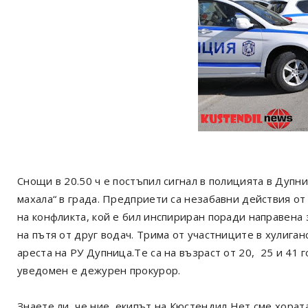
Снощи в 20.50 ч е постъпил сигнал в полицията в Дупн
махала“ в града. Предприети са незабавни действия о
на конфликта, кой е бил инспириран поради направена
на пътя от друг водач. Трима от участниците в хулиган
ареста на РУ Дупница.Те са на възраст от 20, 25 и 41 
уведомен е дежурен прокурор.
Знаете ли, че ние, екипът на Кюстендил Нет сме хорат