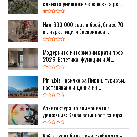
сланата унищожи черешовата ре...
Над 600 000 евро в брой, близо 70
кг. наркотици и боеприпаси...
Модерните интериорни врати през
2026: Естетика, функции и AI...
Pirin.biz - всичко за Пирин, туризъм,
настаняване и ценна ин...
Архитектура на вниманието в
движение: Какво всъщност са игра...
Кой е твоят билет към свободата –