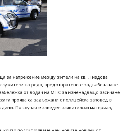
ица за напрежение между жители на кв. „Гиздова
т служители на реда, предотвратено е задълбочаване
 забележка от водач на МПС за изненадващо засичане
ската проява са задържани с полицейска заповед в
години. По случая е заведен заявителски материал,
а, които подсигуряваме най-новите новини от