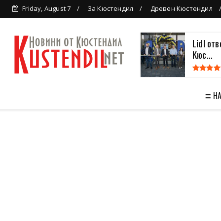
Friday, August 7
За Кюстендил
Древен Кюстендил
Lidl от
Кюс...
≣ Н