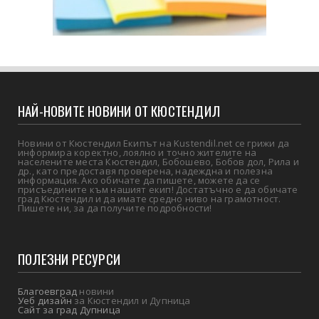
НАЙ-НОВИТЕ НОВИНИ ОТ КЮСТЕНДИЛ
Новини от Кюстендил Екипът на Kustendil.net се грижи да
информира коректно, лоялно и точно жителите на
населените места Кюстендил, Бобошево, Бобов дол, Рила и
др., като предоставя проверена, надеждна и полезна
информация. Ако обичате да пишете, можете да се
присъедините към нашият екип! Достатъчно е да обичате
град Кюстендил и да имате средно ниво на грамотност.
Пишете ни, за да получите подробности!
ПОЛЕЗНИ РЕСУРСИ
Благоевград
новини
Уеб дизайн
за Кюстендил и Дупница
Сайт за град Дупница