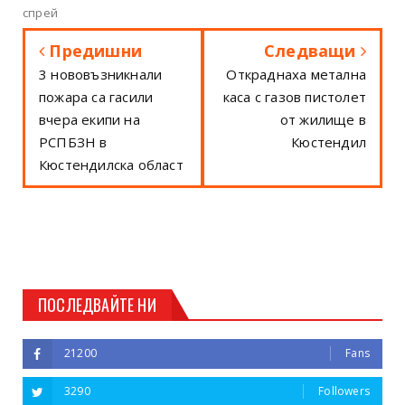
спрей
Предишни
Следващи
3 нововъзникнали
Откраднаха метална
пожара са гасили
каса с газов пистолет
вчера екипи на
от жилище в
РСПБЗН в
Кюстендил
Кюстендилска област
ПОСЛЕДВАЙТЕ НИ
21200
Fans
3290
Followers