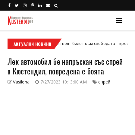
АКТУАЛНИ НОВИНИ
Кой е твоят билет към свободата – кросовият мотор
росов мотор
Лек автомобил бе напръскан със спрей
в Кюстендил, повредена е боята
Vasilena
7/27/2023 10:13:00 AM
спрей