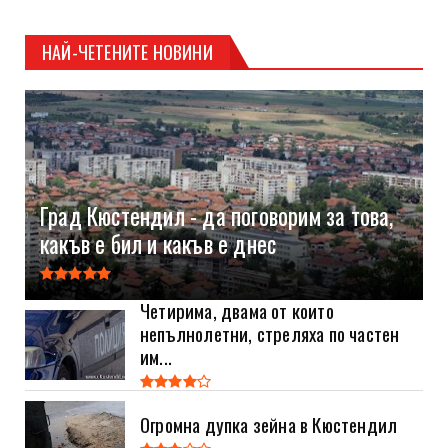
НАЙ-ЧЕТЕНИТЕ НОВИНИ
Град Кюстендил - да поговорим за това,
какъв е бил и какъв е днес
Четирима, двама от които
непълнолетни, стреляха по частен
им...
Огромна дупка зейна в Кюстендил