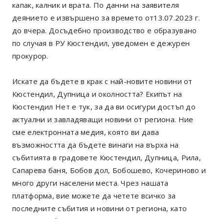
капак, калник и врата. По данни на заявителя
деянието е извършено за времето от13.07.2023 г.
до вчера. Досъдебно производство е образувано
по случая в РУ Кюстендил, уведомен е дежурен
прокурор.
Искате да бъдете в крак с най-новите новини от
Кюстендил, Дупница и околността? Екипът на
Кюстендил Нет е тук, за да ви осигури достъп до
актуални и завладяващи новини от региона. Ние
сме електронната медия, която ви дава
възможността да бъдете винаги на върха на
събитията в градовете Кюстендил, Дупница, Рила,
Сапарева баня, Бобов дол, Бобошево, Кочериново и
много други населени места. Чрез нашата
платформа, вие можете да четете всичко за
последните събития и новини от региона, като