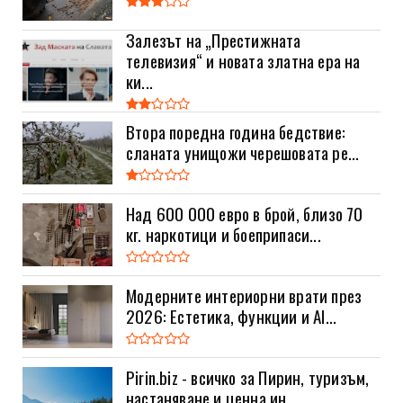
Залезът на „Престижната
телевизия“ и новата златна ера на
ки...
Втора поредна година бедствие:
сланата унищожи черешовата ре...
Над 600 000 евро в брой, близо 70
кг. наркотици и боеприпаси...
Модерните интериорни врати през
2026: Естетика, функции и AI...
Pirin.biz - всичко за Пирин, туризъм,
настаняване и ценна ин...