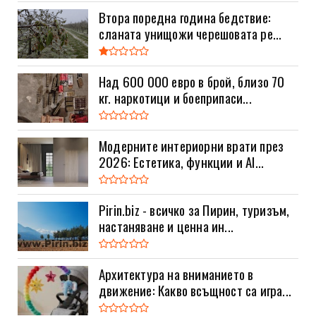
Втора поредна година бедствие:
сланата унищожи черешовата ре...
Над 600 000 евро в брой, близо 70
кг. наркотици и боеприпаси...
Модерните интериорни врати през
2026: Естетика, функции и AI...
Pirin.biz - всичко за Пирин, туризъм,
настаняване и ценна ин...
Архитектура на вниманието в
движение: Какво всъщност са игра...