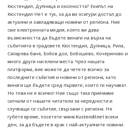
Кюстендил, Дупница и околността? Екипът на
Кюстендил Нет е тук, за да ви осигури достъп до
актуални и завладяващи новини от региона. Ние
сме електронната медия, която ви дава
възможността да бъдете винаги на върха на
събитията в градовете Кюстендил, Дупница, Рила,
Сапарева баня, Бобов дол, Бобошево, Кочериново и
много други населени места. Чрез нашата
платформа, вие можете да четете всичко за
последните събития и новини от региона, като
винаги ще бъдете сред първите, които ги научават.
Но това не е всичко! Ние също така приемаме
сигнали от нашите читатели за нередности и
случващи се събития, свързани с региона. Не
губете време, посетете
www.Kustendil.net
всеки
ден, за да бъдете в крак с най-актуалните новини.