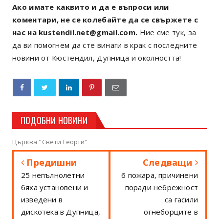
Ако имате каквито и да е въпроси или
коментари, не се колебайте да се свържете с
нас на kustendil.net@gmail.com.
Ние сме тук, за
да ви помогнем да сте винаги в крак с последните
новини от Кюстендил, Дупница и околността!
ПОДОБНИ НОВИНИ
Църква "Свети Георги"
Предишни
Следващи
25 непълнолетни
6 пожара, причинени
бяха установени и
поради небрежност
изведени в
са гасили
дискотека в Дупница,
огнеборците в