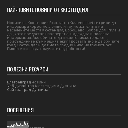
НАЙ-НОВИТЕ НОВИНИ ОТ КЮСТЕНДИЛ
Новини от Кюстендил Екипът на Kustendil.net се грижи да
информира коректно, лоялно и точно жителите на
населените места Кюстендил, Бобошево, Бобов дол, Рила и
др., като предоставя проверена, надеждна и полезна
информация. Ако обичате да пишете, можете да се
присъедините към нашият екип! Достатъчно е да обичате
град Кюстендил и да имате средно ниво на грамотност.
Пишете ни, за да получите подробности!
ПОЛЕЗНИ РЕСУРСИ
Благоевград
новини
Уеб дизайн
за Кюстендил и Дупница
Сайт за град Дупница
ПОСЕЩЕНИЯ