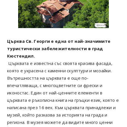
Църква Св. Георги е една от най-значимите
туристически забележителности в град
Кюстендил.
Църквата е известна със своята красива фасада,
която е украсена с каменни скулптури и мозайки.
Вътрешността на църквата е още по-
впечатляваща, с многоцветните си фрески и
иконостас. Един от най-ценните елементи в
църквата е ръкописна книга на гръцки език, която е
написана през 16 век. Към църквата принадлежи и
музей, който разказва за историята на града и
региона. В музея можете да видите много ценни