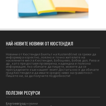
НАЙ-НОВИТЕ НОВИНИ ОТ КЮСТЕНДИЛ
Новини от Кюстендил Екипът на Kustendil.net се грижи да
информира коректно, лоялно и точно жителите на
населените места Кюстендил, Бобошево, Бобов дол, Рила и
др., като предоставя проверена, надеждна и полезна
информация. Ако обичате да пишете, можете да се
присъедините към нашият екип! Достатъчно е да обичате
град Кюстендил и да имате средно ниво на грамотност.
Пишете ни, за да получите подробности!
ПОЛЕЗНИ РЕСУРСИ
Благоевград
новини