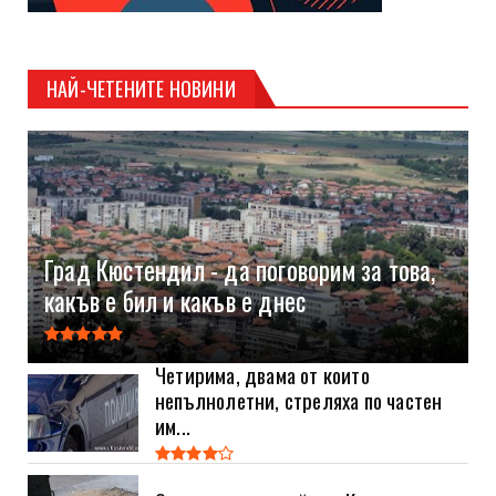
НАЙ-ЧЕТЕНИТЕ НОВИНИ
Град Кюстендил - да поговорим за това,
какъв е бил и какъв е днес
Четирима, двама от които
непълнолетни, стреляха по частен
им...