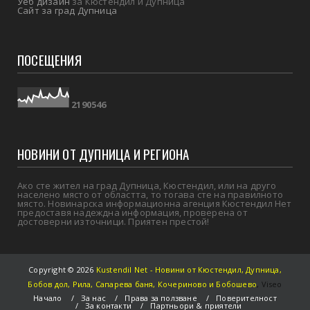
Уеб дизайн
за Кюстендил и Дупница
Сайт за град Дупница
ПОСЕЩЕНИЯ
2
1
9
0
5
4
6
НОВИНИ ОТ ДУПНИЦА И РЕГИОНА
Ако сте жител на град Дупница, Кюстендил, или на друго
населено място от областта, то тогава сте на правилното
място. Новинарска информационна агенция Кюстендил Нет
предоставя надеждна информация, проверена от
достоверни източници. Приятен престой!
Copyright ©
2026
Kustendil Net - Новини от Кюстендил, Дупница,
Бобов дол, Рила, Сапарева баня, Кочериново и Бобошево
,
Viseo
Начало
За нас
Права за ползване
Поверителност
За контакти
Партньори & приятели