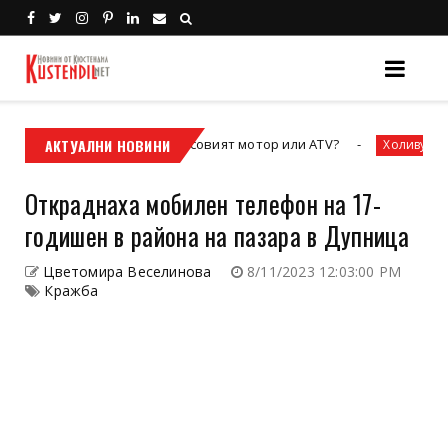
към свободата – кросовият мотор или ATV?
АКТУАЛНИ НОВИНИ
Залезът
Холивуд
Откраднаха мобилен телефон на 17-
годишен в района на пазара в Дупница
Цветомира Веселинова
8/11/2023 12:03:00 PM
Кражба