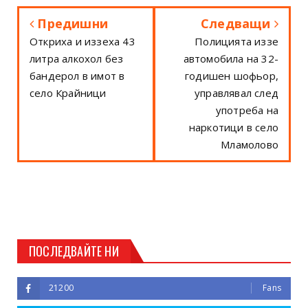
Предишни
Следващи
Откриха и иззеха 43
Полицията иззе
литра алкохол без
автомобила на 32-
бандерол в имот в
годишен шофьор,
село Крайници
управлявал след
употреба на
наркотици в село
Мламолово
ПОСЛЕДВАЙТЕ НИ
21200
Fans