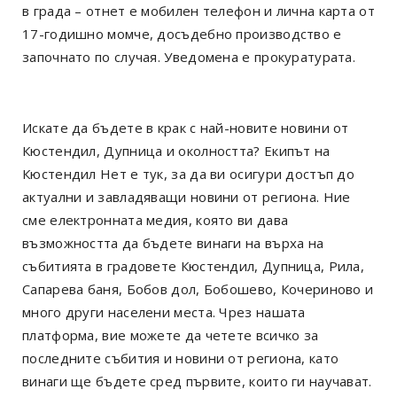
в града – отнет е мобилен телефон и лична карта от
17-годишно момче, досъдебно производство е
започнато по случая. Уведомена е прокуратурата.
Искате да бъдете в крак с най-новите новини от
Кюстендил, Дупница и околността? Екипът на
Кюстендил Нет е тук, за да ви осигури достъп до
актуални и завладяващи новини от региона. Ние
сме електронната медия, която ви дава
възможността да бъдете винаги на върха на
събитията в градовете Кюстендил, Дупница, Рила,
Сапарева баня, Бобов дол, Бобошево, Кочериново и
много други населени места. Чрез нашата
платформа, вие можете да четете всичко за
последните събития и новини от региона, като
винаги ще бъдете сред първите, които ги научават.