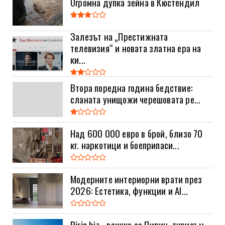
Огромна дупка зейна в Кюстендил
Залезът на „Престижната
телевизия“ и новата златна ера на
ки...
Втора поредна година бедствие:
сланата унищожи черешовата ре...
Над 600 000 евро в брой, близо 70
кг. наркотици и боеприпаси...
Модерните интериорни врати през
2026: Естетика, функции и AI...
Pirin.biz - всичко за Пирин, туризъм,