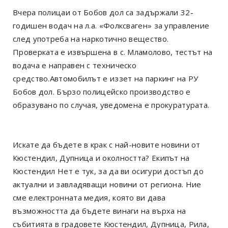
Вчера полицаи от Бобов дол са задържали 32-
годишен водач на л.а. «Фолксваген» за управление
след употреба на наркотично вещество.
Проверката е извършена в с. Мламолово, тестът на
водача е направен с техническо
средство.Автомобилът е иззет на паркинг на РУ
Бобов дол. Бързо полицейско производство е
образувано по случая, уведомена е прокуратурата.
Искате да бъдете в крак с най-новите новини от
Кюстендил, Дупница и околността? Екипът на
Кюстендил Нет е тук, за да ви осигури достъп до
актуални и завладяващи новини от региона. Ние
сме електронната медия, която ви дава
възможността да бъдете винаги на върха на
събитията в градовете Кюстендил, Дупница, Рила,