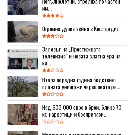
непълнолетни, стреляха по частен
им...
Огромна дупка зейна в Кюстендил
Залезът на „Престижната
телевизия“ и новата златна ера на
ки...
Втора поредна година бедствие:
сланата унищожи черешовата ре...
Над 600 000 евро в брой, близо 70
кг. наркотици и боеприпаси...
Модерните интериорни врати през