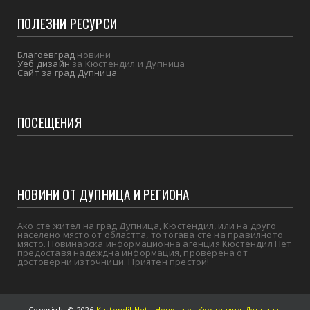
ПОЛЕЗНИ РЕСУРСИ
Благоевград
новини
Уеб дизайн
за Кюстендил и Дупница
Сайт за град Дупница
ПОСЕЩЕНИЯ
НОВИНИ ОТ ДУПНИЦА И РЕГИОНА
Ако сте жител на град Дупница, Кюстендил, или на друго
населено място от областта, то тогава сте на правилното
място. Новинарска информационна агенция Кюстендил Нет
предоставя надеждна информация, проверена от
достоверни източници. Приятен престой!
Copyright ©
2026
Kustendil Net - Новини от Кюстендил, Дупница,