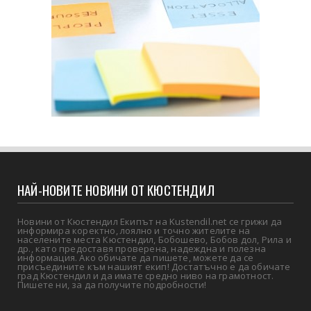
НАЙ-НОВИТЕ НОВИНИ ОТ КЮСТЕНДИЛ
Новини от Кюстендил Екипът на Kustendil.net се грижи да
информира коректно, лоялно и точно жителите на
населените места Кюстендил, Бобошево, Бобов дол, Рила и
др., като предоставя проверена, надеждна и полезна
информация. Ако обичате да пишете, можете да се
присъедините към нашият екип! Достатъчно е да обичате
град Кюстендил и да имате средно ниво на грамотност.
Пишете ни, за да получите подробности!