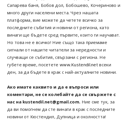
Сапарева баня, Бобов дол, Бобошево, Кочериново и
много други населени места. Чрез нашата
платформа, вие можете да четете всичко за
последните събития и новини от региона, като
винаги ще бъдете сред първите, които ги научават.
Но това не е всичко! Ние също така приемаме
сигнали от нашите читатели за нередности и
случващи се събития, свързани с региона. Не
губете време, посетете
www.Kustendil.net
всеки
ден, за да бъдете в крак с най-актуалните новини.
Ако имате каквито и да е въпроси или
коментари, не се колебайте да се свържете с
нас на kustendil.net@gmail.com.
Ние сме тук, за
да ви помогнем да сте винаги в крак с последните
новини от Кюстендил, Дупница и околността!