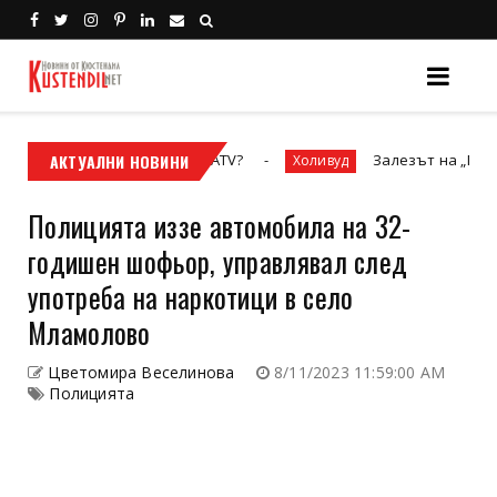
росовият мотор или ATV?
АКТУАЛНИ НОВИНИ
Залезът на „Престижната 
Холивуд
Полицията иззе автомобила на 32-
годишен шофьор, управлявал след
употреба на наркотици в село
Мламолово
Цветомира Веселинова
8/11/2023 11:59:00 AM
Полицията