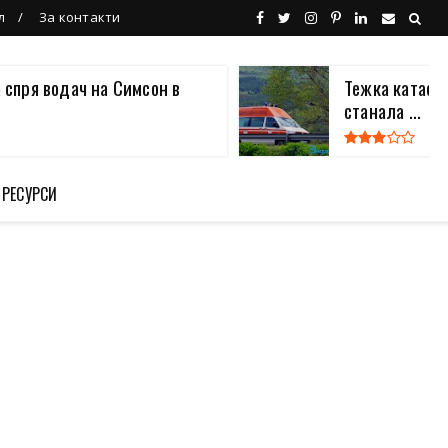
л
За контакти
 спря водач на Симсон в
Тежка катаст
станала ...
 РЕСУРСИ