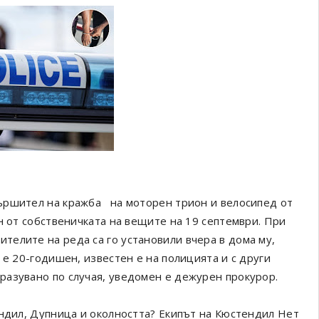
ършител на кражба на моторен трион и велосипед от
н от собственичката на вещите на 19 септември. При
елите на реда са го установили вчера в дома му,
е 20-годишен, известен е на полицията и с други
разувано по случая, уведомен е дежурен прокурор.
ендил, Дупница и околността? Екипът на Кюстендил Нет