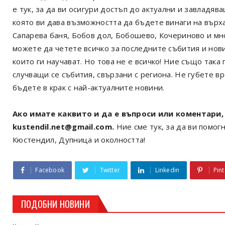
е тук, за да ви осигури достъп до актуални и завладя
която ви дава възможността да бъдете винаги на върх
Сапарева баня, Бобов дол, Бобошево, Кочериново и мн
можете да четете всичко за последните събития и нов
които ги научават. Но това не е всичко! Ние също так
случващи се събития, свързани с региона. Не губете в
бъдете в крак с най-актуалните новини.
Ако имате каквито и да е въпроси или коментари, 
kustendil.net@gmail.com.
Ние сме тук, за да ви помогн
Кюстендил, Дупница и околността!
Facebook
Twitter
Linkedin
Pint
ПОДОБНИ НОВИНИ