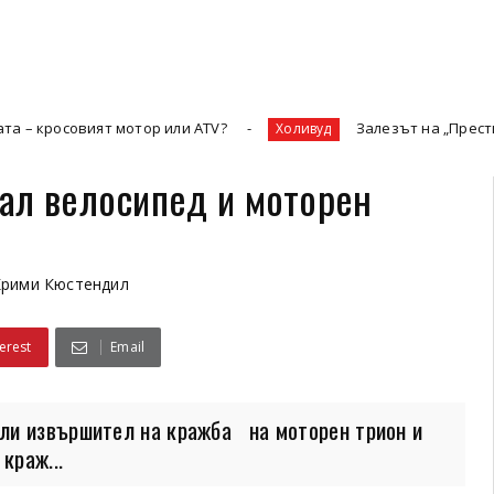
ият мотор или ATV?
Залезът на „Престижната телев
Холивуд
ал велосипед и моторен
Крими Кюстендил
erest
Email
ли извършител на кражба на моторен трион и
краж...