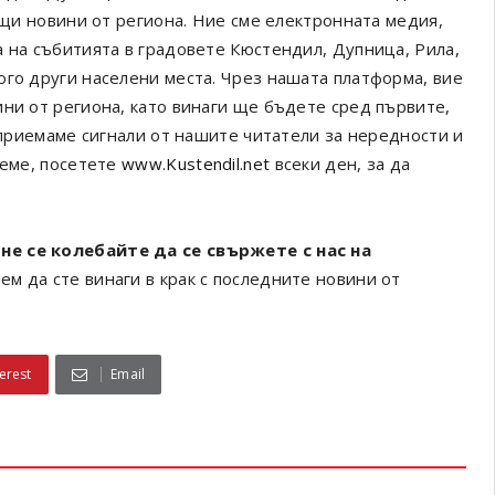
ващи новини от региона. Ние сме електронната медия,
а на събитията в градовете Кюстендил, Дупница, Рила,
ого други населени места. Чрез нашата платформа, вие
ини от региона, като винаги ще бъдете сред първите,
а приемаме сигнали от нашите читатели за нередности и
реме, посетете
www.Kustendil.net
всеки ден, за да
не се колебайте да се свържете с нас на
ем да сте винаги в крак с последните новини от
erest
Email