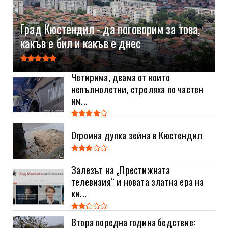
Град Кюстендил - да поговорим за това,
какъв е бил и какъв е днес
Четирима, двама от които
непълнолетни, стреляха по частен
им...
Огромна дупка зейна в Кюстендил
Залезът на „Престижната
телевизия“ и новата златна ера на
ки...
Втора поредна година бедствие: