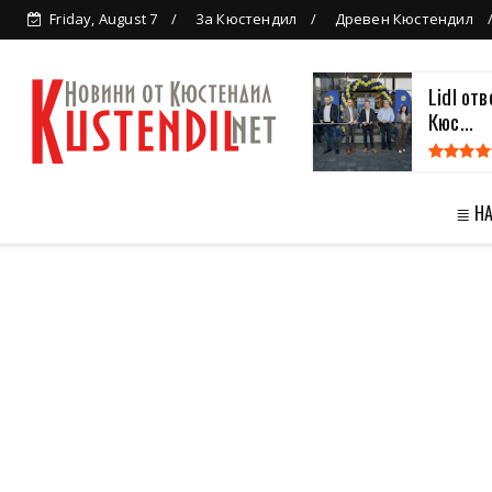
Friday, August 7
За Кюстендил
Древен Кюстендил
Lidl от
Кюс...
≣ Н