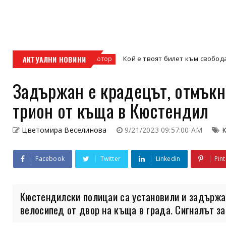
ис
АКТУАЛНИ НОВИНИ
Кой е твоят билет към свободата – кросов
кросов мотор
Задържан е крадецът, отмъкн
трион от къща в Кюстендил
Цветомира Веселинова
9/21/2023 09:57:00 AM
Facebook
Twitter
Linkedin
Pint
Кюстендилски полицаи са установили и задържа
велосипед от двор на къща в града. Сигналът за 