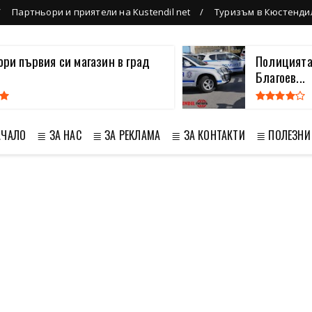
Партньори и приятели на Kustendil net
Туризъм в Кюстенди
вори първия си магазин в град
Полицията
Благоев...
АЧАЛО
≣ ЗА НАС
≣ ЗА РЕКЛАМА
≣ ЗА КОНТАКТИ
≣ ПОЛЕЗНИ