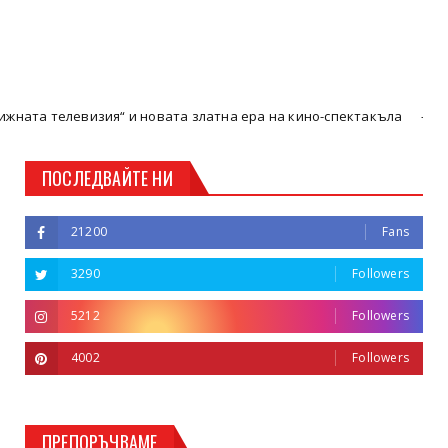
изия“ и новата златна ера на кино-спектакъла
Кюстендил
ПОСЛЕДВАЙТЕ НИ
21200
Fans
3290
Followers
5212
Followers
4002
Followers
ПРЕПОРЪЧВАМЕ