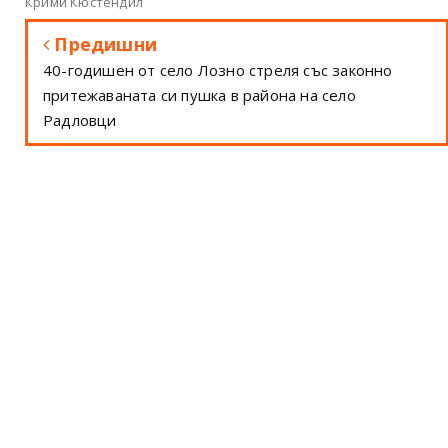
Крими Кюстендил
Предишни
40-годишен от село Лозно стреля със законно
притежаваната си пушка в района на село
Радловци