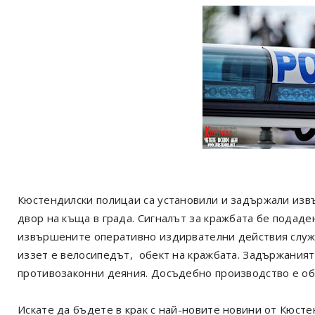
Кюстендилски полицаи са установили и задържали изв
двор на къща в града. Сигналът за кражбата бе подаде
извършените оперативно издирвателни действия служит
иззет е велосипедът, обект на кражбата. Задържаният 
противозаконни деяния. Досъдебно производство е об
Искате да бъдете в крак с най-новите новини от Кюст