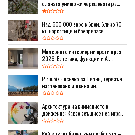
сланата унищожи черешовата ре...
Над 600 000 евро в брой, близо 70
кг. наркотици и боеприпаси...
Модерните интериорни врати през
2026: Естетика, функции и AI...
Pirin.biz - всичко за Пирин, туризъм,
настаняване и ценна ин...
Архитектура на вниманието в
движение: Какво всъщност са игра...
Кой е твоят билет към свободата –