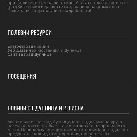
присъедините към нашият екип! Достатъчно е да обичате
град Кюстендил и да имате средно ниво на грамотност.
Пишете ни, за да получите подробности!
ПОЛЕЗНИ РЕСУРСИ
Благоевград
новини
Уеб дизайн
за Кюстендил и Дупница
Сайт за град Дупница
ПОСЕЩЕНИЯ
НОВИНИ ОТ ДУПНИЦА И РЕГИОНА
Ако сте жител на град Дупница, Кюстендил, или на друго
населено място от областта, то тогава сте на правилното
място. Новинарска информационна агенция Кюстендил Нет
предоставя надеждна информация, проверена от