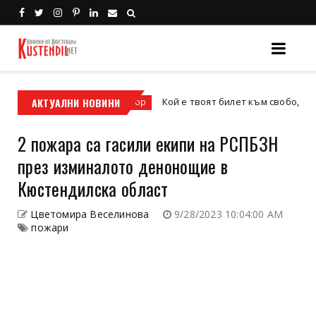
фис
АКТУАЛНИ НОВИНИ
Кой е твоят билет към свободата – кросо
кросов мотор
2 пожара са гасили екипи на РСПБЗН
през изминалото денонощие в
Кюстендилска област
Цветомира Веселинова
9/28/2023 10:04:00 AM
пожари