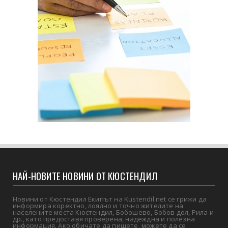
НАЙ-НОВИТЕ НОВИНИ ОТ КЮСТЕНДИЛ
Новини от Кюстендил Екипът на Kustendil.net се грижи да
информира коректно, лоялно и точно жителите на
населените места Кюстендил, Бобошево, Бобов дол, Рила и
др., като предоставя проверена, надеждна и полезна
информация. Ако обичате да пишете, можете да се