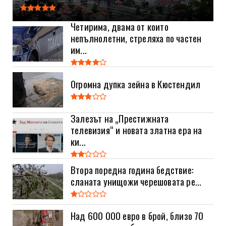
Четирима, двама от които
непълнолетни, стреляха по частен
им...
Огромна дупка зейна в Кюстендил
Залезът на „Престижната
телевизия“ и новата златна ера на
ки...
Втора поредна година бедствие:
сланата унищожи черешовата ре...
Над 600 000 евро в брой, близо 70