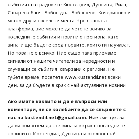
събитията в градовете Кюстендил, Дупница, Рила,
Сапарева баня, Бобов дол, Бобошево, Кочериново и
много други населени места. Чрез нашата
платформа, вие можете да четете всичко за
последните събития и новини от региона, като
винаги ще бъдете сред първите, които ги научават.
Но това не е всичко! Ние също така приемаме
сигнали от нашите читатели за нередности и
случващи се събития, свързани с региона. Не
губете време, посетете
www.Kustendil.net
всеки
ден, за да бъдете в крак с най-актуалните новини.
Ако имате каквито и да е въпроси или
коментари, не се колебайте да се свържете с
нас на kustendil.net@gmail.com.
Ние сме тук, за
да ви помогнем да сте винаги в крак с последните
новини от Кюстендил, Дупница и околността!