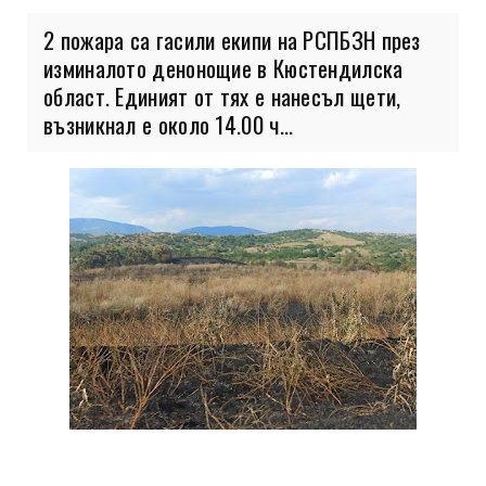
2 пожара са гасили екипи на РСПБЗН през
изминалото денонощие в Кюстендилска
област. Единият от тях е нанесъл щети,
възникнал е около 14.00 ч...