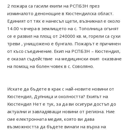
2 пожара са гасили екипи на РСПБЗН през
изминалото денонощие в Кюстендилска област.
Единият от тях е нанесъл щети, възникнал е около
14.00 ч вчера в землището на с. Тополница огънят
се е развил на площ от 240000 кв. м, горели са сухи
треви , унищожено е бунгало. Пожарът е причинен
от късо съединение. Екип на РСПБЗН – Кюстендил,
е оказал съдействие на медицински екип оказване
на помощ на болен човек в с. Соволяно.
Искате да бъдете в крак с най-новите новини от
Кюстендил, Дупница и околността? Екипът на
Кюстендил Нет е тук, за да ви осигури достъп до
актуални и завладяващи новини от региона. Ние
сме електронната медия, която ви дава
възможността да бъдете винаги на върха на