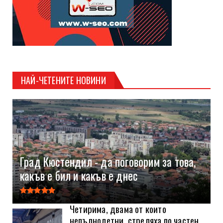
НАЙ-ЧЕТЕНИТЕ НОВИНИ
Град Кюстендил - да поговорим за това,
какъв е бил и какъв е днес
Четирима, двама от които
непълнолетни, стреляха по частен