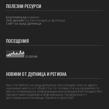
ПОЛЕЗНИ РЕСУРСИ
Благоевград
новини
Уеб дизайн
за Кюстендил и Дупница
Сайт за град Дупница
ПОСЕЩЕНИЯ
2
1
9
2
5
4
6
НОВИНИ ОТ ДУПНИЦА И РЕГИОНА
Ако сте жител на град Дупница, Кюстендил, или на друго
населено място от областта, то тогава сте на правилното
място. Новинарска информационна агенция Кюстендил Нет
предоставя надеждна информация, проверена от
достоверни източници. Приятен престой!