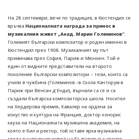
На 28 септември, вече по традиция, в Кюстендил се
връчва
Националната награда за принос в
музикалния живот „Акад. Марин Големинов“
.
Големият български композитор е роден именно в
Кюстендил през 1908. Музикалният му път
преминава през София, Париж и Мюнхен. Той е
един от видните представители на второто
поколение български композитори – тези, които са
учили в чужбина (Големинов –в Скола Канторум в
Париж при Венсан д‘Енди), върнали са се и са
създали българска композиторска школа. Носител
на Хердерова премия, Кавалер на ордена за
изкуство и култура на Франция, доктор хонорис
кауза на Националната музикална академия, на
която е бил и ректор, той оставя ярка музикална
следа в културния живот на България със своите