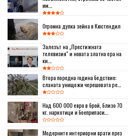
им...
Огромна дупка зейна в Кюстендил
Залезът на „Престижната
телевизия“ и новата златна ера на
ки...
Втора поредна година бедствие:
сланата унищожи черешовата ре...
Над 600 000 евро в брой, близо 70
кг. наркотици и боеприпаси...
Модерните интериорни врати през