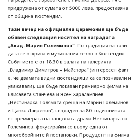
придружена от сумата от 5000 лева, предоставяна
от община Кюстендил.
Тази вечер на официална церемония ще бъде
обявен следващия носител на наградата
„Акад. Марин Големинов“
. По традиция на тази
дата се открива и музикалния сезон в Кюстендил.
Събитието е от 18.30 в залата на галерията
„Владимир Димитров – Майстора“ (интересен факт
е, че двамата видни кюстендилци са се познавали и
уважавали). Ще бъде показан премиерно филма на
Елисавета Станчева и Ясен Харалампиев
„Нестинарка. Голямата среща на Марин Големинов
и Цанко Лавренов“, създаден за 80-годишнината
от премиерата на танцовата драма Нестинарка на
Големинов, фокусирайки се върху една от
многобройните й постановки. Продуцент на филма