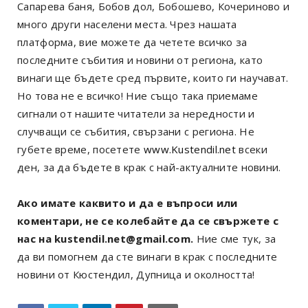
Сапарева баня, Бобов дол, Бобошево, Кочериново и
много други населени места. Чрез нашата
платформа, вие можете да четете всичко за
последните събития и новини от региона, като
винаги ще бъдете сред първите, които ги научават.
Но това не е всичко! Ние също така приемаме
сигнали от нашите читатели за нередности и
случващи се събития, свързани с региона. Не
губете време, посетете
www.Kustendil.net
всеки
ден, за да бъдете в крак с най-актуалните новини.
Ако имате каквито и да е въпроси или
коментари, не се колебайте да се свържете с
нас на kustendil.net@gmail.com.
Ние сме тук, за
да ви помогнем да сте винаги в крак с последните
новини от Кюстендил, Дупница и околността!