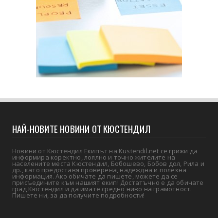
НАЙ-НОВИТЕ НОВИНИ ОТ КЮСТЕНДИЛ
Новини от Кюстендил Екипът на Kustendil.net се грижи да
информира коректно, лоялно и точно жителите на
населените места Кюстендил, Бобошево, Бобов дол, Рила и
др., като предоставя проверена, надеждна и полезна
информация. Ако обичате да пишете, можете да се
присъедините към нашият екип! Достатъчно е да обичате
град Кюстендил и да имате средно ниво на грамотност.
Пишете ни, за да получите подробности!