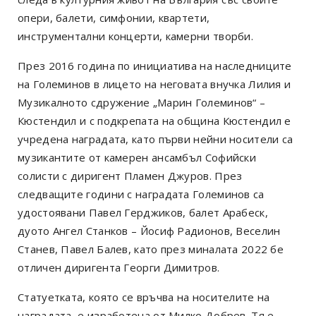
опери, балети, симфонии, квартети,
инструментални концерти, камерни творби.
През 2016 година по инициатива на наследниците
на Големинов в лицето на неговата внучка Лилия и
Музикалното сдружение „Марин Големинов“ –
Кюстендил и с подкрепата на община Кюстендил е
учредена наградата, като първи нейни носители са
музикантите от камерен ансамбъл Софийски
солисти с диригент Пламен Джуров. През
следващите години с наградата Големинов са
удостоявани Павел Герджиков, балет Арабеск,
дуото Ангел Станков – Йосиф Радионов, Веселин
Станев, Павел Балев, като през миналата 2022 бе
отличен диригента Георги Димитров.
Статуетката, която се връчва на носителите на
наградата, е изработена от Милко Добрев. Тя е