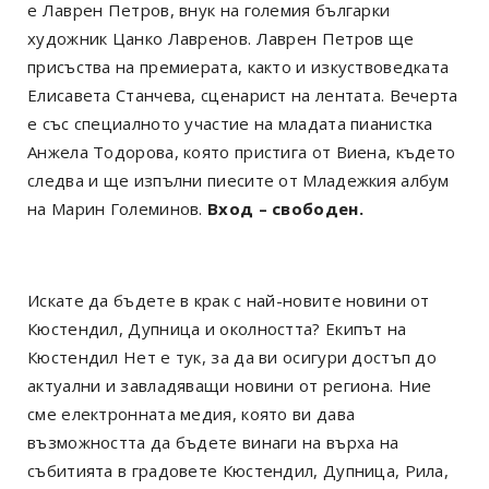
е Лаврен Петров, внук на големия българки
художник Цанко Лавренов. Лаврен Петров ще
присъства на премиерата, както и изкуствоведката
Елисавета Станчева, сценарист на лентата. Вечерта
е със специалното участие на младата пианистка
Анжела Тодорова, която пристига от Виена, където
следва и ще изпълни пиесите от Младежкия албум
на Марин Големинов.
Вход – свободен.
Искате да бъдете в крак с най-новите новини от
Кюстендил, Дупница и околността? Екипът на
Кюстендил Нет е тук, за да ви осигури достъп до
актуални и завладяващи новини от региона. Ние
сме електронната медия, която ви дава
възможността да бъдете винаги на върха на
събитията в градовете Кюстендил, Дупница, Рила,