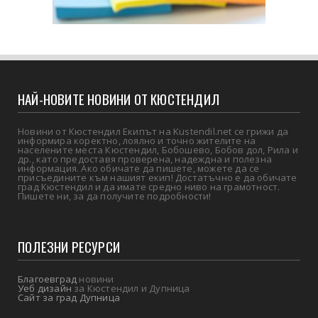
НАЙ-НОВИТЕ НОВИНИ ОТ КЮСТЕНДИЛ
Новини от Кюстендил Екипът на Kustendil.net се грижи да
информира коректно, лоялно и точно жителите на
населените места Кюстендил, Бобошево, Бобов дол, Рила и
др., като предоставя проверена, надеждна и полезна
информация. Ако обичате да пишете, можете да се
присъедините към нашият екип! Достатъчно е да обичате
град Кюстендил и да имате средно ниво на грамотност.
Пишете ни, за да получите подробности!
ПОЛЕЗНИ РЕСУРСИ
Благоевград
новини
Уеб дизайн
за Кюстендил и Дупница
Сайт за град Дупница