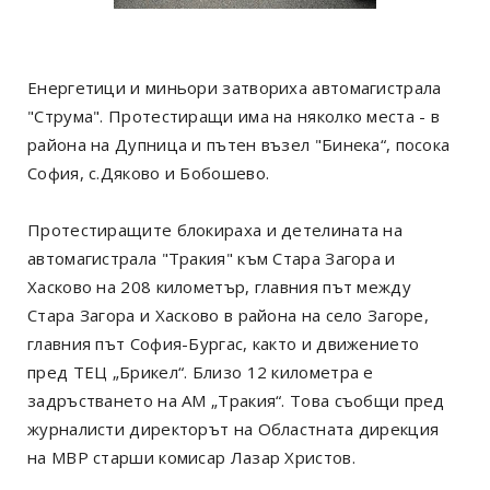
Енергетици и миньори затвориха автомагистрала
"Струма". Протестиращи има на няколко места - в
района на Дупница и пътен възел "Бинека“, посока
София, с.Дяково и Бобошево.
Протестиращите блокираха и детелината на
автомагистрала "Тракия" към Стара Загора и
Хасково на 208 километър, главния път между
Стара Загора и Хасково в района на село Загоре,
главния път София-Бургас, както и движението
пред ТЕЦ „Брикел“. Близо 12 километра е
задръстването на АМ „Тракия“. Това съобщи пред
журналисти директорът на Областната дирекция
на МВР старши комисар Лазар Христов.