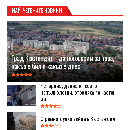
НАЙ-ЧЕТЕНИТЕ НОВИНИ
Град Кюстендил - да поговорим за това,
какъв е бил и какъв е днес
Четирима, двама от които
непълнолетни, стреляха по частен
им...
Огромна дупка зейна в Кюстендил