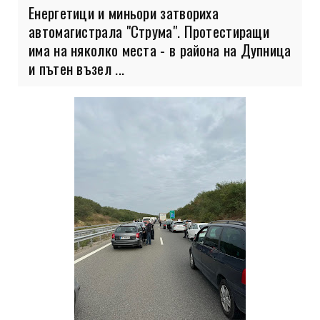
Енергетици и миньори затвориха
автомагистрала "Струма". Протестиращи
има на няколко места - в района на Дупница
и пътен възел ...