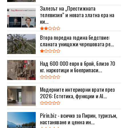
Залезът на „Престижната
телевизия“ и новата златна ера на
ки...
Втора поредна година бедствие:
сланата унищожи черешовата ре...
Над 600 000 евро в брой, близо 70
кг. наркотици и боеприпаси...
Модерните интериорни врати през
2026: Естетика, функции и AI...
Pirin.biz - всичко за Пирин, туризъм,
настаняване и ценна ин...