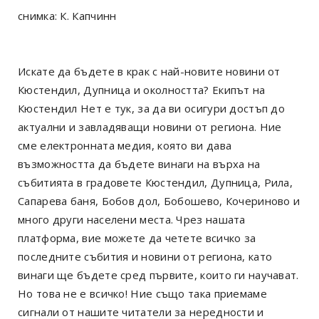
снимка: К. Капчинн
Искате да бъдете в крак с най-новите новини от
Кюстендил, Дупница и околността? Екипът на
Кюстендил Нет е тук, за да ви осигури достъп до
актуални и завладяващи новини от региона. Ние
сме електронната медия, която ви дава
възможността да бъдете винаги на върха на
събитията в градовете Кюстендил, Дупница, Рила,
Сапарева баня, Бобов дол, Бобошево, Кочериново и
много други населени места. Чрез нашата
платформа, вие можете да четете всичко за
последните събития и новини от региона, като
винаги ще бъдете сред първите, които ги научават.
Но това не е всичко! Ние също така приемаме
сигнали от нашите читатели за нередности и