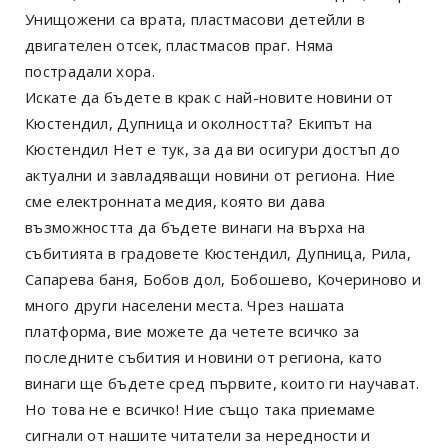
Унищожени са врата, пластмасови детейли в
двигателен отсек, пластмасов праг. Няма
пострадали хора.
Искате да бъдете в крак с най-новите новини от
Кюстендил, Дупница и околността? Екипът на
Кюстендил Нет е тук, за да ви осигури достъп до
актуални и завладяващи новини от региона. Ние
сме електронната медия, която ви дава
възможността да бъдете винаги на върха на
събитията в градовете Кюстендил, Дупница, Рила,
Сапарева баня, Бобов дол, Бобошево, Кочериново и
много други населени места. Чрез нашата
платформа, вие можете да четете всичко за
последните събития и новини от региона, като
винаги ще бъдете сред първите, които ги научават.
Но това не е всичко! Ние също така приемаме
сигнали от нашите читатели за нередности и