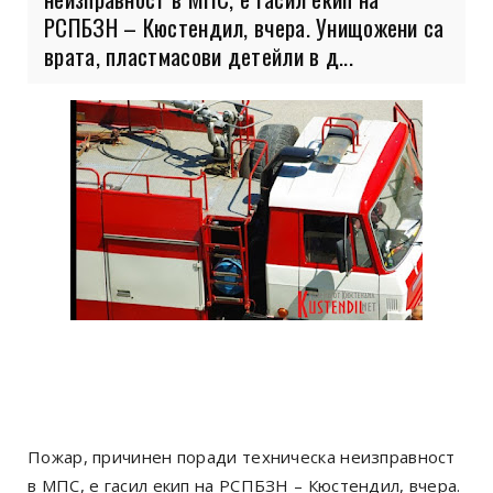
РСПБЗН – Кюстендил, вчера. Унищожени са
врата, пластмасови детейли в д...
Пожар, причинен поради техническа неизправност
в МПС, е гасил екип на РСПБЗН – Кюстендил, вчера.