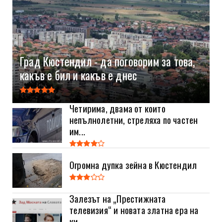
Град Кюстендил - да поговорим за това,
какъв е бил и какъв е днес
Четирима, двама от които
непълнолетни, стреляха по частен
им...
Огромна дупка зейна в Кюстендил
Залезът на „Престижната
телевизия“ и новата златна ера на
ки...