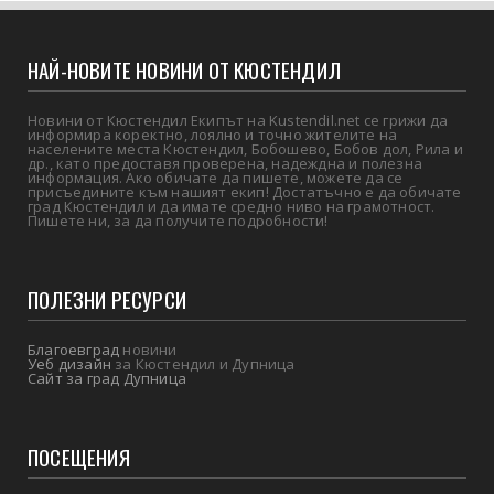
НАЙ-НОВИТЕ НОВИНИ ОТ КЮСТЕНДИЛ
Новини от Кюстендил Екипът на Kustendil.net се грижи да
информира коректно, лоялно и точно жителите на
населените места Кюстендил, Бобошево, Бобов дол, Рила и
др., като предоставя проверена, надеждна и полезна
информация. Ако обичате да пишете, можете да се
присъедините към нашият екип! Достатъчно е да обичате
град Кюстендил и да имате средно ниво на грамотност.
Пишете ни, за да получите подробности!
ПОЛЕЗНИ РЕСУРСИ
Благоевград
новини
Уеб дизайн
за Кюстендил и Дупница
Сайт за град Дупница
ПОСЕЩЕНИЯ