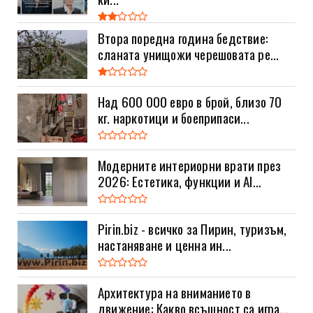
Втора поредна година бедствие:
сланата унищожи черешовата ре...
Над 600 000 евро в брой, близо 70
кг. наркотици и боеприпаси...
Модерните интериорни врати през
2026: Естетика, функции и AI...
Pirin.biz - всичко за Пирин, туризъм,
настаняване и ценна ин...
Архитектура на вниманието в
движение: Какво всъщност са игра...