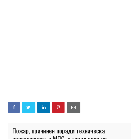
Пожар, причинен поради техническа
неизправност в МПС, е гасил екип на