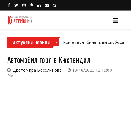
ис
АКТУАЛНИ НОВИНИ
Кой е твоят билет към свободата – кросови
кросов мотор
Автомобил горя в Кюстендил
Цветомира Веселинова
10/18/2023 12:15:00
PM