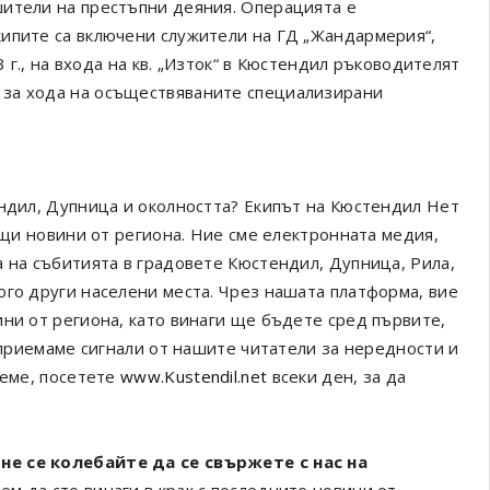
шители на престъпни деяния. Операцията е
кипите са включени служители на ГД „Жандармерия“,
3 г., на входа на кв. „Изток“ в Кюстендил ръководителят
 за хода на осъществяваните специализирани
ендил, Дупница и околността? Екипът на Кюстендил Нет
ващи новини от региона. Ние сме електронната медия,
а на събитията в градовете Кюстендил, Дупница, Рила,
ого други населени места. Чрез нашата платформа, вие
ини от региона, като винаги ще бъдете сред първите,
а приемаме сигнали от нашите читатели за нередности и
реме, посетете
www.Kustendil.net
всеки ден, за да
не се колебайте да се свържете с нас на