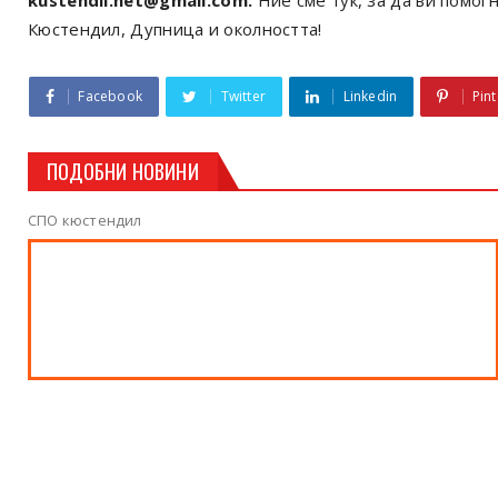
kustendil.net@gmail.com.
Ние сме тук, за да ви помогн
Кюстендил, Дупница и околността!
Facebook
Twitter
Linkedin
Pint
ПОДОБНИ НОВИНИ
СПО кюстендил