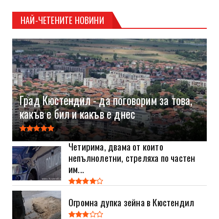
НАЙ-ЧЕТЕНИТЕ НОВИНИ
Град Кюстендил - да поговорим за това,
какъв е бил и какъв е днес
Четирима, двама от които
непълнолетни, стреляха по частен
им...
Огромна дупка зейна в Кюстендил