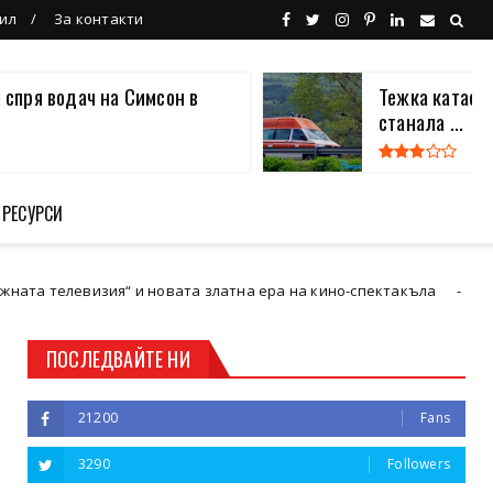
ил
За контакти
 спря водач на Симсон в
Тежка катаст
станала ...
 РЕСУРСИ
изия“ и новата златна ера на кино-спектакъла
Кюстендил
ПОСЛЕДВАЙТЕ НИ
21200
Fans
3290
Followers