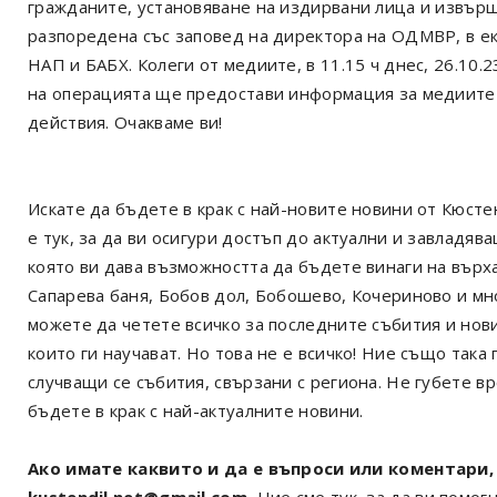
гражданите, установяване на издирвани лица и извър
разпоредена със заповед на директора на ОДМВР, в е
НАП и БАБХ. Колеги от медиите, в 11.15 ч днес, 26.10.2
на операцията ще предостави информация за медиите
действия. Очакваме ви!
Искате да бъдете в крак с най-новите новини от Кюст
е тук, за да ви осигури достъп до актуални и завладя
която ви дава възможността да бъдете винаги на върх
Сапарева баня, Бобов дол, Бобошево, Кочериново и мн
можете да четете всичко за последните събития и нов
които ги научават. Но това не е всичко! Ние също так
случващи се събития, свързани с региона. Не губете в
бъдете в крак с най-актуалните новини.
Ако имате каквито и да е въпроси или коментари, 