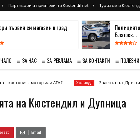
Партньори и приятели на Kustendil net
Туризъм в Кюстенд
вори първия си магазин в град
Полицията
Благоев...
АЧАЛО
≣ ЗА НАС
≣ ЗА РЕКЛАМА
≣ ЗА КОНТАКТИ
≣ ПОЛЕЗНИ
ият мотор или ATV?
Залезът на „Престижната телев
Холивуд
ята на Кюстендил и Дупница
erest
Email