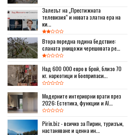
Залезът на „Престижната
телевизия“ и новата златна ера на
ки...
Втора поредна година бедствие:
сланата унищожи черешовата ре...
Над 600 000 евро в брой, близо 70
кг. наркотици и боеприпаси...
Модерните интериорни врати през
2026: Естетика, функции и AI...
Pirin.biz - всичко за Пирин, туризъм,
настаняване и ценна ин...