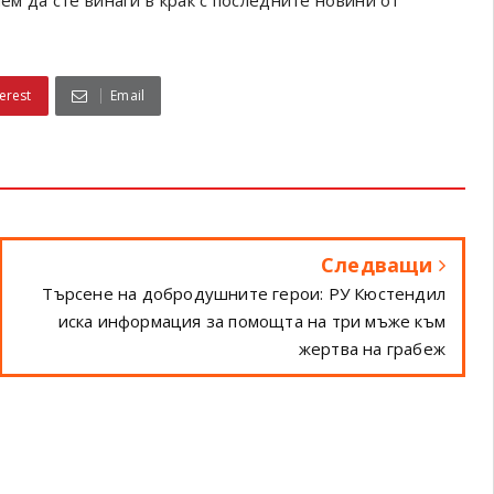
ем да сте винаги в крак с последните новини от
erest
Email
Следващи
Търсене на добродушните герои: РУ Кюстендил
иска информация за помощта на три мъже към
жертва на грабеж