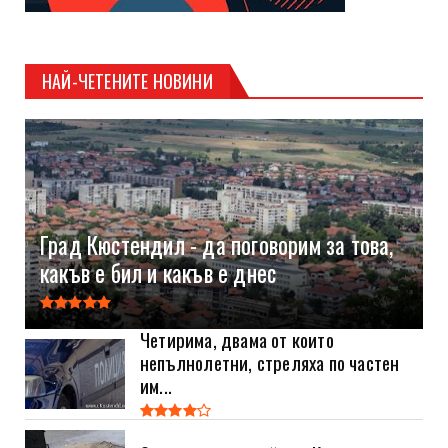
НАЙ-ЧЕТЕНИТЕ НОВИНИ
Град Кюстендил - да поговорим за това,
какъв е бил и какъв е днес
Четирима, двама от които
непълнолетни, стреляха по частен
им...