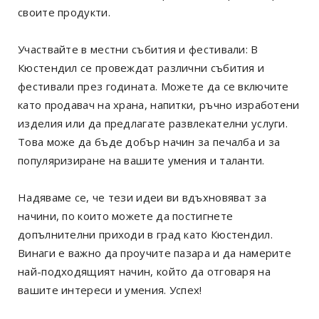
своите продукти.
Участвайте в местни събития и фестивали: В
Кюстендил се провеждат различни събития и
фестивали през годината. Можете да се включите
като продавач на храна, напитки, ръчно изработени
изделия или да предлагате развлекателни услуги.
Това може да бъде добър начин за печалба и за
популяризиране на вашите умения и таланти.
Надяваме се, че тези идеи ви вдъхновяват за
начини, по които можете да постигнете
допълнителни приходи в град като Кюстендил.
Винаги е важно да проучите пазара и да намерите
най-подходящият начин, който да отговаря на
вашите интереси и умения. Успех!