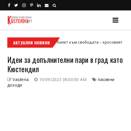
Кой е твоят билет към свободата – кросовият мотор или ATV?
АКТУАЛНИ НОВИНИ
ор
Идеи за допълнителни пари в град като
Кюстендил
Vasilena
10/09/2023 08:00:00 AM
пасивни
доходи