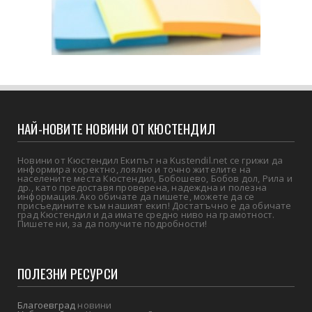
НАЙ-НОВИТЕ НОВИНИ ОТ КЮСТЕНДИЛ
Новини от Кюстендил Екипът на Kustendil.net се грижи да
информира коректно, лоялно и точно жителите на
населените места Кюстендил, Бобошево, Бобов дол, Рила и
др., като предоставя проверена, надеждна и полезна
информация. Ако обичате да пишете, можете да се
присъедините към нашият екип! Достатъчно е да обичате
град Кюстендил и да имате средно ниво на грамотност.
Пишете ни, за да получите подробности!
ПОЛЕЗНИ РЕСУРСИ
Благоевград
новини