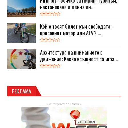
Pirin.biz - всичко за Пирин, туризъм,
настаняване и ценна ин...
Кой е твоят билет към свободата –
кросовият мотор или ATV? ...
Архитектура на вниманието в
движение: Какво всъщност са игра...
РЕКЛАМА
- Интернет реклама -