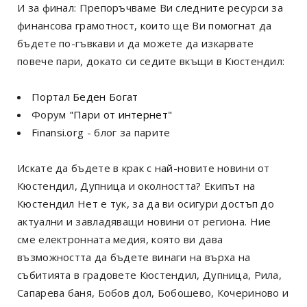
И за финал: Препоръчваме Ви следните ресурси за
финансова грамотност, които ще Ви помогнат да
бъдете по-гъвкави и да можете да изкарвате
повече пари, докато си седите вкъщи в Кюстендил:
Портал Беден Богат
Форум
"Пари от интернет"
Finansi.org
- блог за парите
Искате да бъдете в крак с най-новите новини от
Кюстендил, Дупница и околността? Екипът на
Кюстендил Нет е тук, за да ви осигури достъп до
актуални и завладяващи новини от региона. Ние
сме електронната медия, която ви дава
възможността да бъдете винаги на върха на
събитията в градовете Кюстендил, Дупница, Рила,
Сапарева баня, Бобов дол, Бобошево, Кочериново и