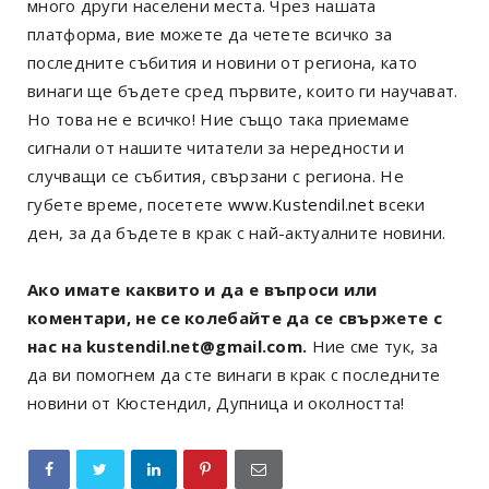
много други населени места. Чрез нашата
платформа, вие можете да четете всичко за
последните събития и новини от региона, като
винаги ще бъдете сред първите, които ги научават.
Но това не е всичко! Ние също така приемаме
сигнали от нашите читатели за нередности и
случващи се събития, свързани с региона. Не
губете време, посетете
www.Kustendil.net
всеки
ден, за да бъдете в крак с най-актуалните новини.
Ако имате каквито и да е въпроси или
коментари, не се колебайте да се свържете с
нас на kustendil.net@gmail.com.
Ние сме тук, за
да ви помогнем да сте винаги в крак с последните
новини от Кюстендил, Дупница и околността!