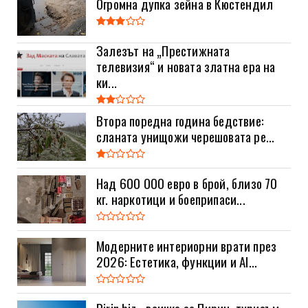
Огромна дупка зейна в Кюстендил
Залезът на „Престижната
телевизия“ и новата златна ера на
ки...
Втора поредна година бедствие:
сланата унищожи черешовата ре...
Над 600 000 евро в брой, близо 70
кг. наркотици и боеприпаси...
Модерните интериорни врати през
2026: Естетика, функции и AI...