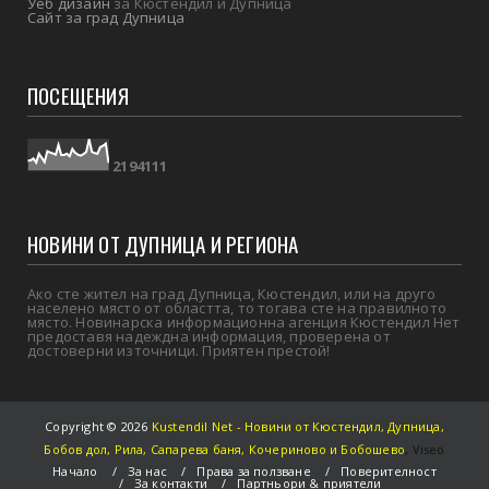
Уеб дизайн
за Кюстендил и Дупница
Сайт за град Дупница
ПОСЕЩЕНИЯ
2
1
9
4
1
1
1
НОВИНИ ОТ ДУПНИЦА И РЕГИОНА
Ако сте жител на град Дупница, Кюстендил, или на друго
населено място от областта, то тогава сте на правилното
място. Новинарска информационна агенция Кюстендил Нет
предоставя надеждна информация, проверена от
достоверни източници. Приятен престой!
Copyright ©
2026
Kustendil Net - Новини от Кюстендил, Дупница,
Бобов дол, Рила, Сапарева баня, Кочериново и Бобошево
,
Viseo
Начало
За нас
Права за ползване
Поверителност
За контакти
Партньори & приятели