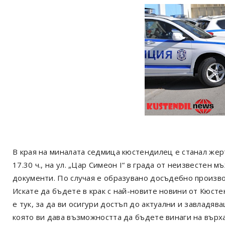
В края на миналата седмица кюстендилец е станал жерт
17.30 ч., на ул. „Цар Симеон I“ в града от неизвестен м
документи. По случая е образувано досъдебно произв
Искате да бъдете в крак с най-новите новини от Кюст
е тук, за да ви осигури достъп до актуални и завладя
която ви дава възможността да бъдете винаги на върх