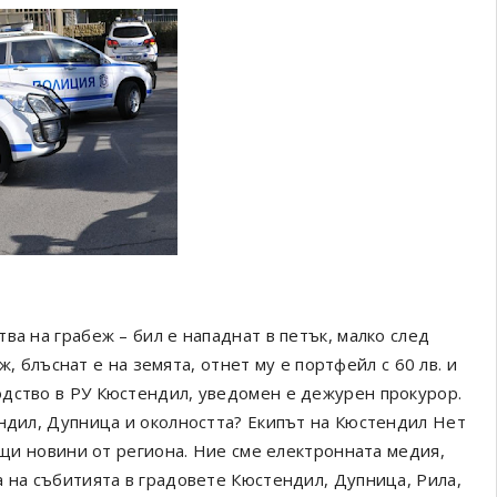
ва на грабеж – бил е нападнат в петък, малко след
ъж, блъснат е на земята, отнет му е портфейл с 60 лв. и
одство в РУ Кюстендил, уведомен е дежурен прокурор.
ендил, Дупница и околността? Екипът на Кюстендил Нет
ващи новини от региона. Ние сме електронната медия,
а на събитията в градовете Кюстендил, Дупница, Рила,