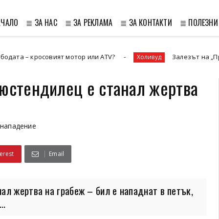
АЧАЛО
≣ ЗА НАС
≣ ЗА РЕКЛАМА
≣ ЗА КОНТАКТИ
≣ ПОЛЕЗНИ
осовият мотор или ATV?
Залезът на „Престижната 
Холивуд
кюстендилец е станал жертва
нападение
erest
Email
ал жертва на грабеж – бил е нападнат в петък,
..