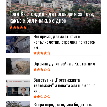
Град Кюстендил - да поговорим за това,
какъв е бил и какъв е днес
Четирима, двама от които
непълнолетни, стреляха по частен
им...
Огромна дупка зейна в Кюстендил
Залезът на „Престижната
телевизия“ и новата златна ера на
ки...
Втора поредна година бедствие: