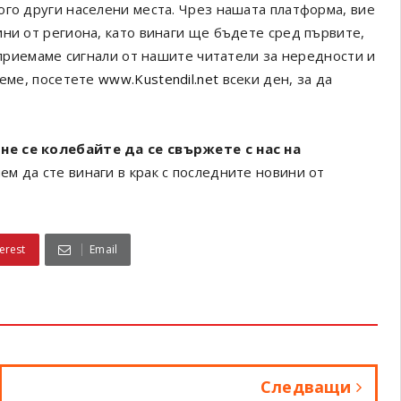
ого други населени места. Чрез нашата платформа, вие
ини от региона, като винаги ще бъдете сред първите,
а приемаме сигнали от нашите читатели за нередности и
реме, посетете
www.Kustendil.net
всеки ден, за да
не се колебайте да се свържете с нас на
ем да сте винаги в крак с последните новини от
erest
Email
Следващи