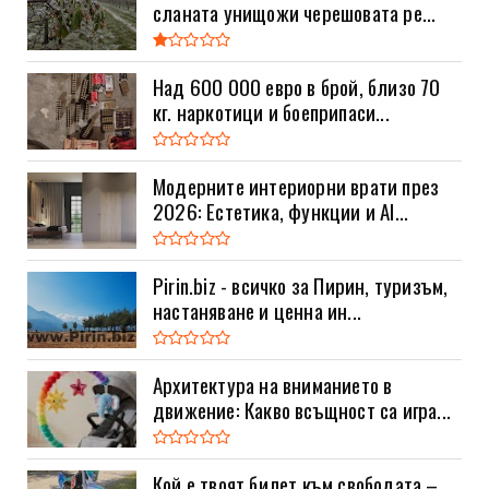
сланата унищожи черешовата ре...
Над 600 000 евро в брой, близо 70
кг. наркотици и боеприпаси...
Модерните интериорни врати през
2026: Естетика, функции и AI...
Pirin.biz - всичко за Пирин, туризъм,
настаняване и ценна ин...
Архитектура на вниманието в
движение: Какво всъщност са игра...
Кой е твоят билет към свободата –