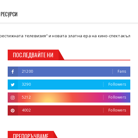
 РЕСУРСИ
телевизия“ и новата златна ера на кино-спектакъла
Кюстенд
ПОСЛЕДВАЙТЕ НИ
21200
Fans
3290
Followers
5212
Followers
4002
Followers
ПРЕПОРЪЧВАМЕ