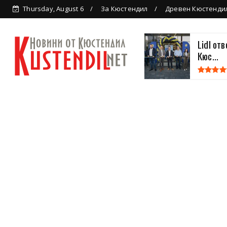
Thursday, August 6
За Кюстендил
Древен Кюстенди
Lidl от
Кюс...