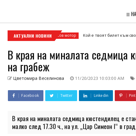
≣ Н
и офис
АКТУАЛНИ НОВИНИ
Кой е твоят билет към свободата – кр
кросов мотор
В края на миналата седмица 
на грабеж
Цветомира Веселинова
11/20/2023 10:03:00 AM
Facebook
Twitter
Linkedin
Pint
В края на миналата седмица кюстендилец е стан
малко след 17.30 ч., на ул. „Цар Симеон I“ в град.