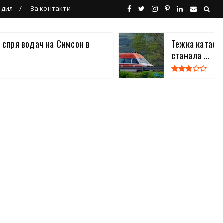
ндил
За контакти
 спря водач на Симсон в
Тежка катаст
станала ...