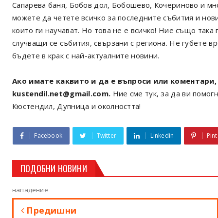
Сапарева баня, Бобов дол, Бобошево, Кочериново и мн
можете да четете всичко за последните събития и нов
които ги научават. Но това не е всичко! Ние също так
случващи се събития, свързани с региона. Не губете в
бъдете в крак с най-актуалните новини.
Ако имате каквито и да е въпроси или коментари, 
kustendil.net@gmail.com.
Ние сме тук, за да ви помогн
Кюстендил, Дупница и околността!
Facebook
Twitter
Linkedin
Pint
ПОДОБНИ НОВИНИ
нападение
Предишни