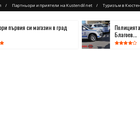
л
Партньори и приятели на Kustendil net
Туризъм в Кюсте
вори първия си магазин в град
Полицията
Благоев...