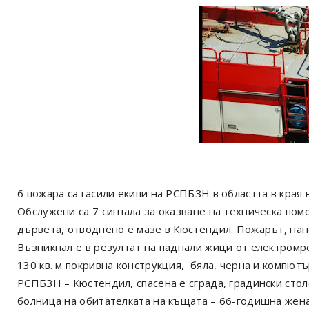
6 пожара са гасили екипи на РСПБЗН в областта в края
Обслужени са 7 сигнала за оказване на техническа пом
дървета, отводнено е мазе в Кюстендил. Пожарът, нане
Възникнал е в резултат на паднали жици от електромр
130 кв. м покривна конструкция, бяла, черна и компютъ
РСПБЗН – Кюстендил, спасена е сграда, градински стол
болница на обитателката на къщата – 66-годишна жена,