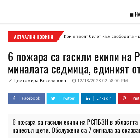
≣ Н
АКТУАЛНИ НОВИНИ
Кой е твоят билет към свободата – кросовият мот
кросов мотор
6 пожара са гасили екипи на 
миналата седмица, единият от
Цветомира Веселинова
12/18/2023 02:58:00 PM
Facebook
Twitter
Linkedin
Pint
6 пожара са гасили екипи на РСПБЗН в областта 
нанесъл щети. Обслужени са 7 сигнала за оказване