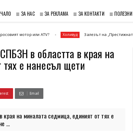
АЧАЛО
≣ ЗА НАС
≣ ЗА РЕКЛАМА
≣ ЗА КОНТАКТИ
≣ ПОЛЕЗНИ
ор или ATV?
Залезът на „Престижната телевизия“ 
Холивуд
РСПБЗН в областта в края на
 тях е нанесъл щети
erest
Email
в края на миналата седмица, единият от тях е
 ...