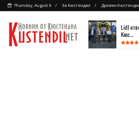
Thursday, August 6
За Кюстендил
Древен Кюстенди
Lidl от
Кюс...