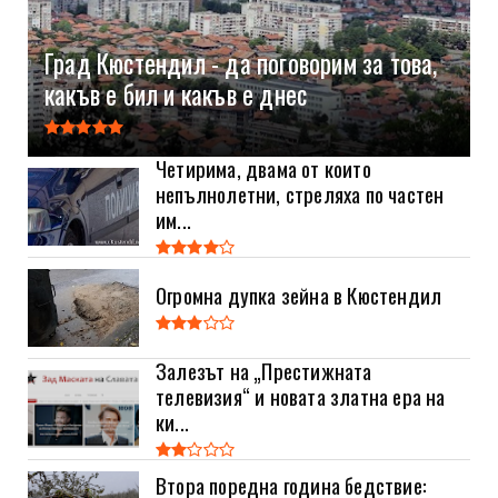
Град Кюстендил - да поговорим за това,
какъв е бил и какъв е днес
Четирима, двама от които
непълнолетни, стреляха по частен
им...
Огромна дупка зейна в Кюстендил
Залезът на „Престижната
телевизия“ и новата златна ера на
ки...
Втора поредна година бедствие: