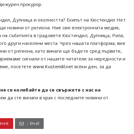
дежурен прокурор.
ендил, Дупница и околността? Екипът на Кюстендил Нет
ващи новини от региона. Ние сме електронната медия,
а на събитията в градовете Кюстендил, Дупница, Рила,
ого други населени места. Чрез нашата платформа, вие
ини от региона, като винаги ще бъдете сред първите,
а приемаме сигнали от нашите читатели за нередности и
реме, посетете
www.Kustendil.net
всеки ден, за да
не се колебайте да се свържете с нас на
ем да сте винаги в крак с последните новини от
erest
Email