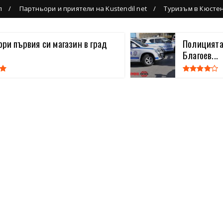
л
Партньори и приятели на Kustendil net
Туризъм в Кюсте
вори първия си магазин в град
Полицията
Благоев...