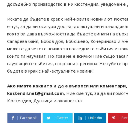
досъдебно производство в РУ Кюстендил, уведомен е 
Искате да бъдете в крак с най-новите новини от Кюст
е тук, за да ви осигури достъп до актуални и завладя
която ви дава възможността да бъдете винаги на върх
Сапарева баня, Бобов дол, Бобошево, Кочериново и мн
можете да четете всичко за последните събития и нов
които ги научават. Но това не е всичко! Ние също так
случващи се събития, свързани с региона. Не губете в
бъдете в крак с най-актуалните новини.
Ако имате каквито и да е въпроси или коментари, 
kustendil.net@gmail.com.
Ние сме тук, за да ви помогн
Кюстендил, Дупница и околността!
Facebook
Twitter
Linkedin
Pint