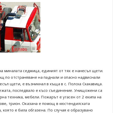
 на миналата седмица, единият от тях е нанесъл щети.
ощ по отстраняване на паднали и опасно надвиснали
съл щети, е възникнал в къща в с. Полска Скакавица.
ежата, последвало е късо съединение. Унищожени са
рна техника, мебели. Пожарът е угасен от 2 екипа на
ове, трион. Оказана е помощ в кюстендилската
 която е била обгазена. По случая е образувано