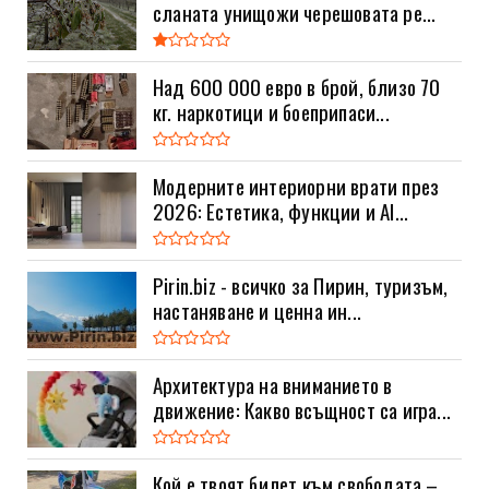
сланата унищожи черешовата ре...
Над 600 000 евро в брой, близо 70
кг. наркотици и боеприпаси...
Модерните интериорни врати през
2026: Естетика, функции и AI...
Pirin.biz - всичко за Пирин, туризъм,
настаняване и ценна ин...
Архитектура на вниманието в
движение: Какво всъщност са игра...
Кой е твоят билет към свободата –