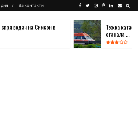
ндил
За контакти
 спря водач на Симсон в
Тежка катаст
станала ...