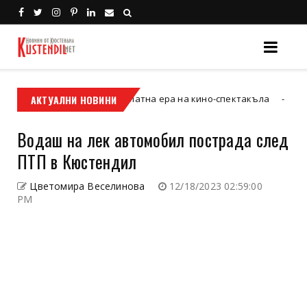
левизия“ и новата златна ера на кино-спектакъла
АКТУАЛНИ НОВИНИ
Кюстендил
Водаш на лек автомобил пострада след
ПТП в Кюстендил
Цветомира Веселинова
12/18/2023 02:59:00
PM