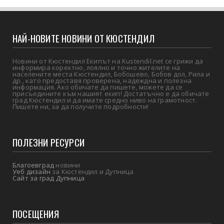
НАЙ-НОВИТЕ НОВИНИ ОТ КЮСТЕНДИЛ
Новини от Кюстендил Екипът на Kustendil.net се грижи да
информира коректно, лоялно и точно жителите на
населените места Кюстендил, Бобошево, Бобов дол, Рила и
др., като предоставя проверена, надеждна и полезна
информация. Ако обичате да пишете, можете да се
присъедините към нашият екип! Достатъчно е да обичате
град Кюстендил и да имате средно ниво на грамотност.
Пишете ни, за да получите подробности!
ПОЛЕЗНИ РЕСУРСИ
Благоевград
новини
Уеб дизайн
за Кюстендил и Дупница
Сайт за град Дупница
ПОСЕЩЕНИЯ