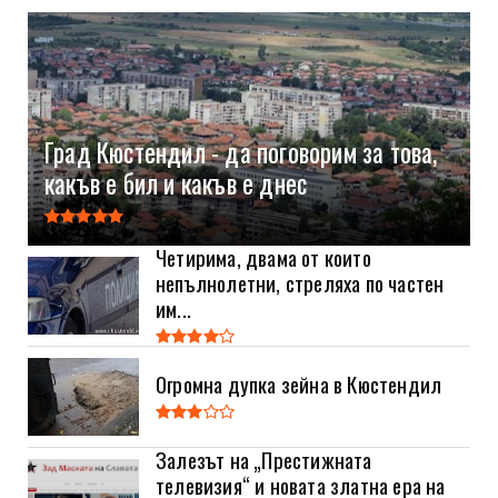
Град Кюстендил - да поговорим за това,
какъв е бил и какъв е днес
Четирима, двама от които
непълнолетни, стреляха по частен
им...
Огромна дупка зейна в Кюстендил
Залезът на „Престижната
телевизия“ и новата златна ера на