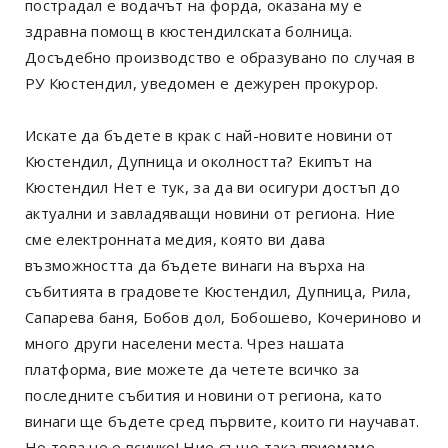
пострадал е водачът на форда, оказана му е
здравна помощ в кюстендилската болница.
Досъдебно производство е образувано по случая в
РУ Кюстендил, уведомен е дежурен прокурор.
Искате да бъдете в крак с най-новите новини от
Кюстендил, Дупница и околността? Екипът на
Кюстендил Нет е тук, за да ви осигури достъп до
актуални и завладяващи новини от региона. Ние
сме електронната медия, която ви дава
възможността да бъдете винаги на върха на
събитията в градовете Кюстендил, Дупница, Рила,
Сапарева баня, Бобов дол, Бобошево, Кочериново и
много други населени места. Чрез нашата
платформа, вие можете да четете всичко за
последните събития и новини от региона, като
винаги ще бъдете сред първите, които ги научават.
Но това не е всичко! Ние също така приемаме