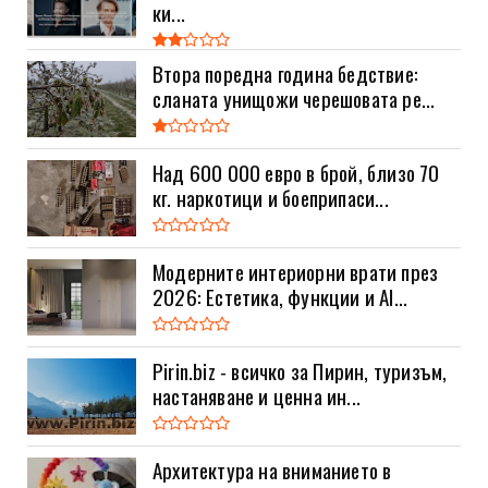
ки...
Втора поредна година бедствие:
сланата унищожи черешовата ре...
Над 600 000 евро в брой, близо 70
кг. наркотици и боеприпаси...
Модерните интериорни врати през
2026: Естетика, функции и AI...
Pirin.biz - всичко за Пирин, туризъм,
настаняване и ценна ин...
Архитектура на вниманието в