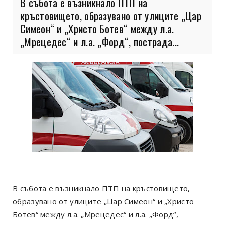
В събота е възникнало ПТП на
кръстовището, образувано от улиците „Цар
Симеон“ и „Христо Ботев“ между л.а.
„Мрецедес“ и л.а. „Форд“, пострада...
В събота е възникнало ПТП на кръстовището,
образувано от улиците „Цар Симеон“ и „Христо
Ботев“ между л.а. „Мрецедес“ и л.а. „Форд“,