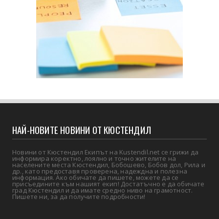
НАЙ-НОВИТЕ НОВИНИ ОТ КЮСТЕНДИЛ
Новини от Кюстендил Екипът на Kustendil.net се грижи да
информира коректно, лоялно и точно жителите на
населените места Кюстендил, Бобошево, Бобов дол, Рила и
др., като предоставя проверена, надеждна и полезна
информация. Ако обичате да пишете, можете да се
присъедините към нашият екип! Достатъчно е да обичате
град Кюстендил и да имате средно ниво на грамотност.
Пишете ни, за да получите подробности!