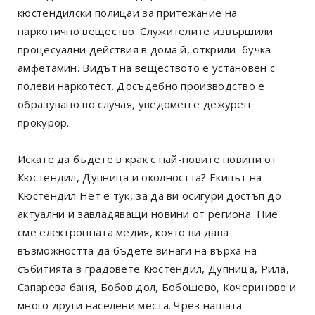
кюстендилски полицаи за притежание на
наркотично вещество. Служителите извършили
процесуални действия в дома й, открили бучка
амфетамин. Видът на веществото е установен с
полеви наркотест. Досъдебно производство е
образувано по случая, уведомен е дежурен
прокурор.
Искате да бъдете в крак с най-новите новини от
Кюстендил, Дупница и околността? Екипът на
Кюстендил Нет е тук, за да ви осигури достъп до
актуални и завладяващи новини от региона. Ние
сме електронната медия, която ви дава
възможността да бъдете винаги на върха на
събитията в градовете Кюстендил, Дупница, Рила,
Сапарева баня, Бобов дол, Бобошево, Кочериново и
много други населени места. Чрез нашата