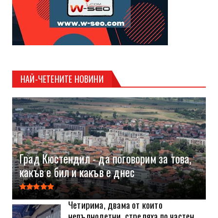
НАЙ-ЧЕТЕНИТЕ НОВИНИ
Град Кюстендил - да поговорим за това,
какъв е бил и какъв е днес
Четирима, двама от които
непълнолетни, стреляха по частен