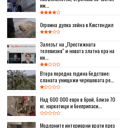
им...
Огромна дупка зейна в Кюстендил
Залезът на „Престижната
телевизия“ и новата златна ера на
ки...
Втора поредна година бедствие:
сланата унищожи черешовата ре...
Над 600 000 евро в брой, близо 70
кг. наркотици и боеприпаси...
Модерните интериорни врати през