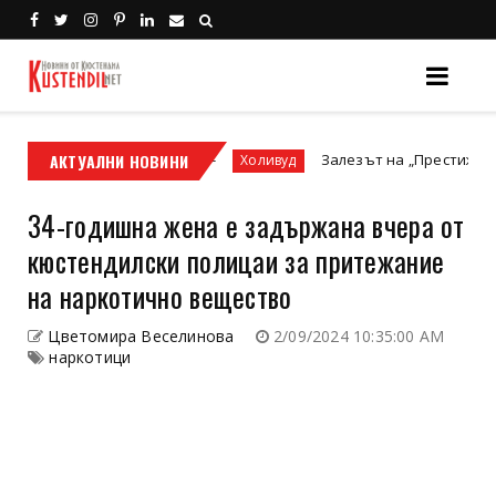
т мотор или ATV?
АКТУАЛНИ НОВИНИ
Залезът на „Престижната телеви
Холивуд
34-годишна жена е задържана вчера от
кюстендилски полицаи за притежание
на наркотично вещество
Цветомира Веселинова
2/09/2024 10:35:00 AM
наркотици