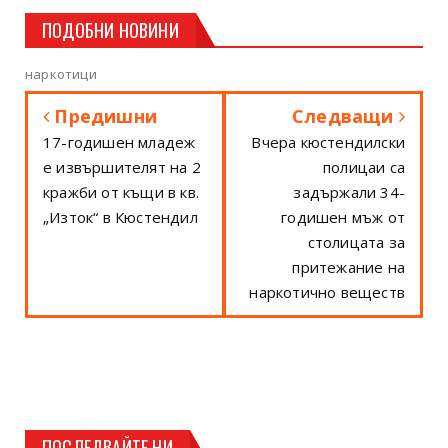
ПОДОБНИ НОВИНИ
наркотици
Предишни
Следващи
17-годишен младеж
Вчера кюстендилски
е извършителят на 2
полицаи са
кражби от къщи в кв.
задържали 34-
„Изток“ в Кюстендил
годишен мъж от
столицата за
притежание на
наркотично веществ
ПОСЛЕДВАЙТЕ НИ