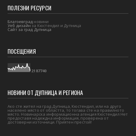
ПОЛЕЗНИ РЕСУРСИ
Благоевград
новини
Уеб дизайн
за Кюстендил и Дупница
Сайт за град Дупница
ПОСЕЩЕНИЯ
2
1
8
7
7
4
0
НОВИНИ ОТ ДУПНИЦА И РЕГИОНА
Ако сте жител на град Дупница, Кюстендил, или на друго
населено място от областта, то тогава сте на правилното
място. Новинарска информационна агенция Кюстендил Нет
предоставя надеждна информация, проверена от
достоверни източници. Приятен престой!