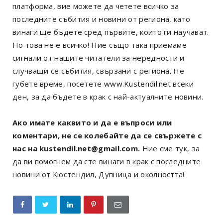
платформа, вие можете да четете всичко за
последните събития и новини от региона, като
винаги ще бъдете сред първите, които ги научават.
Но това не е всичко! Ние също така приемаме
сигнали от нашите читатели за нередности и
случващи се събития, свързани с региона. Не
губете време, посетете
www.Kustendil.net
всеки
ден, за да бъдете в крак с най-актуалните новини.
Ако имате каквито и да е въпроси или
коментари, не се колебайте да се свържете с
нас на kustendil.net@gmail.com.
Ние сме тук, за
да ви помогнем да сте винаги в крак с последните
новини от Кюстендил, Дупница и околността!