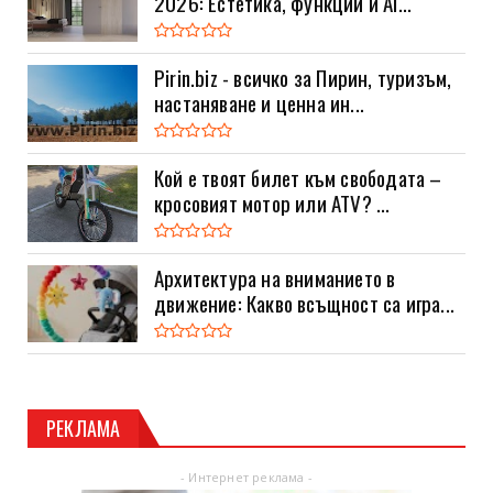
2026: Естетика, функции и AI...
Pirin.biz - всичко за Пирин, туризъм,
настаняване и ценна ин...
Кой е твоят билет към свободата –
кросовият мотор или ATV? ...
Архитектура на вниманието в
движение: Какво всъщност са игра...
РЕКЛАМА
- Интернет реклама -