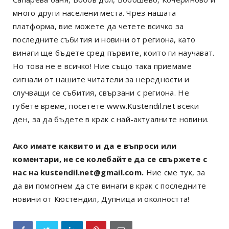
много други населени места. Чрез нашата
платформа, вие можете да четете всичко за
последните събития и новини от региона, като
винаги ще бъдете сред първите, които ги научават.
Но това не е всичко! Ние също така приемаме
сигнали от нашите читатели за нередности и
случващи се събития, свързани с региона. Не
губете време, посетете
www.Kustendil.net
всеки
ден, за да бъдете в крак с най-актуалните новини.
Ако имате каквито и да е въпроси или
коментари, не се колебайте да се свържете с
нас на kustendil.net@gmail.com.
Ние сме тук, за
да ви помогнем да сте винаги в крак с последните
новини от Кюстендил, Дупница и околността!