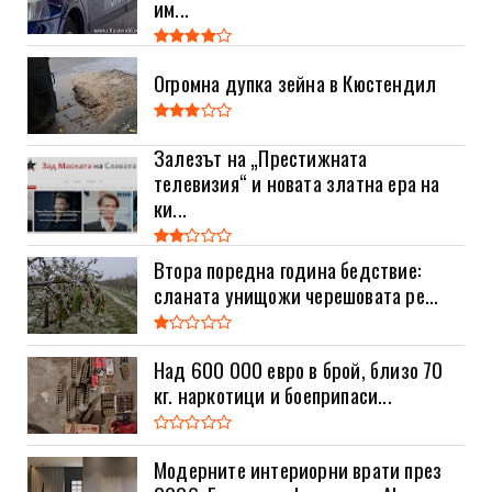
им...
Огромна дупка зейна в Кюстендил
Залезът на „Престижната
телевизия“ и новата златна ера на
ки...
Втора поредна година бедствие:
сланата унищожи черешовата ре...
Над 600 000 евро в брой, близо 70
кг. наркотици и боеприпаси...
Модерните интериорни врати през