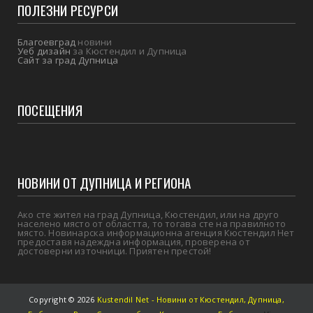
ПОЛЕЗНИ РЕСУРСИ
Благоевград
новини
Уеб дизайн
за Кюстендил и Дупница
Сайт за град Дупница
ПОСЕЩЕНИЯ
НОВИНИ ОТ ДУПНИЦА И РЕГИОНА
Ако сте жител на град Дупница, Кюстендил, или на друго
населено място от областта, то тогава сте на правилното
място. Новинарска информационна агенция Кюстендил Нет
предоставя надеждна информация, проверена от
достоверни източници. Приятен престой!
Copyright ©
2026
Kustendil Net - Новини от Кюстендил, Дупница,