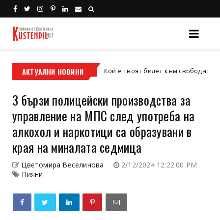
с
АКТУАЛНИ НОВИНИ
Кой е твоят билет към свободата – кросови
кросов мотор
3 бързи полицейски производства за
управление на МПС след употреба на
алкохол и наркотици са образувани в
края на миналата седмица
Цветомира Веселинова
2/12/2024 12:22:00 PM
Пияни