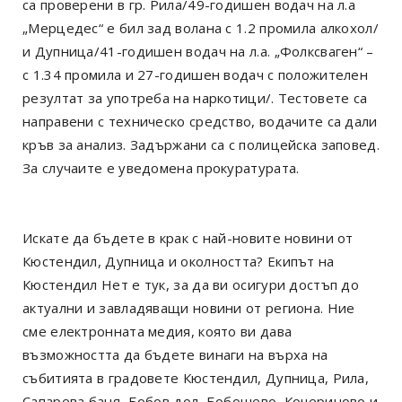
са проверени в гр. Рила/49-годишен водач на л.а
„Мерцедес“ е бил зад волана с 1.2 промила алкохол/
и Дупница/41-годишен водач на л.а. „Фолксваген“ –
с 1.34 промила и 27-годишен водач с положителен
резултат за употреба на наркотици/. Тестовете са
направени с техническо средство, водачите са дали
кръв за анализ. Задържани са с полицейска заповед.
За случаите е уведомена прокуратурата.
Искате да бъдете в крак с най-новите новини от
Кюстендил, Дупница и околността? Екипът на
Кюстендил Нет е тук, за да ви осигури достъп до
актуални и завладяващи новини от региона. Ние
сме електронната медия, която ви дава
възможността да бъдете винаги на върха на
събитията в градовете Кюстендил, Дупница, Рила,
Сапарева баня, Бобов дол, Бобошево, Кочериново и