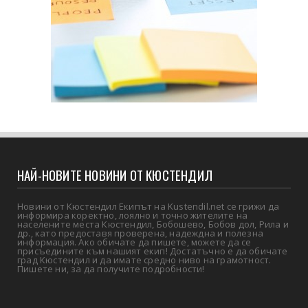
НАЙ-НОВИТЕ НОВИНИ ОТ КЮСТЕНДИЛ
Новини от Кюстендил Екипът на Kustendil.net се грижи да
информира коректно, лоялно и точно жителите на
населените места Кюстендил, Бобошево, Бобов дол, Рила и
др., като предоставя проверена, надеждна и полезна
информация. Ако обичате да пишете, можете да се
присъедините към нашият екип! Достатъчно е да обичате
град Кюстендил и да имате средно ниво на грамотност.
Пишете ни, за да получите подробности!