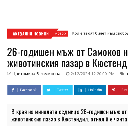
и офис
АКТУАЛНИ НОВИНИ
Кой е твоят билет към свободата – к
кросов мотор
26-годишен мъж от Самоков н
животинския пазар в Кюстенд
Цветомира Веселинова
2/12/2024 12:20:00 PM
Facebook
Twitter
Linkedin
Pint
В края на миналата седмица 26-годишен мъж от 
животинския пазар в Кюстендил, отнел й е чанта 