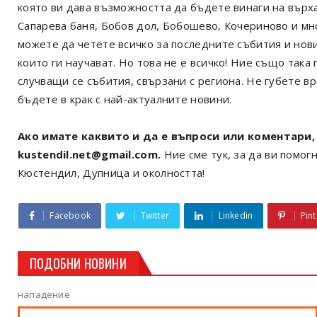
която ви дава възможността да бъдете винаги на върх
Сапарева баня, Бобов дол, Бобошево, Кочериново и мн
можете да четете всичко за последните събития и нов
които ги научават. Но това не е всичко! Ние също так
случващи се събития, свързани с региона. Не губете в
бъдете в крак с най-актуалните новини.
Ако имате каквито и да е въпроси или коментари, 
kustendil.net@gmail.com.
Ние сме тук, за да ви помогн
Кюстендил, Дупница и околността!
Facebook
Twitter
Linkedin
Pint
ПОДОБНИ НОВИНИ
нападение