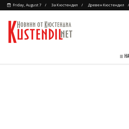
Friday, August 7
За Кюстендил
Древен Кюстендил
≣ Н