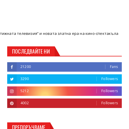
телевизия“ и новата златна ера на кино-спектакъла
Кюстенд
ПОСЛЕДВАЙТЕ НИ
21200
Fans
3290
Followers
5212
Followers
4002
Followers
ПРЕПОРЪЧВАМЕ