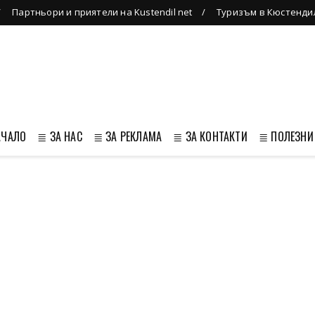
Партньори и приятели на Kustendil net
Туризъм в Кюстенди
АЧАЛО
≣ ЗА НАС
≣ ЗА РЕКЛАМА
≣ ЗА КОНТАКТИ
≣ ПОЛЕЗНИ