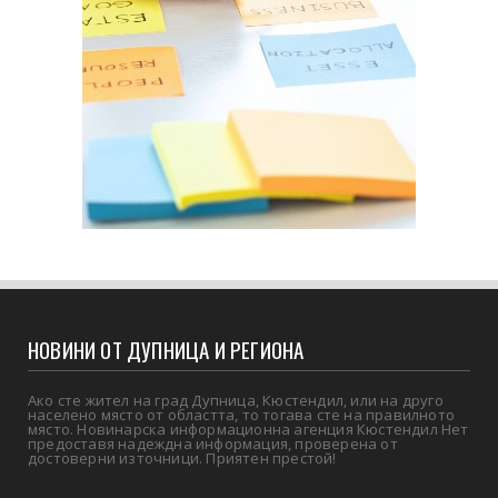
НОВИНИ ОТ ДУПНИЦА И РЕГИОНА
Ако сте жител на град Дупница, Кюстендил, или на друго
населено място от областта, то тогава сте на правилното
място. Новинарска информационна агенция Кюстендил Нет
предоставя надеждна информация, проверена от
достоверни източници. Приятен престой!