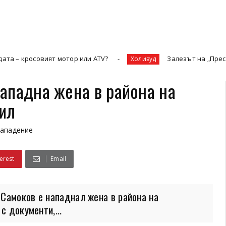
росовият мотор или ATV?
Залезът на „Престижната 
Холивуд
ападна жена в района на
ил
нападение
erest
Email
Самоков е нападнал жена в района на
с документи,...