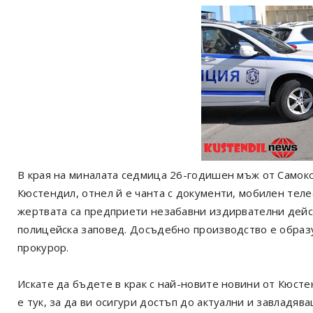
В края на миналата седмица 26-годишен мъж от Самоко
Кюстендил, отнел й е чанта с документи, мобилен теле
жертвата са предприети незабавни издирвателни дейс
полицейска заповед. Досъдебно производство е образ
прокурор.
Искате да бъдете в крак с най-новите новини от Кюст
е тук, за да ви осигури достъп до актуални и завладя