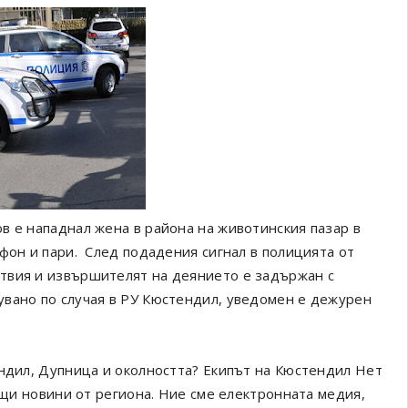
в е нападнал жена в района на животинския пазар в
фон и пари. След подадения сигнал в полицията от
твия и извършителят на деянието е задържан с
увано по случая в РУ Кюстендил, уведомен е дежурен
ендил, Дупница и околността? Екипът на Кюстендил Нет
ващи новини от региона. Ние сме електронната медия,