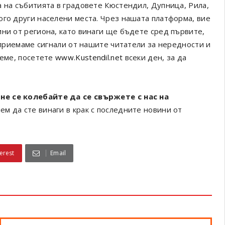
а на събитията в градовете Кюстендил, Дупница, Рила,
ого други населени места. Чрез нашата платформа, вие
ини от региона, като винаги ще бъдете сред първите,
а приемаме сигнали от нашите читатели за нередности и
реме, посетете
www.Kustendil.net
всеки ден, за да
не се колебайте да се свържете с нас на
ем да сте винаги в крак с последните новини от
erest
Email