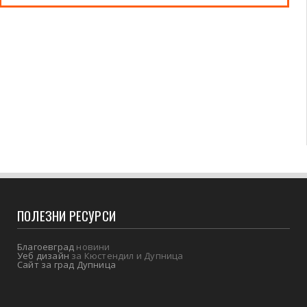
ПОЛЕЗНИ РЕСУРСИ
Благоевград
новини
Уеб дизайн
за Кюстендил и Дупница
Сайт за град Дупница