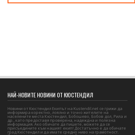
НАЙ-НОВИТЕ НОВИНИ ОТ КЮСТЕНДИЛ
Новини от Кюстендил Екипът на Kustendil.net се грижи да
информира коректно, лоялно и точно жителите на
населените места Кюстендил, Бобошево, Бобов дол, Рила и
др., като предоставя проверена, надеждна и полезна
информация. Ако обичате да пишете, можете да се
присъедините към нашият екип! Достатъчно е да обичате
град Кюстендил и да имате средно ниво на грамотност.