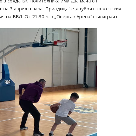
во в сряда БК Политехника има два мача от
ч. на 3 април в зала „Триадица“ е двубоят на женския
 на ББЛ. От 21.30 ч. в „Овергаз Арена“ пък играят