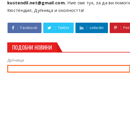
kustendil.net@gmail.com.
Ние сме тук, за да ви помогн
Кюстендил, Дупница и околността!
Facebook
Twitter
Linkedin
Pint
ПОДОБНИ НОВИНИ
Дупница