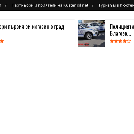
л
Партньори и приятели на Kustendil net
Туризъм в Кюсте
вори първия си магазин в град
Полицията
Благоев...