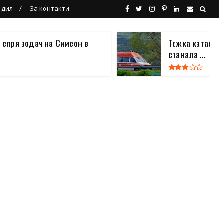
ндил
За контакти
 спря водач на Симсон в
Тежка катаст
станала ...