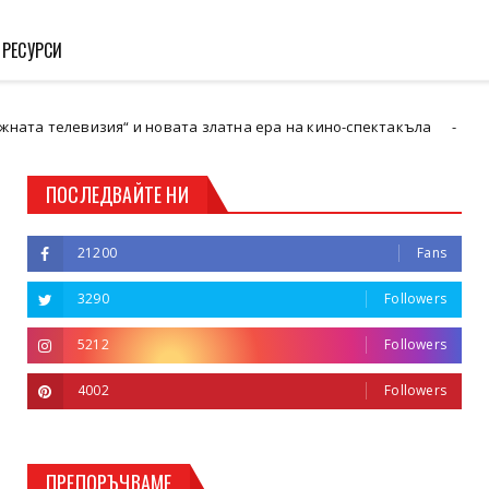
 РЕСУРСИ
я“ и новата златна ера на кино-спектакъла
Вт
Кюстендил
ПОСЛЕДВАЙТЕ НИ
21200
Fans
3290
Followers
5212
Followers
4002
Followers
ПРЕПОРЪЧВАМЕ