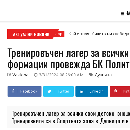
≣ Н
АКТУАЛНИ НОВИНИ
Кой е твоят билет към свободата – кросовият
кросов мотор
Тренировъчен лагер за всичк
формации провежда БК Полит
Vasilena
3/31/2024 08:26:00 AM
Дупница
Facebook
Twitter
Linkedin
Pint
Тренировъчен лагер за всички свои детско-юно
Тренировките са в Спортната зала в Дупница и в 