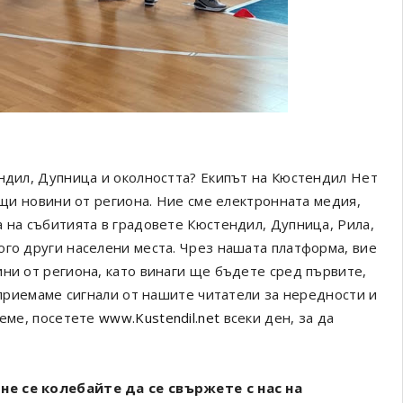
ендил, Дупница и околността? Екипът на Кюстендил Нет
ващи новини от региона. Ние сме електронната медия,
а на събитията в градовете Кюстендил, Дупница, Рила,
ого други населени места. Чрез нашата платформа, вие
ини от региона, като винаги ще бъдете сред първите,
а приемаме сигнали от нашите читатели за нередности и
реме, посетете
www.Kustendil.net
всеки ден, за да
не се колебайте да се свържете с нас на