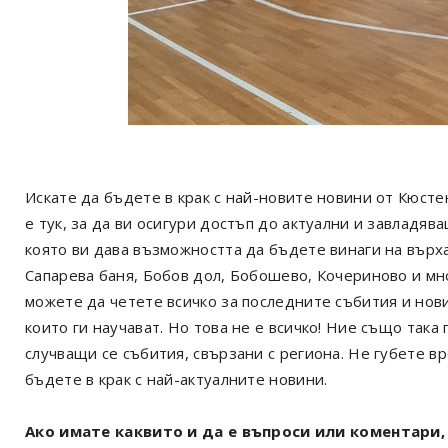
Искате да бъдете в крак с най-новите новини от Кюст
е тук, за да ви осигури достъп до актуални и завладя
която ви дава възможността да бъдете винаги на върх
Сапарева баня, Бобов дол, Бобошево, Кочериново и мн
можете да четете всичко за последните събития и нов
които ги научават. Но това не е всичко! Ние също так
случващи се събития, свързани с региона. Не губете в
бъдете в крак с най-актуалните новини.
Ако имате каквито и да е въпроси или коментари, 