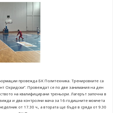
формации провежда БК Политехника. Тренировките са
мент Охридски“. Провеждат се по две занимания на ден
дството на квалифицирани треньори. Лагерът започна в
движда и два контролни мача за 16-годишните момчета
неделник от 17.30 ч., а втората ще бъде в сряда от 9.30