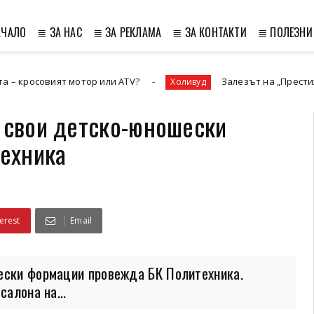
АЧАЛО
≣ ЗА НАС
≣ ЗА РЕКЛАМА
≣ ЗА КОНТАКТИ
≣ ПОЛЕЗНИ
 мотор или ATV?
Залезът на „Престижната телевизи
Холивуд
и свои детско-юношески
ехника
erest
Email
шески формации провежда БК Политехника.
салона на...