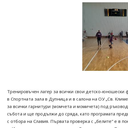
Тренировъчен лагер за всички свои детско-юношески 
в Спортната зала в Дупница и в салона на ОУ „Св. Кли
за всички гарнитури (момчета и момичета) под ръково
събота и ще продължи до сряда, като програмата пре
с отбора на Славия. Първата проверка с „белите“ е в по