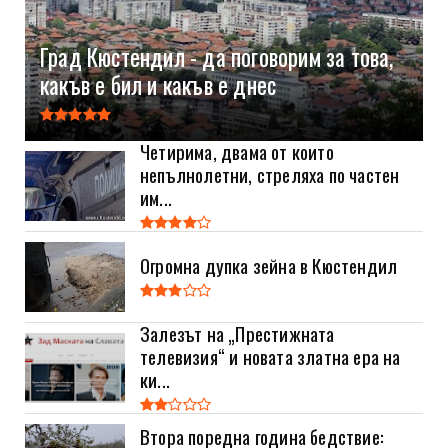
Град Кюстендил - да поговорим за това,
какъв е бил и какъв е днес
Четирима, двама от които
непълнолетни, стреляха по частен
им...
Огромна дупка зейна в Кюстендил
Залезът на „Престижната
телевизия“ и новата златна ера на
ки...
Втора поредна година бедствие: