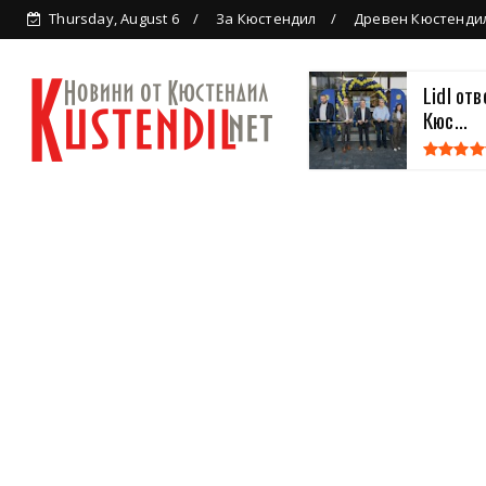
Thursday, August 6
За Кюстендил
Древен Кюстенди
Lidl от
Кюс...