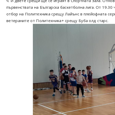
ч. И двете срещи ще се играят в Спортната зала. Отно
първенствата на Българска баскетболна лига. От 19.30 
отбор на Политехника срещу Лайънс в плейофната серия
ветераните от Политехника+ срещу Буба олд старс.