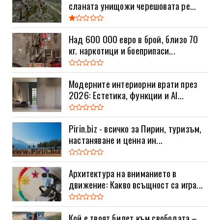
сланата унищожи черешовата ре...
Над 600 000 евро в брой, близо 70
кг. наркотици и боеприпаси...
Модерните интериорни врати през
2026: Естетика, функции и AI...
Pirin.biz - всичко за Пирин, туризъм,
настаняване и ценна ин...
Архитектура на вниманието в
движение: Какво всъщност са игра...
Кой е твоят билет към свободата –