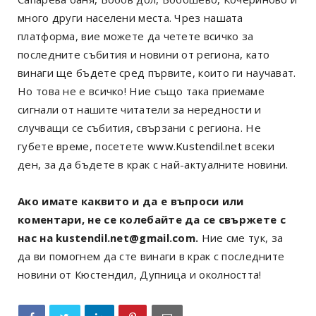
много други населени места. Чрез нашата
платформа, вие можете да четете всичко за
последните събития и новини от региона, като
винаги ще бъдете сред първите, които ги научават.
Но това не е всичко! Ние също така приемаме
сигнали от нашите читатели за нередности и
случващи се събития, свързани с региона. Не
губете време, посетете
www.Kustendil.net
всеки
ден, за да бъдете в крак с най-актуалните новини.
Ако имате каквито и да е въпроси или
коментари, не се колебайте да се свържете с
нас на kustendil.net@gmail.com.
Ние сме тук, за
да ви помогнем да сте винаги в крак с последните
новини от Кюстендил, Дупница и околността!