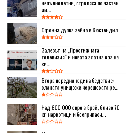
непълнолетни, стреляха по частен
им...
Огромна дупка зейна в Кюстендил
Залезът на „Престижната
телевизия“ и новата златна ера на
ки...
Втора поредна година бедствие:
сланата унищожи черешовата ре...
Над 600 000 евро в брой, близо 70
кг. наркотици и боеприпаси...