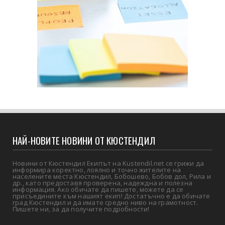
НАЙ-НОВИТЕ НОВИНИ ОТ КЮСТЕНДИЛ
Новини от Кюстендил Екипът на Kustendil.net се грижи да
информира коректно, лоялно и точно жителите на
населените места Кюстендил, Бобошево, Бобов дол, Рила и
др., като предоставя проверена, надеждна и полезна
информация. Ако обичате да пишете, можете да се
присъедините към нашият екип! Достатъчно е да обичате
град Кюстендил и да имате средно ниво на грамотност.
Пишете ни, за да получите подробности!