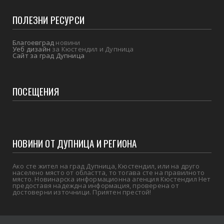
ПОЛЕЗНИ РЕСУРСИ
Благоевград
новини
Уеб дизайн
за Кюстендил и Дупница
Сайт за град Дупница
ПОСЕЩЕНИЯ
НОВИНИ ОТ ДУПНИЦА И РЕГИОНА
Ако сте жител на град Дупница, Кюстендил, или на друго
населено място от областта, то тогава сте на правилното
място. Новинарска информационна агенция Кюстендил Нет
предоставя надеждна информация, проверена от
достоверни източници. Приятен престой!