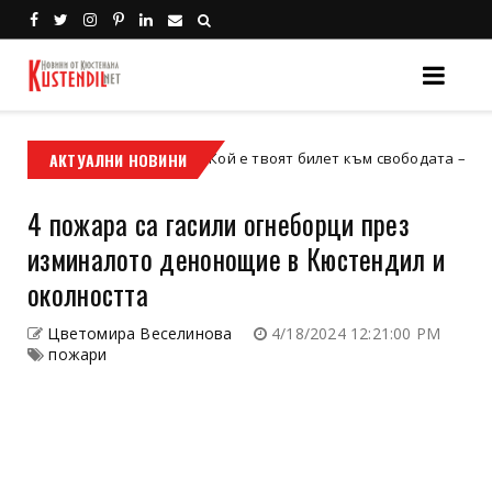
АКТУАЛНИ НОВИНИ
Кой е твоят билет към свободата – кросовият 
кросов мотор
4 пожара са гасили огнеборци през
изминалото денонощие в Кюстендил и
околността
Цветомира Веселинова
4/18/2024 12:21:00 PM
пожари