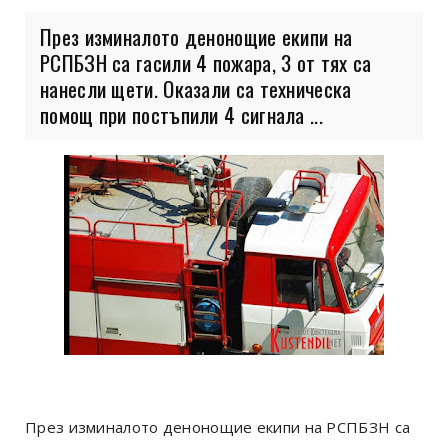
През изминалото денонощие екипи на
РСПБЗН са гасили 4 пожара, 3 от тях са
нанесли щети. Оказали са техническа
помощ при постъпили 4 сигнала ...
През изминалото денонощие екипи на РСПБЗН са