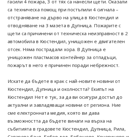
гасили 4 пожара, 3 от тях са нанесли щети. Оказали
са техническа помощ при постъпили 4 сигнала –
отстраняване на дърво на улица в Кюстендил и
отводняване на 3 мазета в Дупница. Пожарите с
щети са причинени от техническа неизправност в 2
автомобила в Кюстендил, унищожен е двигателен
отсек. Няма пострадали хора. В Дупница е
унищожен пластмасов контейнер за отпадъци,
пожарът в него е причинен поради небрежност.
Искате да бъдете в крак с най-новите новини от
Кюстендил, Дупница и околността? Екипът на
Кюстендил Нет е тук, за да ви осигури достъп до
актуални и завладяващи новини от региона. Ние
сме електронната медия, която ви дава
възможността да бъдете винаги на върха на
събитията в градовете Кюстендил, Дупница, Рила,
Сапарева баня, Бобов дол, Бобошево, Кочериново и