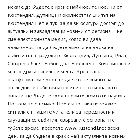
Искате да бъдете в крак с най-новите новини от
Кюстендил, Дупница и околността? Екипът на
Кюстендил Нет е тук, за да ви осигури достъп до
актуални и завладяващи новини от региона. Ние
сме електронната медия, която ви дава
възможността да бъдете винаги на върха на
събитията в градовете Кюстендил, Дупница, Рила,
Сапарева баня, Бобов дол, Бобошево, Кочериново и
много други населени места. Чрез нашата
платформа, вие можете да четете всичко за
последните събития и новини от региона, като
винаги ще бъдете сред първите, които ги научават.
Но това не е всичко! Ние също така приемаме
сигнали от нашите читатели за нередности и
случващи се събития, свързани с региона. Не
губете време, посетете
www.Kustendil.net
всеки
ден, за да бъдете в крак с най-актуалните новини.