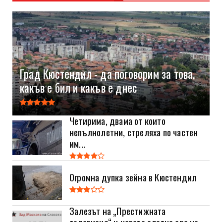
Град Кюстендил - да поговорим за това,
какъв е бил и какъв е днес
Четирима, двама от които
непълнолетни, стреляха по частен
им...
Огромна дупка зейна в Кюстендил
Залезът на „Престижната
телевизия“ и новата златна ера на