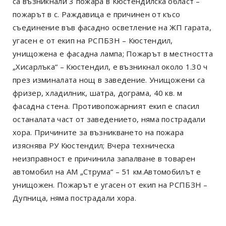
са възникнали 3 пожара в Кюстендилска област –
пожарът в с. Раждавица е причинен от късо
съединение във фасадно осветление на ЖП гарата,
угасен е от екип на РСПБЗН – Кюстендил,
унищожена е фасадна лампа; Пожарът в местността
„Хисарлъка“ – Кюстендил, е възникнал около 1.30 ч
през изминалата нощ в заведение. Унищожени са
фризер, хладилник, шатра, дограма, 40 кв. м
фасадна стена. Противопожарният екип е спасил
останалата част от заведението, няма пострадали
хора. Причините за възникването на пожара
изяснява РУ Кюстендил; Вчера техническа
неизправност е причинила запалване в товарен
автомобил на АМ „Струма“ – 51 км.Автомобилът е
унищожен. Пожарът е угасен от екип на РСПБЗН –
Дупница, няма пострадали хора.