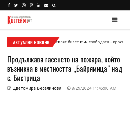
АКТУАЛНИ НОВИНИ
Кой е твоят билет към свободата – кросовият мотор 
осов мотор
Продължава гасенето на пожара, който
възникна в местността „Байрямица“ над
с. Бистрица
Цветомира Веселинова
8/29/2024 11:45:00 AM