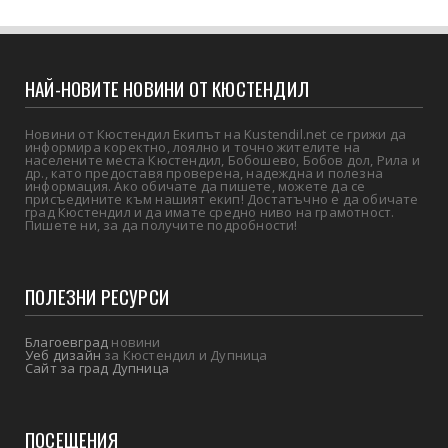
НАЙ-НОВИТЕ НОВИНИ ОТ КЮСТЕНДИЛ
Новини от Кюстендил Екипът на Kustendil.net се грижи да
информира коректно, лоялно и точно жителите на
населените места Кюстендил, Бобошево, Бобов дол, Рила и
др., като предоставя проверена, надеждна и полезна
информация. Ако обичате да пишете, можете да се
присъедините към нашият екип! Достатъчно е да обичате
град Кюстендил и да имате средно ниво на грамотност.
Пишете ни, за да получите подробности!
ПОЛЕЗНИ РЕСУРСИ
Благоевград
новини
Уеб дизайн
за Кюстендил и Дупница
Сайт за град Дупница
ПОСЕЩЕНИЯ