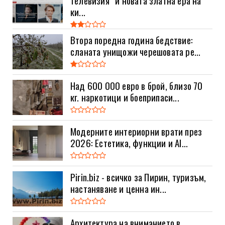
ки...
Втора поредна година бедствие:
сланата унищожи черешовата ре...
Над 600 000 евро в брой, близо 70
кг. наркотици и боеприпаси...
Модерните интериорни врати през
2026: Естетика, функции и AI...
Pirin.biz - всичко за Пирин, туризъм,
настаняване и ценна ин...
Архитектура на вниманието в