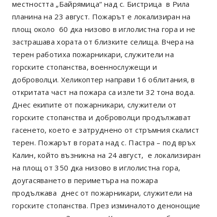
местността „Байрямица“ над с. Бистрица в Рила
планина на 23 август. Пожарът е локализиран на
площ около 60 дка низово в иглолистна гора и не
застрашава хората от близките селища. Вчера на
терен работиха пожарникари, служители на
горските стопанства, военнослужещи и
доброволци. Хеликоптер направи 16 облитания, в
откритата част на пожара са излети 32 тона вода.
Днес екипите от пожарникари, служители от
горските стопанства и доброволци продължават
гасенето, което е затруднено от стръмния скалист
терен. Пожарът в гората над с. Пастра – под връх
Калин, който възникна на 24 август, е локализиран
на площ от 350 дка низово в иглолистна гора,
доугасяването в периметъра на пожара
продължава днес от пожарникари, служители на
горските стопанства. През изминалото денонощие