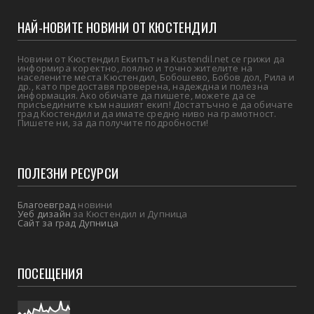
НАЙ-НОВИТЕ НОВИНИ ОТ КЮСТЕНДИЛ
Новини от Кюстендил Екипът на Kustendil.net се грижи да
информира коректно, лоялно и точно жителите на
населените места Кюстендил, Бобошево, Бобов дол, Рила и
др., като предоставя проверена, надеждна и полезна
информация. Ако обичате да пишете, можете да се
присъедините към нашият екип! Достатъчно е да обичате
град Кюстендил и да имате средно ниво на грамотност.
Пишете ни, за да получите подробности!
ПОЛЕЗНИ РЕСУРСИ
Благоевград
новини
Уеб дизайн
за Кюстендил и Дупница
Сайт за град Дупница
ПОСЕЩЕНИЯ