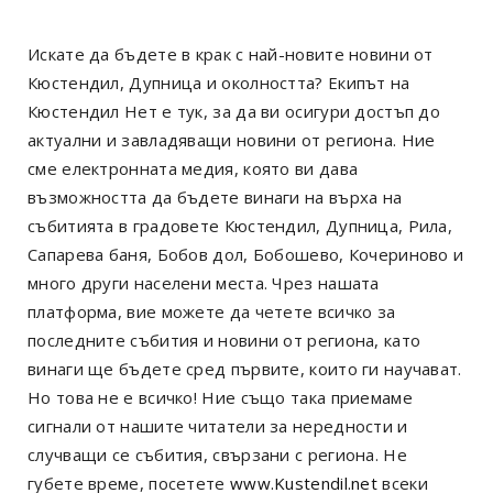
Искате да бъдете в крак с най-новите новини от
Кюстендил, Дупница и околността? Екипът на
Кюстендил Нет е тук, за да ви осигури достъп до
актуални и завладяващи новини от региона. Ние
сме електронната медия, която ви дава
възможността да бъдете винаги на върха на
събитията в градовете Кюстендил, Дупница, Рила,
Сапарева баня, Бобов дол, Бобошево, Кочериново и
много други населени места. Чрез нашата
платформа, вие можете да четете всичко за
последните събития и новини от региона, като
винаги ще бъдете сред първите, които ги научават.
Но това не е всичко! Ние също така приемаме
сигнали от нашите читатели за нередности и
случващи се събития, свързани с региона. Не
губете време, посетете
www.Kustendil.net
всеки