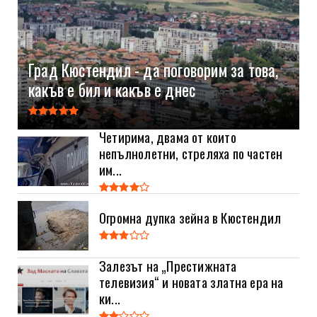
Град Кюстендил - да поговорим за това,
какъв е бил и какъв е днес
Четирима, двама от които
непълнолетни, стреляха по частен
им...
Огромна дупка зейна в Кюстендил
Залезът на „Престижната
телевизия“ и новата златна ера на
ки...