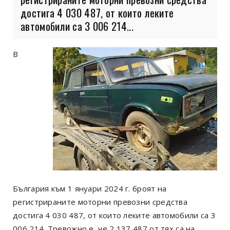
достига 4 030 487, от които леките
автомобили са 3 006 214...
В
България към 1 януари 2024 г. броят на
регистрираните моторни превозни средства
достига 4 030 487, от които леките автомобили са 3
006 214. Тревожно е, че 2 137 487 от тях са на