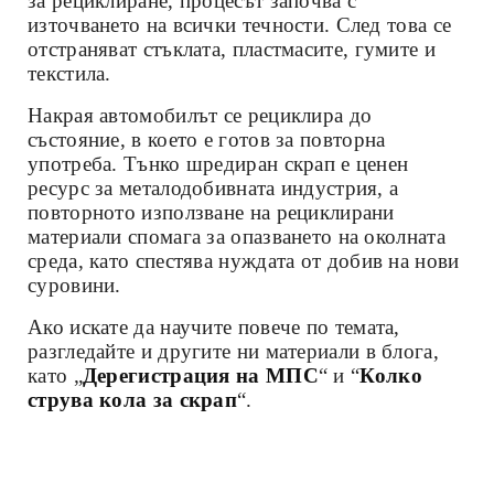
за рециклиране, процесът започва с
източването на всички течности. След това се
отстраняват стъклата, пластмасите, гумите и
текстила.
Накрая автомобилът се рециклира до
състояние, в което е готов за повторна
употреба. Тънко шредиран скрап е ценен
ресурс за металодобивната индустрия, а
повторното използване на рециклирани
материали спомага за опазването на околната
среда, като спестява нуждата от добив на нови
суровини.
Ако искате да научите повече по темата,
разгледайте и другите ни материали в блога,
като „
Дерегистрация на МПС
“ и “
Колко
струва кола за скрап
“.