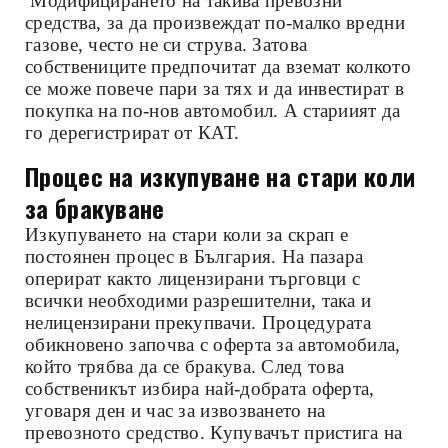
Модифицирането на такива превозни
средства, за да произвеждат по-малко вредни
газове, често не си струва. Затова
собствениците предпочитат да вземат колкото
се може повече пари за тях и да инвестират в
покупка на по-нов автомобил. А стариият да
го дерегистрират от КАТ.
Процес на изкупуване на стари коли
за бракуване
Изкупуването на стари коли за скрап е
постоянен процес в България. На пазара
оперират както лицензирани търговци с
всички необходими разрешителни, така и
нелицензирани прекупвачи. Процедурата
обикновено започва с оферта за автомобила,
който трябва да се бракува. След това
собственикът избира най-добрата оферта,
уговаря ден и час за извозването на
превозното средство. Купувачът пристига на