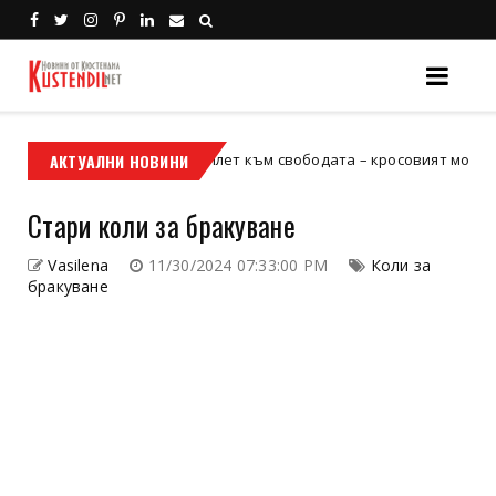
Кой е твоят билет към свободата – кросовият мотор или ATV?
АКТУАЛНИ НОВИНИ
р
Стари коли за бракуване
Vasilena
11/30/2024 07:33:00 PM
Коли за
бракуване