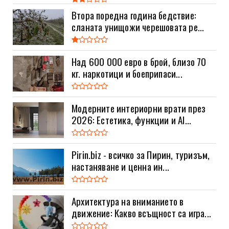
Втора поредна година бедствие:
сланата унищожи черешовата ре...
Над 600 000 евро в брой, близо 70
кг. наркотици и боеприпаси...
Модерните интериорни врати през
2026: Естетика, функции и AI...
Pirin.biz - всичко за Пирин, туризъм,
настаняване и ценна ин...
Архитектура на вниманието в
движение: Какво всъщност са игра...