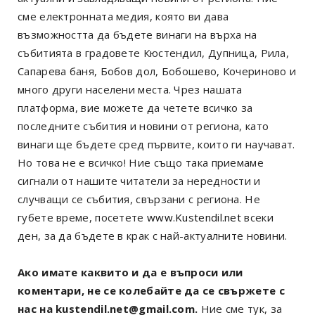
сме електронната медия, която ви дава
възможността да бъдете винаги на върха на
събитията в градовете Кюстендил, Дупница, Рила,
Сапарева баня, Бобов дол, Бобошево, Кочериново и
много други населени места. Чрез нашата
платформа, вие можете да четете всичко за
последните събития и новини от региона, като
винаги ще бъдете сред първите, които ги научават.
Но това не е всичко! Ние също така приемаме
сигнали от нашите читатели за нередности и
случващи се събития, свързани с региона. Не
губете време, посетете
www.Kustendil.net
всеки
ден, за да бъдете в крак с най-актуалните новини.
Ако имате каквито и да е въпроси или
коментари, не се колебайте да се свържете с
нас на kustendil.net@gmail.com.
Ние сме тук, за