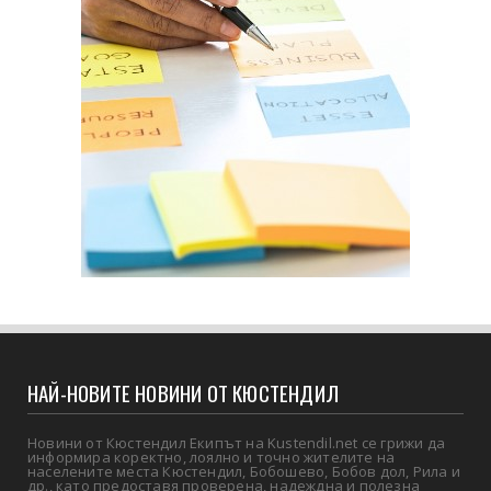
НАЙ-НОВИТЕ НОВИНИ ОТ КЮСТЕНДИЛ
Новини от Кюстендил Екипът на Kustendil.net се грижи да
информира коректно, лоялно и точно жителите на
населените места Кюстендил, Бобошево, Бобов дол, Рила и
др., като предоставя проверена, надеждна и полезна