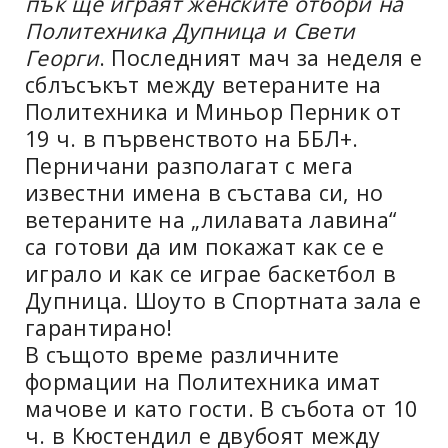
пък ще играят женските отбори на
Политехника Дупница и Свети
Георги
. Последният мач за неделя е
сблъсъкът между ветераните на
Политехника и Миньор Перник от
19 ч. в първенството на ББЛ+.
Перничани разполагат с мега
известни имена в състава си, но
ветераните на „лилавата лавина“
са готови да им покажат как се е
играло и как се играе баскетбол в
Дупница. Шоуто в Спортната зала е
гарантирано!
В същото време различните
формации на Политехника имат
мачове и като гости. В събота от 10
ч. в Кюстендил е двубоят между