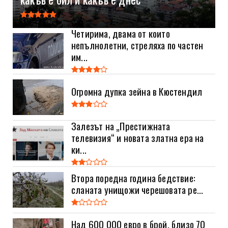
Четирима, двама от които
непълнолетни, стреляха по частен
им...
Огромна дупка зейна в Кюстендил
Залезът на „Престижната
телевизия“ и новата златна ера на
ки...
Втора поредна година бедствие:
сланата унищожи черешовата ре...
Над 600 000 евро в брой, близо 70