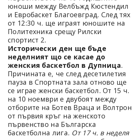
юноши между Велбъжд Кюстендил
и Евробаскет Благоевград. След тях
от 12:30 ч. ще играят юношите на
Политехника срещу Рилски
спортист 2.
Исторически ден ще бъде
неделният що се касае до
женския баскетбол в Дупница
.
Причината е, че след десетилетия
пауза в Спортната зала отново ще
се играе женски баскетбол. От 15 ч.
на 10 ноември е двубоят между
отборите на Ботев Враца и Волтрон
от първия кръг на женското
първенство на Българска
баскетболна лига.
От 17 ч. в неделя