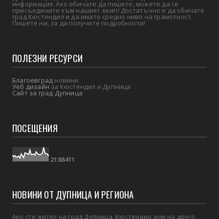
информация. Ако обичате да пишете, можете да се
присъедините към нашият екип! Достатъчно е да обичате
град Кюстендил и да имате средно ниво на грамотност.
Пишете ни, за да получите подробности!
ПОЛЕЗНИ РЕСУРСИ
Благоевград
новини
Уеб дизайн
за Кюстендил и Дупница
Сайт за град Дупница
ПОСЕЩЕНИЯ
2
1
8
8
4
1
1
НОВИНИ ОТ ДУПНИЦА И РЕГИОНА
Ако сте жител на град Дупница, Кюстендил, или на друго