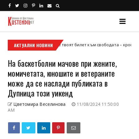
АКТУАЛНИ НОВИНИ
Кой е твоят билет към свободата – кросовият мотор 
осов мотор
На баскетболни мачове при жените,
момичетата, юношите и ветераните
може да се наслади публиката в
Дупница този уикенд
Цветомира Веселинова
11/08/2024 11:50:00
AM