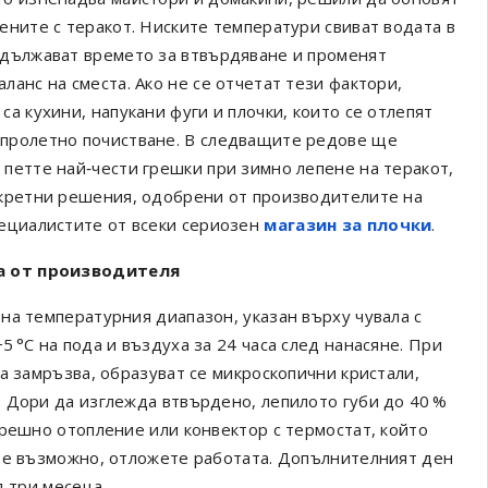
тените с теракот. Ниските температури свиват водата в
удължават времето за втвърдяване и променят
ланс на сместа. Ако не се отчетат тези фактори,
са кухини, напукани фуги и плочки, които се отлепят
пролетно почистване. В следващите редове ще
 петте най‑чести грешки при зимно лепене на теракот,
нкретни решения, одобрени от производителите на
пециалистите от всеки сериозен
магазин за плочки
.
а от производителя
на температурния диапазон, указан върху чувала с
 °C на пода и въздуха за 24 часа след нанасяне. При
а замръзва, образуват се микроскопични кристали,
 Дори да изглежда втвърдено, лепилото губи до 40 %
трешно отопление или конвектор с термостат, който
е е възможно, отложете работата. Допълнителният ден
д три месеца.