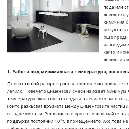
пода или с
лепилото, 
химичния ба
резултатът 
още преди 
разгледаме
както и ко
лепила и с
1. Работа под минималната температура, посочен
Първата и най‑разпространена грешка е игнорирането 
лепило. Повечето циментови смеси изискват минимум +5
температура около нулата водата в лепилото започва д
които разкъсват връзката между циментовите частици.
от адхезията си. Решението е просто: използвайте въ
поддържа постоянни 10 °C в помещението. Ако това н
забавяне струва далеч по‑малко от ремонт на пода сле