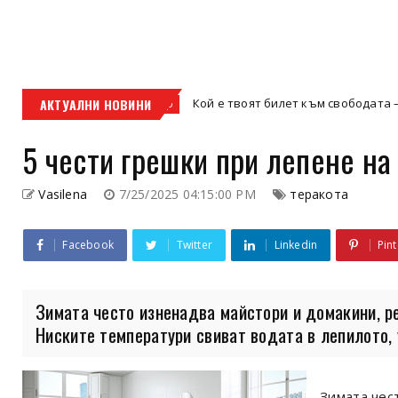
АКТУАЛНИ НОВИНИ
Кой е твоят билет към свободата – кросовият мо
кросов мотор
5 чести грешки при лепене на
Vasilena
7/25/2025 04:15:00 PM
теракота
Facebook
Twitter
Linkedin
Pint
Зимата често изненадва майстори и домакини, р
Ниските температури свиват водата в лепилото, у
Зимата чес