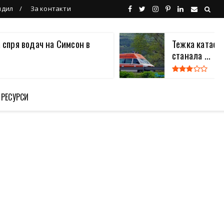
ндил
За контакти
 спря водач на Симсон в
Тежка катаст
станала ...
 РЕСУРСИ