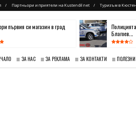
л
Партньори и приятели на Kustendil net
Туризъм в Кюсте
вори първия си магазин в град
Полицията
Благоев...
АЧАЛО
≣ ЗА НАС
≣ ЗА РЕКЛАМА
≣ ЗА КОНТАКТИ
≣ ПОЛЕЗНИ