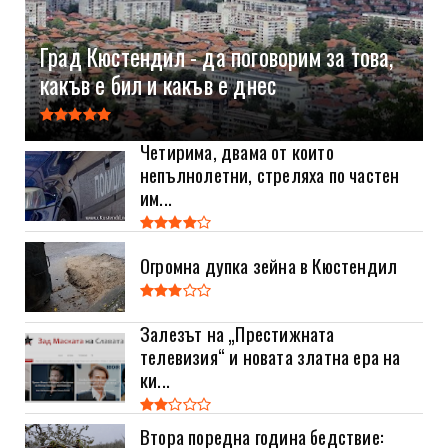
Град Кюстендил - да поговорим за това,
какъв е бил и какъв е днес
Четирима, двама от които
непълнолетни, стреляха по частен
им...
Огромна дупка зейна в Кюстендил
Залезът на „Престижната
телевизия“ и новата златна ера на
ки...
Втора поредна година бедствие: