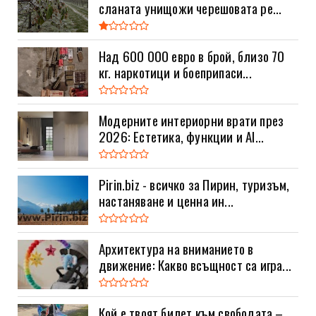
сланата унищожи черешовата ре...
Над 600 000 евро в брой, близо 70
кг. наркотици и боеприпаси...
Модерните интериорни врати през
2026: Естетика, функции и AI...
Pirin.biz - всичко за Пирин, туризъм,
настаняване и ценна ин...
Архитектура на вниманието в
движение: Какво всъщност са игра...
Кой е твоят билет към свободата –