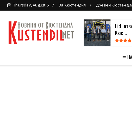
Thursday, August 6
За Кюстендил
Древен Кюстенди
Lidl от
Кюс...
≣ Н