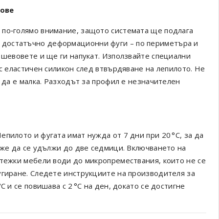
дове
 по‑голямо внимание, защото системата ще подлага
е достатъчно деформационни фуги – по периметъра и
 шевовете и ще ги напукат. Използвайте специални
 с еластичен силикон след втвърдяване на лепилото. Не
а да е малка. Разходът за профил е незначителен
пилото и фугата имат нужда от 7 дни при 20 °C, за да
оже да се удължи до две седмици. Включването на
 тежки мебели води до микропремествания, които не се
угиране. Следете инструкциите на производителя за
C и се повишава с 2 °C на ден, докато се достигне