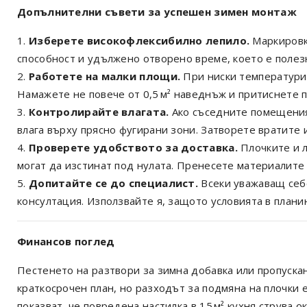
Допълнителни съвети за успешен зимен монтаж
Изберете високофлексибилно лепило.
Маркировк
способност и удължено отворено време, което е полезн
Работете на малки площи.
При ниски температури 
Намажете не повече от 0,5 м² наведнъж и притиснете п
Контролирайте влагата.
Ако съседните помещения 
влага върху прясно фугирани зони. Затворете вратите и
Проверете удобството за доставка.
Плочките и л
могат да изстинат под нулата. Пренесете материалите
Допитайте се до специалист.
Всеки уважаващ себе
консултация. Използвайте я, защото условията в планин
Финансов поглед
Пестенето на разтвори за зимна добавка или пропуска
краткосрочен план, но разходът за подмяна на плочки 
показват, че повредена настилка в 15 м² кухня струва 