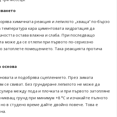
яването
корява химичната реакция и лепилото „хваща“ по‑бързо
на температура кара циментовата хидратация да
ността остава влажна и слаба. При последващо
та може да се отлепи при първото по‑сериозно
но затоплете помещението. Така реакцията протича
а основа
сновата и подобрява сцеплението. През зимата
им се свиват. Без грундиране лепилото не може да
псулира между пода и плочката и при първото затопляне
оникващ грунд при минимум +8 °C и изчакайте пълното
 но в студено време дайте двойно повече. Това е
на.