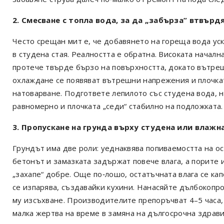
2. Смесване с топла вода, за да „забърза” втвърд
Често срещан мит е, че добавянето на гореща вода ус
в студена стая. Реалността е обратна. Високата начал
протече твърде бързо на повърхността, докато вътреш
охлаждане се появяват вътрешни напрежения и плочка
натоварване. Подгответе лепилото със студена вода, 
равномерно и плочката „седи“ стабилно на подложката.
3. Пропускане на грунда върху студена или влажн
Грундът има две роли: уеднаквява попиваемостта на о
бетонът и замазката задържат повече влага, а порите 
„захапе“ добре. Още по‑лошо, остатъчната влага се ка
се изпарява, създавайки кухини. Нанасяйте дълбокопр
му изсъхване. Производителите препоръчват 4–5 часа,
малка жертва на време в замяна на дългосрочна здрави