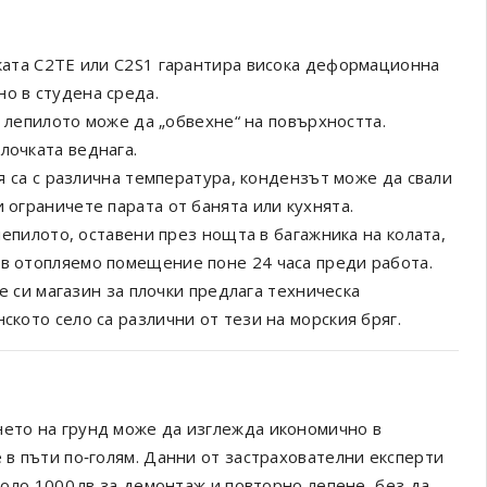
ата C2TE или C2S1 гарантира висока деформационна
о в студена среда.
лепилото може да „обвехне“ на повърхността.
лочката веднага.
са с различна температура, кондензът може да свали
 ограничете парата от банята или кухнята.
епилото, оставени през нощта в багажника на колата,
 в отопляемо помещение поне 24 часа преди работа.
 си магазин за плочки предлага техническа
ското село са различни от тези на морския бряг.
нето на грунд може да изглежда икономично в
е в пъти по‑голям. Данни от застрахователни експерти
около 1000 лв за демонтаж и повторно лепене, без да