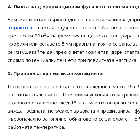
4. Липса на деформационни фуги в отопляеми по
Зимният монтаж върху подово отопление изисква дори
теракота
на цикли „студено–горещо“. Ако не оставит
през всеки 20 м² – напреженията ще се концентрират в
профили или оставете 5 мм празнина, която се запълва
се изкушавайте да „прескочите“ този етап, дори стаят
спрямо потенциалните щети при повдигната настилка.
5. Припрян старт на експлоатацията
Последната грешка е бързото въвеждане в употреба. Ле
постигнат пълна якост. При зимни условия този срок м
подовото отопление след 48 часа или натоварването с
виждат веднага, но weaken връзката и предизвикват ф
първоначално затопляне: обикновено се започва от 15 °
работната температура.