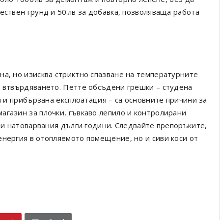
ествен грунд и 50 лв за добавка, позволяваща работа
на, но изисква стриктно спазване на температурните
и втвърдяването. Петте обсъдени грешки – студена
и и прибързана експлоатация – са основните причини за
агазин за плочки, гъвкаво лепило и контролирани
чни натоварвания дълги години. Следвайте препоръките,
енергия в отопляемото помещение, но и сиви коси от