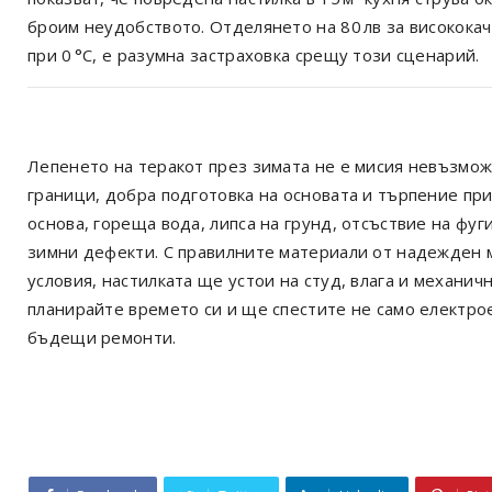
броим неудобството. Отделянето на 80 лв за висококач
при 0 °C, е разумна застраховка срещу този сценарий.
Лепенето на теракот през зимата не е мисия невъзмож
граници, добра подготовка на основата и търпение пр
основа, гореща вода, липса на грунд, отсъствие на фуг
зимни дефекти. С правилните материали от надежден м
условия, настилката ще устои на студ, влага и механи
планирайте времето си и ще спестите не само електро
бъдещи ремонти.