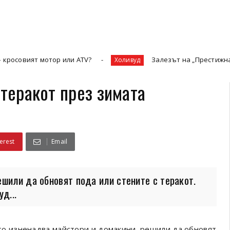
тор или ATV?
Залезът на „Престижната телевизия“
Холивуд
 теракот през зимата
erest
Email
ешили да обновят пода или стените с теракот.
д...
то изненадва майстори и домакини, решили да обновят