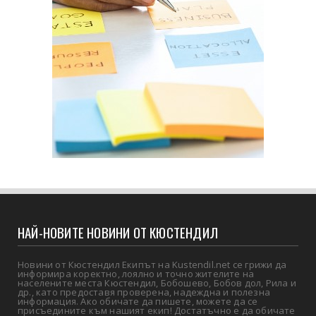
НАЙ-НОВИТЕ НОВИНИ ОТ КЮСТЕНДИЛ
Новини от Кюстендил Екипът на Kustendil.net се грижи да
информира коректно, лоялно и точно жителите на
населените места Кюстендил, Бобошево, Бобов дол, Рила и
др., като предоставя проверена, надеждна и полезна
информация. Ако обичате да пишете, можете да се
присъедините към нашият екип! Достатъчно е да обичате