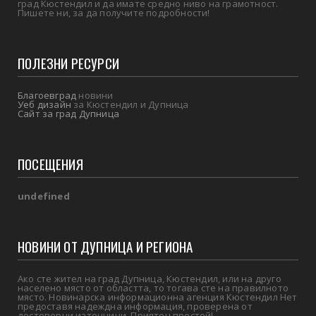
град Кюстендил и да имате средно ниво на грамотност.
Пишете ни, за да получите подробности!
ПОЛЕЗНИ РЕСУРСИ
Благоевград
новини
Уеб дизайн
за Кюстендил и Дупница
Сайт за град Дупница
ПОСЕЩЕНИЯ
u
n
d
e
f
i
n
e
d
НОВИНИ ОТ ДУПНИЦА И РЕГИОНА
Ако сте жител на град Дупница, Кюстендил, или на друго
населено място от областта, то тогава сте на правилното
място. Новинарска информационна агенция Кюстендил Нет
предоставя надеждна информация, проверена от
достоверни източници. Приятен престой!