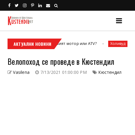
свободата – кросовият мотор или ATV?
АКТУАЛНИ НОВИНИ
Залезът на 
Холивуд
Велопоход се проведе в Кюстендил
Vasilena
7/13/2021 01:00:00 PM
Кюстендил