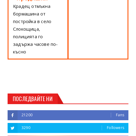
Крадец отмъкна
бормашина от
постройка в село
Слокощица,
полицията го
задържа часове по-
късно
ПОСЛЕДВАЙТЕ НИ
21200
Fans
3290
Followers