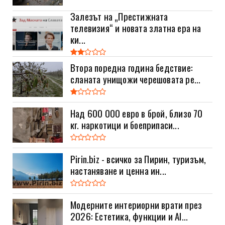
Залезът на „Престижната
телевизия“ и новата златна ера на
ки...
Втора поредна година бедствие:
сланата унищожи черешовата ре...
Над 600 000 евро в брой, близо 70
кг. наркотици и боеприпаси...
Pirin.biz - всичко за Пирин, туризъм,
настаняване и ценна ин...
Модерните интериорни врати през
2026: Естетика, функции и AI...