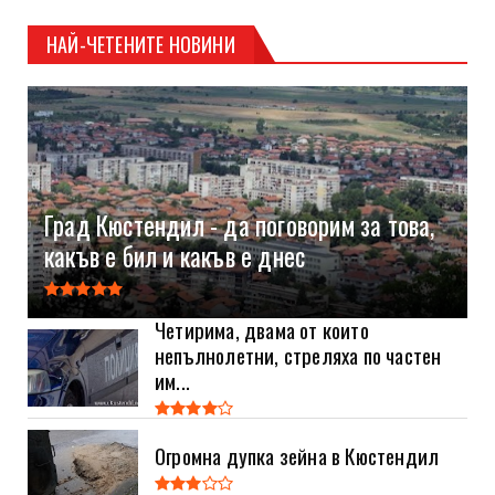
НАЙ-ЧЕТЕНИТЕ НОВИНИ
Град Кюстендил - да поговорим за това,
какъв е бил и какъв е днес
Четирима, двама от които
непълнолетни, стреляха по частен
им...
Огромна дупка зейна в Кюстендил