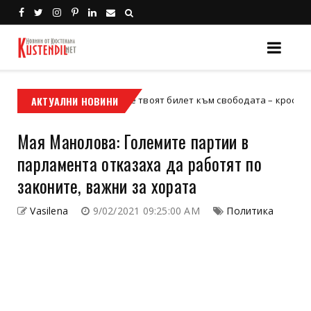
АКТУАЛНИ НОВИНИ
Кой е твоят билет към свободата – кросовият мотор 
осов мотор
Мая Манолова: Големите партии в
парламента отказаха да работят по
законите, важни за хората
Vasilena
9/02/2021 09:25:00 AM
Политика