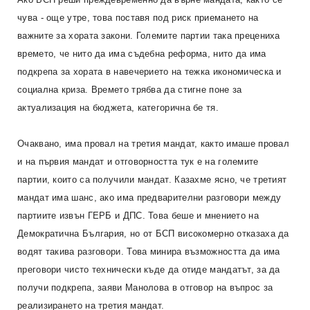
чува - още утре, това поставя под риск приемането на
важните за хората закони. Големите партии така прецениха
времето, че нито да има съдебна реформа, нито да има
подкрепа за хората в навечерието на тежка икономическа и
социална криза. Времето трябва да стигне поне за
актуализация на бюджета, категорична бе тя.
Очаквано, има провал на третия мандат, както имаше провал
и на първия мандат и отговорността тук е на големите
партии, които са получили мандат. Казахме ясно, че третият
мандат има шанс, ако има предварителни разговори между
партиите извън ГЕРБ и ДПС. Това беше и мнението на
Демократична България, но от БСП високомерно отказаха да
водят такива разговори. Това минира възможността да има
преговори чисто технически къде да отиде мандатът, за да
получи подкрепа, заяви Манолова в отговор на въпрос за
реализирането на третия мандат.