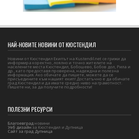
НАЙ-НОВИТЕ НОВИНИ ОТ КЮСТЕНДИЛ
Новини от Кюстендил Екипът на Kustendil.net се грижи да
информира коректно, лоялно и точно жителите на
населените места Кюстендил, Бобошево, Бобов дол, Рила и
др., като предоставя проверена, надеждна и полезна
информация. Ако обичате да пишете, можете да се
присъедините към нашият екип! Достатъчно е да обичате
град Кюстендил и да имате средно ниво на грамотност.
Пишете ни, за да получите подробности!
ПОЛЕЗНИ РЕСУРСИ
Благоевград
новини
Уеб дизайн
за Кюстендил и Дупница
Сайт за град Дупница