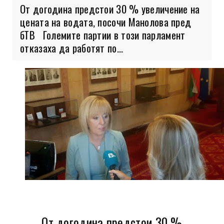
От догодина предстои 30 % увеличение на
цената на водата, посочи Манолова пред
бТВ Големите партии в този парламент
отказаха да работят по...
От догодина предстои 30 %