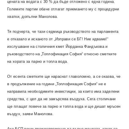
цената на водата с 30 % да бъде отложено с една година.
Големите партии обаче отлагат приемането му с процедурни
хватки, допълни Манолова.
Тя подчерта, че тази седмица ръководството на парламента
е отказало и исканото от „Изправи се БГ! Ние идваме!“
изслушване на столичния кмет Йорданка Фандъкова и
ръководството на „Топлофикация София“ относно сметките
на хората за парно и топла вода.
От есента сметките ще нараснат главоломно, а се оказва, че
в продължение на години „Топлофикация София“ не е
направила необходимите инвестиции, за които има заделени
средства, с цел да не замърсява въздуха. Сега столичани
ще плащат повече за парно и топла вода и ще дишат мръсен
въздух, заяви Манолова.
Ако БСП реши преждевременно да върне мандата, както се