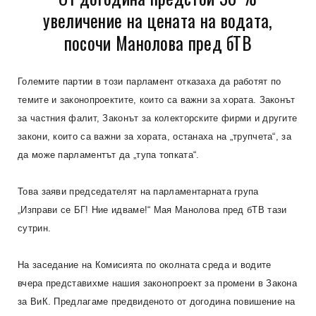
увеличение на цената на водата,
посочи Манолова пред бТВ
Големите партии в този парламент отказаха да работят по
темите и законопроектите, които са важни за хората. Законът
за частния фалит, Законът за колекторските фирми и другите
закони, които са важни за хората, останаха на „трупчета“, за
да може парламентът да „тупа топката“.
Това заяви председателят на парламентарната група
„Изправи се БГ! Ние идваме!“ Мая Манолова пред бТВ тази
сутрин.
На заседание на Комисията по околната среда и водите
вчера представихме нашия законопроект за промени в Закона
за ВиК. Предлагаме предвиденото от догодина повишение на