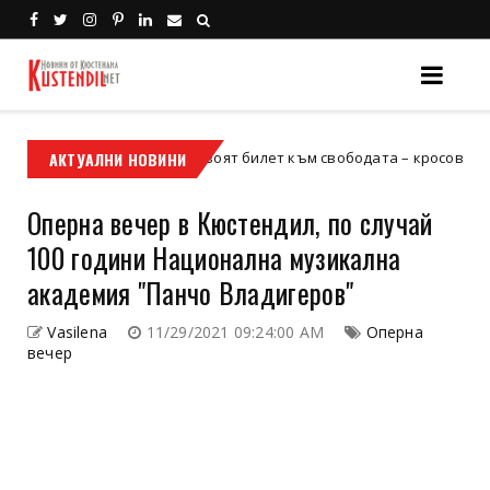
АКТУАЛНИ НОВИНИ
Кой е твоят билет към свободата – кросовият мотор и
сов мотор
Оперна вечер в Кюстендил, по случай
100 години Национална музикална
академия "Панчо Владигеров"
Vasilena
11/29/2021 09:24:00 AM
Оперна
вечер