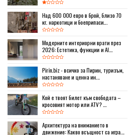
Над 600 000 евро в брой, близо 70
кг. наркотици и боеприпаси...
Модерните интериорни врати през
2026: Естетика, функции и AI...
Pirin.biz - всичко за Пирин, туризъм,
настаняване и ценна ин...
Кой е твоят билет към свободата –
кросовият мотор или ATV? ...
Архитектура на вниманието в
движение: Какво всъщност са игра...