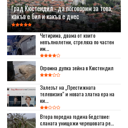
Град Кюстендил - да поговорим за това,
какъв е бил и какъв е днес
Четирима, двама от които
непълнолетни, стреляха по частен
им...
Огромна дупка зейна в Кюстендил
Залезът на „Престижната
телевизия“ и новата златна ера на
ки...
Втора поредна година бедствие:
сланата унищожи черешовата ре...