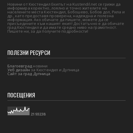
Новини от Кюстендил Екипът на Kustendil.net се грижи да
информира коректно, лоялно и точно жителите на
населените места Кюстендил, Бобошево, Бобов дол, Рила и
др., като предоставя проверена, надеждна и полезна
информация. Ако обичате да пишете, можете да се
присъедините към нашият екип! Достатъчно е да обичате
град Кюстендил и да имате средно ниво на грамотност.
Пишете ни, за да получите подробности!
ПОЛЕЗНИ РЕСУРСИ
Благоевград
новини
Уеб дизайн
за Кюстендил и Дупница
Сайт за град Дупница
ПОСЕЩЕНИЯ
2
1
9
3
2
3
8