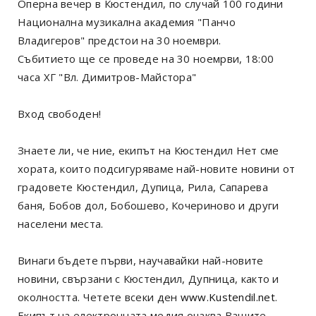
Оперна вечер в Кюстендил, по случай 100 години
Национална музикална академия "Панчо
Владигеров" предстои на 30 ноември.
Събитието ще се проведе на 30 ноемрви, 18:00
часа ХГ "Вл. Димитров-Майстора"
Вход свободен!
Знаете ли, че ние, екипът на Кюстендил Нет сме
хората, които подсигуряваме най-новите новини от
градовете Кюстендил, Дупица, Рила, Сапарева
баня, Бобов дол, Бобошево, Кочериново и други
населени места.
Винаги бъдете първи, научавайки най-новите
новини, свързани с Кюстендил, Дупница, както и
околността. Четете всеки ден
www.Kustendil.net
.
Екипът на електронната медия очаква Вашите