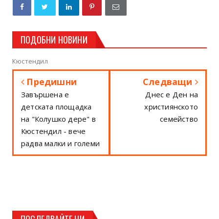
ПОДОБНИ НОВИНИ
Кюстендил
Предишни
Следващи
Завършена е
Днес е Ден на
детската площадка
християнското
на "Колушко дере" в
семейство
Кюстендил - вече
радва малки и големи
ПОСЛЕДВАЙТЕ НИ