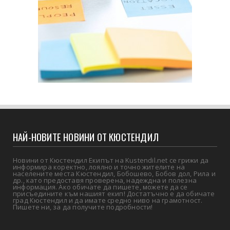
НАЙ-НОВИТЕ НОВИНИ ОТ КЮСТЕНДИЛ
Новини от Кюстендил Екипът на Kustendil.net се грижи да
информира коректно, лоялно и точно жителите на
населените места Кюстендил, Бобошево, Бобов дол, Рила и
др., като предоставя проверена, надеждна и полезна
информация. Ако обичате да пишете, можете да се
присъедините към нашият екип! Достатъчно е да обичате
град Кюстендил и да имате средно ниво на грамотност.
Пишете ни, за да получите подробности!