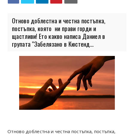
Отново доблестна и честна постъпка,
постъпка, която ни прави горди и
щастливи! Ето какво написа Даниел в
групата "Забелязано в Кюстенд...
Отново доблестна и честна постъпка, постъпка,