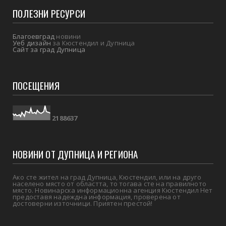
ПОЛЕЗНИ РЕСУРСИ
Благоевград
новини
Уеб дизайн
за Кюстендил и Дупница
Сайт за град Дупница
ПОСЕЩЕНИЯ
2
1
8
8
6
3
7
НОВИНИ ОТ ДУПНИЦА И РЕГИОНА
Ако сте жител на град Дупница, Кюстендил, или на друго
населено място от областта, то тогава сте на правилното
място. Новинарска информационна агенция Кюстендил Нет
предоставя надеждна информация, проверена от
достоверни източници. Приятен престой!