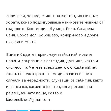
Знаете ли, че ние, екипът на Кюстендил Нет сме
хората, които подсигуряваме най-новите новини от
градовете Кюстендил, Дупица, Рила, Сапарева
баня, Бобов дол, Бобошево, Кочериново и други
населени места.
Винаги бъдете първи, научавайки най-новите
новини, свързани с Кюстендил, Дупница, както и
околността. Четете всеки ден
www.Kustendil.net
.
Екипът на електронната медия очаква Вашите
сигнали за нередности, случващи се събития, както
и за всичко, касаещо Кюстендил и региона на
редакционната поща, която е
kustendil.net@gmail.com