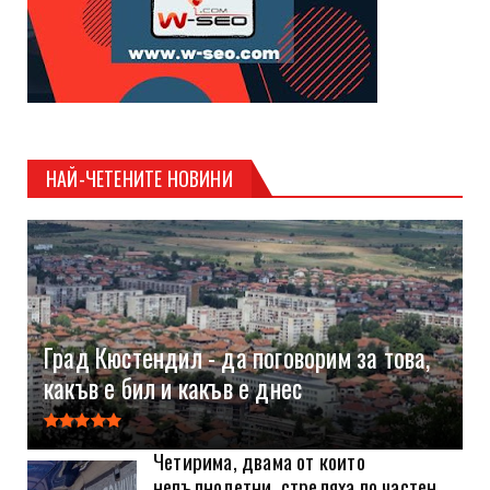
НАЙ-ЧЕТЕНИТЕ НОВИНИ
Град Кюстендил - да поговорим за това,
какъв е бил и какъв е днес
Четирима, двама от които
непълнолетни, стреляха по частен