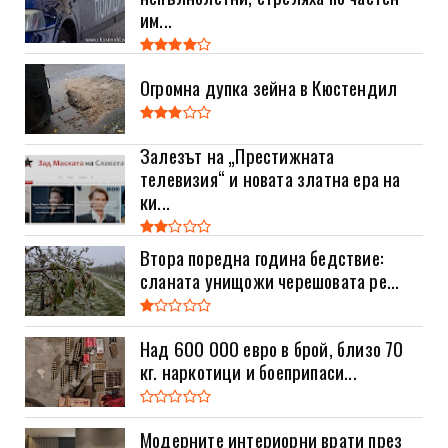
им...
Огромна дупка зейна в Кюстендил
Залезът на „Престижната
телевизия“ и новата златна ера на
ки...
Втора поредна година бедствие:
сланата унищожи черешовата ре...
Над 600 000 евро в брой, близо 70
кг. наркотици и боеприпаси...
Модерните интериорни врати през