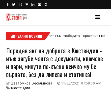
АКТУАЛНИ НОВИНИ
Кой е твоят билет към свободата – кросовият мотор или AT
отор
Пореден акт на доброта в Кюстендил -
мъж загуби чанта с документи, ключове
и пари, минути по-късно всичко му бе
върнато, без да липсва и стотинка!
Цветомира Веселинова
11/22/2021 07:58:00 AM
Кюстендил