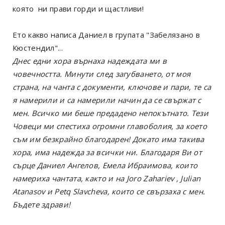
която ни прави горди и щастливи!
Ето какво написа Даниел в групата "Забелязано в
Кюстендил"...
Днес едни хора върнаха надеждата ми в
човечността. Минути след загубването, от моя
страна, на чанта с документи, ключове и пари, те са
я намерили и са намерили начин да се свържат с
мен. Всичко ми беше предадено непокътнато. Тези
Човеци ми спестиха огромни главоболия, за което
съм им безкрайно благодарен! Докато има такива
хора, има надежда за всички ни. Благодаря Ви от
сърце Даниел Ангелов, Емела Ибраимова, които
намериха чантата, както и на Joro Zahariev , Julian
Atanasov и Petq Slavcheva, които се свързаха с мен.
Бъдете здрави!