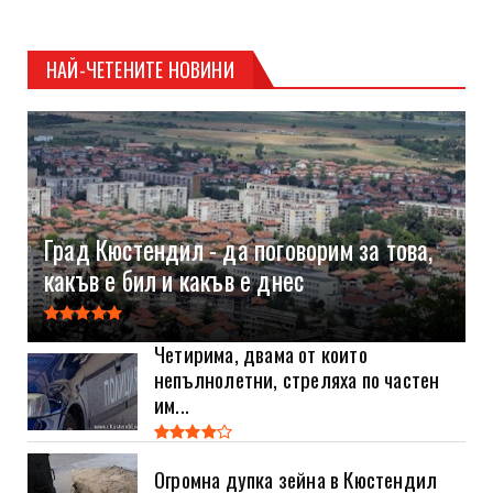
НАЙ-ЧЕТЕНИТЕ НОВИНИ
Град Кюстендил - да поговорим за това,
какъв е бил и какъв е днес
Четирима, двама от които
непълнолетни, стреляха по частен
им...
Огромна дупка зейна в Кюстендил