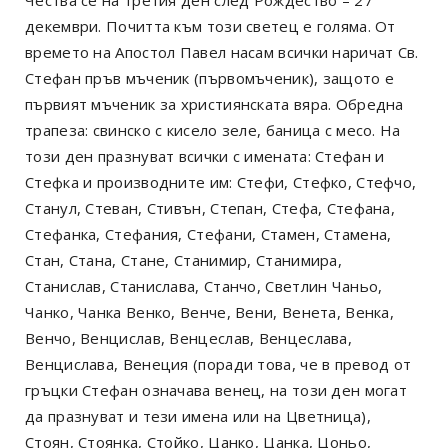
декември. Почитта към този светец е голяма. От
времето на Апостол Павел насам всички наричат Св.
Стефан пръв мъченик (първомъченик), защото е
първият мъченик за християнската вяра. Обредна
трапеза: свинско с кисело зеле, баница с месо. На
този ден празнуват всички с имената: Стефан и
Стефка и производните им: Стефи, Стефко, Стефчо,
Станул, Стеван, Стивън, Степан, Стефа, Стефана,
Стефанка, Стефания, Стефани, Стамен, Стамена,
Стан, Стана, Стане, Станимир, Станимира,
Станислав, Станислава, Станчо, Светлин Чаньо,
Чанко, Чанка Венко, Венче, Вени, Венета, Венка,
Венчо, Венцислав, Венцеслав, Венцеслава,
Венцислава, Венеция (поради това, че в превод от
гръцки Стефан означава венец, на този ден могат
да празнуват и тези имена или на Цветница),
Стоян, Стоянка, Стойко, Цанко, Цанка, Цоньо,