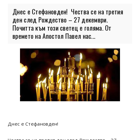
Днес е Стефановден! Чества се на третия
ден след Рождество – 27 декември.
Почитта към този светец е голяма. От
времето на Апостол Павел нас...
Днес е Стефановден!
Чества се на третия ден след Рождество – 27