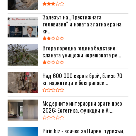
Залезът на „Престижната
телевизия“ и новата златна ера на
ки...
Втора поредна година бедствие:
сланата унищожи черешовата ре...
Над 600 000 евро в брой, близо 70
кг. наркотици и боеприпаси...
Модерните интериорни врати през
2026: Естетика, функции и AI...
Pirin.biz - всичко за Пирин, туризъм,