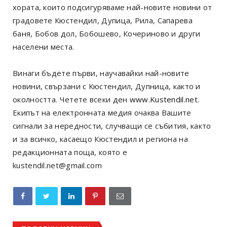
хората, които подсигуряваме най-новите новини от
градовете Кюстендил, Дупица, Рила, Сапарева
баня, Бобов дол, Бобошево, Кочериново и други
населени места.
Винаги бъдете първи, научавайки най-новите
новини, свързани с Кюстендил, Дупница, както и
околността. Четете всеки ден
www.Kustendil.net
.
Екипът на електронната медия очаква Вашите
сигнали за нередности, случващи се събития, както
и за всичко, касаещо Кюстендил и региона на
редакционната поща, която е
kustendil.net@gmail.com