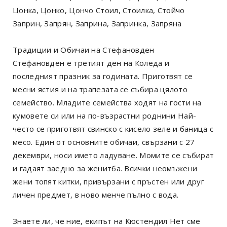
Цонка, Цонко, Цончо Стоил, Стоилка, Стойчо
Заприн, Запрян, Заприна, Запринка, Запряна
Традиции и Обичаи на Стефановден
Стефановден е третият ден на Коледа и
последният празник за годината. Приготвят се
месни ястия и на трапезата се събира цялото
семейство. Младите семейства ходят на гости на
кумовете си или на по-възрастни роднини Най-
често се приготвят свинско с кисело зеле и баница с
месо. Един от основните обичаи, свързани с 27
декември, носи името ладуване. Момите се събират
и гадаят заедно за женитба. Всички неомъжени
жени топят китки, привързани с пръстен или друг
личен предмет, в ново менче пълно с вода.
Знаете ли, че ние, екипът на Кюстендил Нет сме