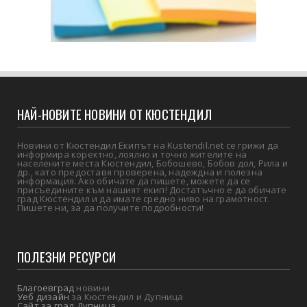
НАЙ-НОВИТЕ НОВИНИ ОТ КЮСТЕНДИЛ
Новини от Кюстендил Екипът на Kustendil.net се грижи да
информира коректно, лоялно и точно жителите на
населените места Кюстендил, Бобошево, Бобов дол, Рила и
др., като предоставя проверена, надеждна и полезна
информация. Ако обичате да пишете, можете да се
присъедините към нашият екип! Достатъчно е да обичате
град Кюстендил и да имате средно ниво на грамотност.
Пишете ни, за да получите подробности!
ПОЛЕЗНИ РЕСУРСИ
Благоевград
новини
Уеб дизайн
за Кюстендил и Дупница
Сайт за град Дупница