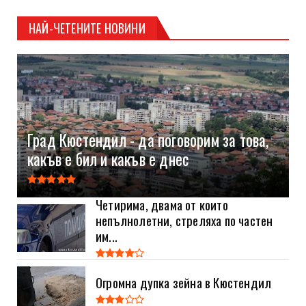
НАЙ-ЧЕТЕНИТЕ НОВИНИ
Град Кюстендил - да поговорим за това,
какъв е бил и какъв е днес
Четирима, двама от които
непълнолетни, стреляха по частен
им...
Огромна дупка зейна в Кюстендил