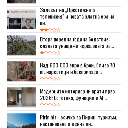
Залезът на „Престижната
телевизия“ и новата златна ера на
ки...
Втора поредна година бедствие:
сланата унищожи черешовата ре...
Над 600 000 евро в брой, близо 70
кг. наркотици и боеприпаси...
Модерните интериорни врати през
2026: Естетика, функции и AI...
Pirin.biz - всичко за Пирин, туризъм,
настаняване и ценна ин...