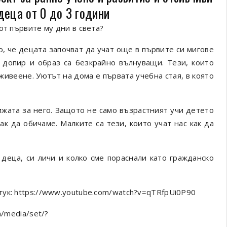
деца от 0 до 3 години
от първите му дни в света?
, че децата започват да учат още в първите си мигове
, допир и образ са безкрайно вълнуващи. Тези, които
живеене. Уютът на дома е първата учебна стая, в която
ижата за него. Защото не само възрастният учи детето
ак да обичаме. Малките са тези, които учат нас как да
 деца, си личи и колко сме пораснали като гражданско
ук: https://www.youtube.com/watch?v=qTRfpUi0P90
m/media/set/?