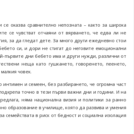
 се оказва сравнително непозната – както за широка
ите се чувстват отчаяни от вярването, че едва ли не
ия, за да гледат дете. За много други ежедневно стои
бебето си, и дори не стигат до неговите емоционални
ай-първите дни бебето има и други нужди, различни от
тествени неща като гушкането, говоренето, пеенето,
малкия човек.
о интимен и семеен, без разбирането, че огромна част
одкрепа точно в тези първи важни дни и години. И на
предлага, няма национална визия и политики за ранно
вно образование в училище, която да развива и умения
за семействата в риск от бедност и социална изолация