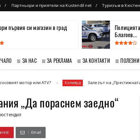
л
Партньори и приятели на Kustendil net
Туризъм в Кюсте
вори първия си магазин в град
Полицията
Благоев...
АЧАЛО
≣ ЗА НАС
≣ ЗА РЕКЛАМА
≣ ЗА КОНТАКТИ
≣ ПОЛЕЗНИ
р или ATV?
Залезът на „Престижната телевизия“ и
Холивуд
ания „Да пораснем заедно“
Кюстендил
erest
Email