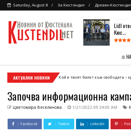
Saturday, August 8
За Кюстендил
Древен Кюстенди
Lidl от
Кюс...
≣ Н
АКТУАЛНИ НОВИНИ
Кой е твоят билет към свободата – кросовият мото
кросов мотор
Започва информационна камп
Цветомира Веселинова
1/21/2022 09:34:00 AM
Facebook
Twitter
Linkedin
Pint