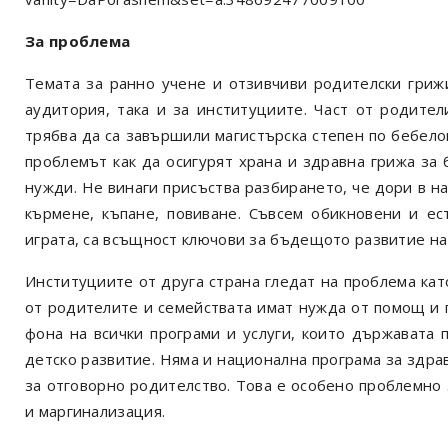
За проблема
Темата за ранно учене и отзивчиви родителски грижи
аудитория, така и за институциите. Част от родител
трябва да са завършили магистърска степен по бебелог
проблемът как да осигурят храна и здравна грижа за 
нужди. Не винаги присъства разбирането, че дори в н
кърмене, къпане, повиване. Съвсем обикновени и ес
играта, са всъщност ключови за бъдещото развитие на 
Институциите от друга страна гледат на проблема кат
от родителите и семействата имат нужда от помощ и п
фона на всички програми и услуги, които държавата 
детско развитие. Няма и национална програма за здра
за отговорно родителство. Това е особено проблемно 
и маргинализация.