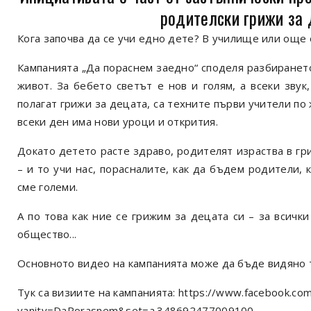
родителски грижи за 
Кога започва да се учи едно дете? В училище или още 
Кампанията „Да пораснем заедно“ споделя разбирането
живот. За бебето светът е нов и голям, а всеки звук
полагат грижи за децата, са техните първи учители по 
всеки ден има нови уроци и открития.
Докато детето расте здраво, родителят израства в гр
– и то учи нас, порасналите, как да бъдем родители, к
сме големи.
А по това как ние се грижим за децата си – за всички
общество...
Основното видео на кампанията може да бъде видяно т
Тук са визиите на кампанията: https://www.facebook.co
vanity=DaPorasnem&set=a.348692477009100