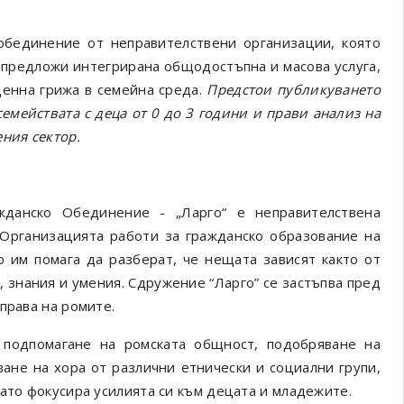
обединение от неправителствени организации, която
 предложи интегрирана общодостъпна и масова услуга,
ценна грижа в семейна среда.
Предстои публикуването
емействата с деца от 0 до 3 години и прави анализ на
ния сектор.
ажданско Обединение - „Ларго“ е
неправителствена
. Организацията работи за гражданско образование на
о им помага да разберат, че нещата зависят както от
я, знания и умения. Сдружение
“
Ларго
”
се застъпва пред
права на ромите.
 подпомагане на ромската общност, подобряване на
ане на хора от различни етнически и социални групи,
ато фокусира усилията си към децата и младежите.