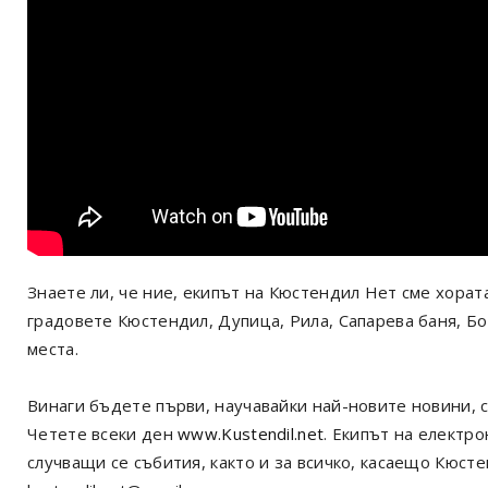
Знаете ли, че ние, екипът на Кюстендил Нет сме хорат
градовете Кюстендил, Дупица, Рила, Сапарева баня, Б
места.
Винаги бъдете първи, научавайки най-новите новини, с
Четете всеки ден
www.Kustendil.net
. Екипът на електр
случващи се събития, както и за всичко, касаещо Кюст