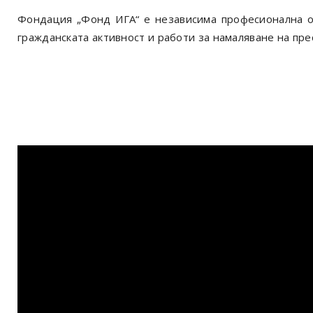
Фондация „Фонд ИГА“ е
независима професионална о
гражданската активност и работи за намаляване на пре