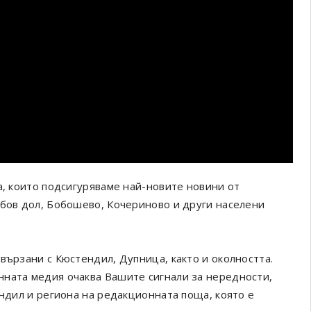
а, които подсигуряваме най-новите новини от
обов дол, Бобошево, Кочериново и други населени
вързани с Кюстендил, Дупница, както и околността.
онната медия очаква Вашите сигнали за нередности,
ендил и региона на редакционната поща, която е