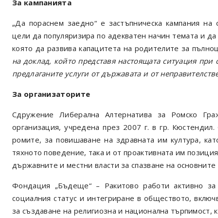
За кампанията
„Да пораснем заедно“ е застъпническа кампания на 
цели да популяризира по адекватен начин темата и да
която да развива капацитета на родителите за пълно
на доклад, който представя настоящата ситуация при с
предлаганите услуги от държавата и от неправителстве
За организаторите
Сдружение Либерална Алтернатива за Ромско Гр
организация, учредена през 2007 г. в гр. Кюстендил
ромите, за повишаване на здравната им култура, кат
тяхното поведение, така и от проактивната им позици
държавните и местни власти за спазване на основните 
Фондация „Бъдеще“ – Ракитово
работи активно за
социалния статус и интегриране в обществото, включв
за създаване на религиозна и национална търпимост, к